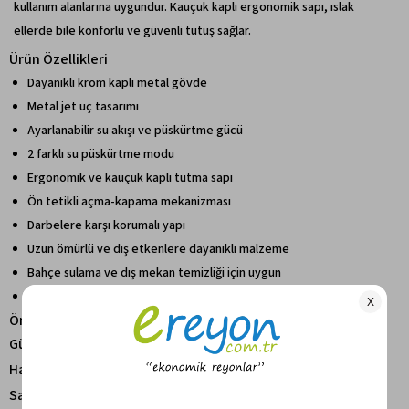
kullanım alanlarına uygundur. Kauçuk kaplı ergonomik sapı, ıslak
ellerde bile konforlu ve güvenli tutuş sağlar.
Ürün Özellikleri
Dayanıklı krom kaplı metal gövde
Metal jet uç tasarımı
Ayarlanabilir su akışı ve püskürtme gücü
2 farklı su püskürtme modu
Ergonomik ve kauçuk kaplı tutma sapı
Ön tetikli açma-kapama mekanizması
Darbelere karşı korumalı yapı
Uzun ömürlü ve dış etkenlere dayanıklı malzeme
Bahçe sulama ve dış mekan temizliği için uygun
Claber Quick-Click bağlantı sistemleri ile uyumlu
Öne Çıkan Avantajlar
Güçlü su basıncı ile etkili sulama performansı
Hassas ayar mekanizması sayesinde kontrollü kullanım
Sağlam metal yapısı ile uzun kullanım ömrü