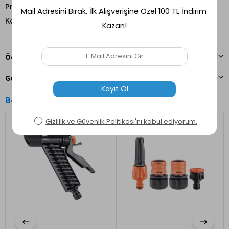
Profesyonel ve yoğun kullanıma uygun tasarım
Konforlu kullanım sağlayan ergonomik yapı
Ödeme Seçenekleri
Geri Bildirim Gönder
Benzer Ürünler
Ücretsiz Kargo
Ücretsiz Kargo