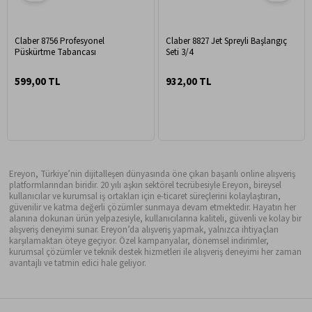
Claber 8756 Profesyonel
Claber 8827 Jet Spreyli Başlangıç
Püskürtme Tabancası
Seti 3/4
599,00 TL
932,00 TL
Ereyon, Türkiye’nin dijitalleşen dünyasında öne çıkan başarılı online alışveriş
platformlarından biridir. 20 yılı aşkın sektörel tecrübesiyle Ereyon, bireysel
kullanıcılar ve kurumsal iş ortakları için e-ticaret süreçlerini kolaylaştıran,
güvenilir ve katma değerli çözümler sunmaya devam etmektedir. Hayatın her
alanına dokunan ürün yelpazesiyle, kullanıcılarına kaliteli, güvenli ve kolay bir
alışveriş deneyimi sunar. Ereyon’da alışveriş yapmak, yalnızca ihtiyaçları
karşılamaktan öteye geçiyor. Özel kampanyalar, dönemsel indirimler,
kurumsal çözümler ve teknik destek hizmetleri ile alışveriş deneyimi her zaman
avantajlı ve tatmin edici hale geliyor.