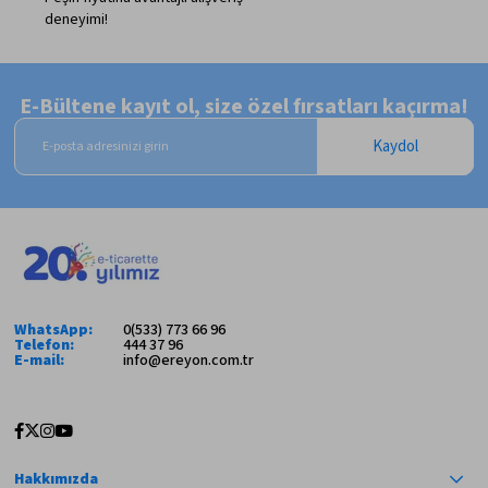
deneyimi!
E-Bültene kayıt ol, size özel fırsatları kaçırma!
Kaydol
WhatsApp:
0(533) 773 66 96
Telefon:
444 37 96
E-mail:
info@ereyon.com.tr
Hakkımızda