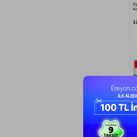
Dy
Ko
D
1