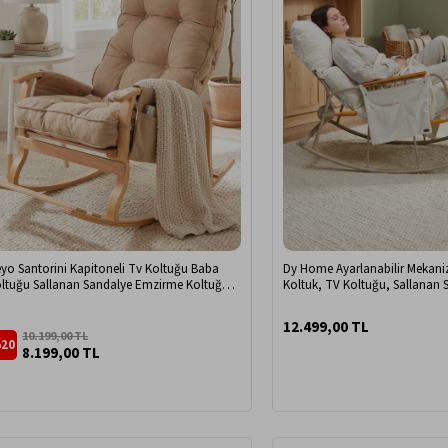
yo Santorini Kapitoneli Tv Koltuğu Baba
Dy Home Ayarlanabilir Mekani
ltuğu Sallanan Sandalye Emzirme Koltuğu
Koltuk, TV Koltuğu, Sallanan
nlenme Koltuğu Bej
Dokuma Kumaş
12.499,00 TL
10.199,00 TL
20
8.199,00 TL