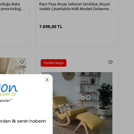
Koltuğu Baba
Reyo Paşa Ahşap Sallanan Sandalye, Boyun
mzirme Koltuğu
Yastıklı Çıkartılabilir Kılıflı Minderli Dinlenme
Koltuğu Emzirme Koltuğu Açık Gri
7.899,00 TL
Ücretsiz Kargo