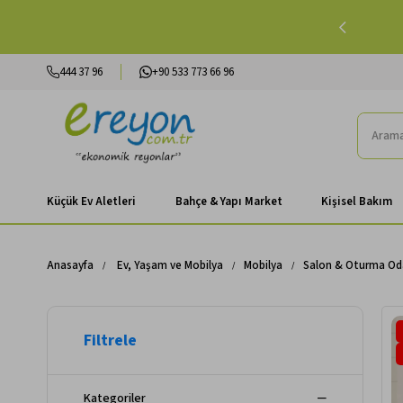
lışverişlerinizde Peşin Fiyatına 3 Taksit |
Alışverişe Başla
444 37 96
+90 533 773 66 96
Küçük Ev Aletleri
Bahçe & Yapı Market
Kişisel Bakım
Anasayfa
Ev, Yaşam ve Mobilya
Mobilya
Salon & Oturma Od
Kategoriler