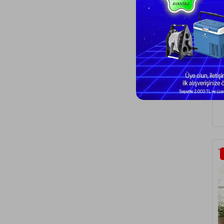
As
Sa
Ok
2