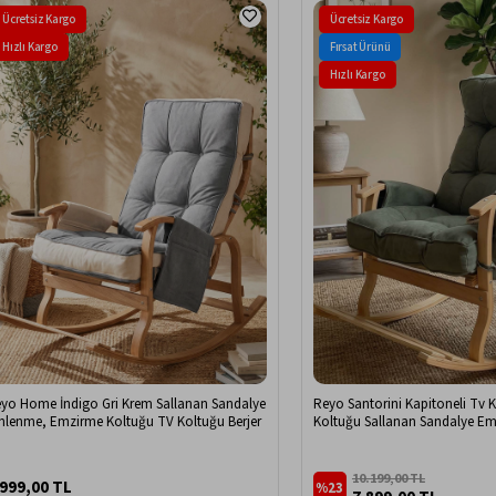
Ücretsiz Kargo
Ücretsiz Kargo
Hızlı Kargo
Fırsat Ürünü
Hızlı Kargo
yo Home İndigo Gri Krem Sallanan Sandalye
Reyo Santorini Kapitoneli Tv 
nlenme, Emzirme Koltuğu TV Koltuğu Berjer
Koltuğu Sallanan Sandalye E
Dinlenme Koltuğu Yeşil
10.199,00 TL
.999,00 TL
%23