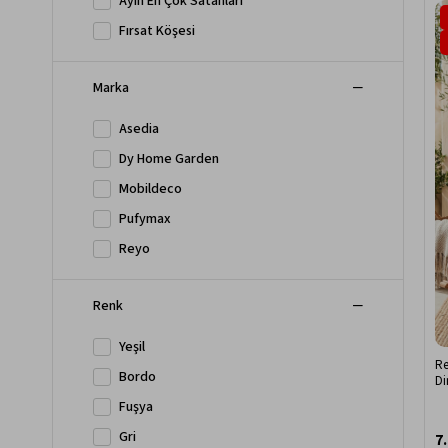
Ayın En Çok Satanları
Fırsat Köşesi
Marka
Asedia
Dy Home Garden
Mobildeco
Pufymax
Reyo
Renk
Yeşil
Re
Bordo
Di
Fuşya
Gri
7