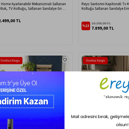
 Home Ayarlanabilir Mekanizmalı Sallanan
Reyo Santorini Kapitoneli Tv 
ltuk, TV Koltuğu, Sallanan Sandalye Gri
Koltuğu Sallanan Sandalye E
okuma Kumaş
Dinlenme Koltuğu Füme
2.499,00 TL
10.199,00 TL
%23
7.899,00 TL
Ücretsiz Kargo
Ücretsiz Kargo