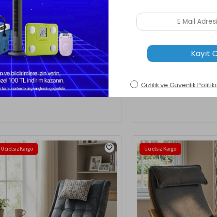
edia Ekol Naturel Taş Rengi Kapitoneli
Reyo Home Asos Lüks Çift Mind
llanan Sandalye Dinlenme Emzirme Baba Tv
Sandalye Tv Koltuğu Yeşil/Kr
uma Koltuğu Berjer ENKTAS
0.699,00 TL
8.199,00 TL
Ücretsiz Kargo
Ücretsiz Kargo