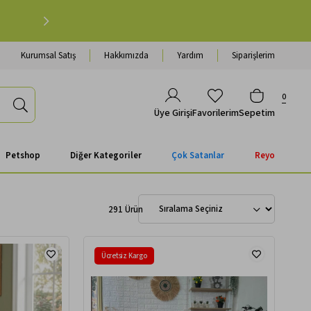
Petshop Alışverişinde 500 TL ve Üzeri Kargo Ücretsiz 
Kurumsal Satış
Hakkımızda
Yardım
Siparişlerim
0
Favorilerim
Sepetim
Üye Girişi
Petshop
Diğer Kategoriler
Çok Satanlar
Reyo
291 Ürün
Ücretsiz Kargo