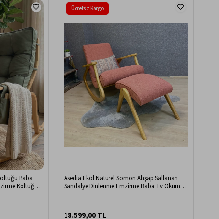
Ücretsiz Kargo
Koltuğu Baba
Asedia Ekol Naturel Somon Ahşap Sallanan
mzirme Koltuğu
Sandalye Dinlenme Emzirme Baba Tv Okuma
Uzanma Koltuğu Berjer ESS
18.599,00 TL