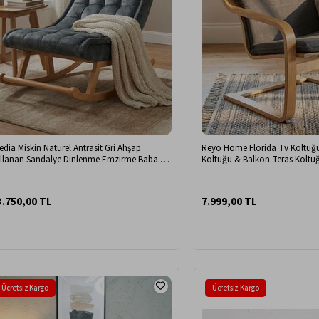
edia Miskin Naturel Antrasit Gri Ahşap
Reyo Home Florida Tv Koltuğ
llanan Sandalye Dinlenme Emzirme Baba Tv
Koltuğu & Balkon Teras Kolt
uma Koltuğu Berjer MSS
3.750,00 TL
7.999,00 TL
Ücretsiz Kargo
Ücretsiz Kargo