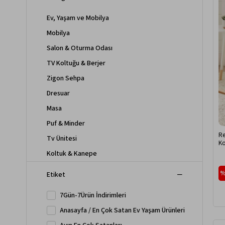
Ev, Yaşam ve Mobilya
Mobilya
Salon & Oturma Odası
TV Koltuğu & Berjer
Zigon Sehpa
Dresuar
Masa
Puf & Minder
Re
Tv Ünitesi
Ko
Di
Koltuk & Kanepe
Yemek Odası Sandalyesi
%
Etiket
7Gün-7Ürün İndirimleri
Anasayfa / En Çok Satan Ev Yaşam Ürünleri