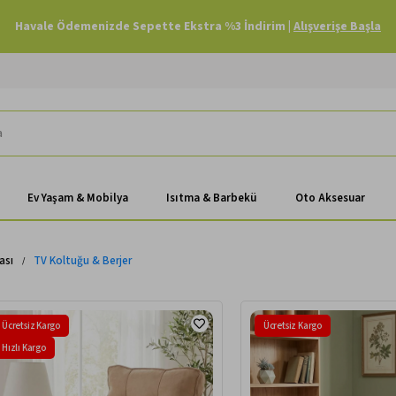
Havale Ödemenizde Sepette Ekstra %3 İndirim |
Alışverişe Başla
Ev Yaşam & Mobilya
Isıtma & Barbekü
Oto Aksesuar
ası
TV Koltuğu & Berjer
Ücretsiz Kargo
Ücretsiz Kargo
Hızlı Kargo