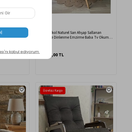
erli Sallanan
Asedia Ekol Naturel Sarı Ahşap Sallanan
em
Sandalye Dinlenme Emzirme Baba Tv Okuma
Uzanma Koltuğu Berjer ESS
18.599,00 TL
Ücretsiz Kargo