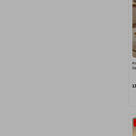
As
Sa
Ok
1