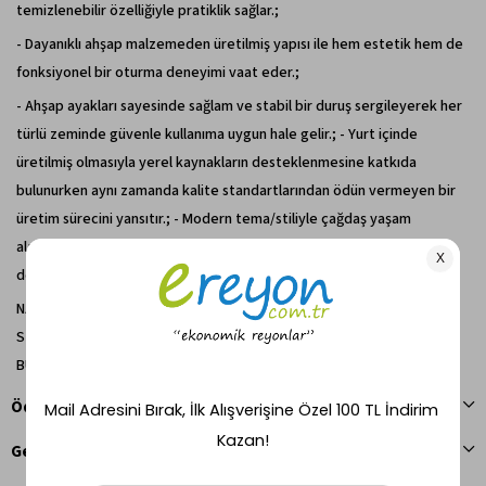
temizlenebilir özelliğiyle pratiklik sağlar.;
- Dayanıklı ahşap malzemeden üretilmiş yapısı ile hem estetik hem de
fonksiyonel bir oturma deneyimi vaat eder.;
- Ahşap ayakları sayesinde sağlam ve stabil bir duruş sergileyerek her
türlü zeminde güvenle kullanıma uygun hale gelir.; - Yurt içinde
üretilmiş olmasıyla yerel kaynakların desteklenmesine katkıda
bulunurken aynı zamanda kalite standartlarından ödün vermeyen bir
üretim sürecini yansıtır.; - Modern tema/stiliyle çağdaş yaşam
alanlarına mükemmel uyum sağlayarak mekanınıza sofistike bir
dokunuş ekler.;
NATUREL ,AÇIK CEVİZ ,KOUU CEVİZ,WENGE SİYAH,LAKE BEYAZ VE LAKE
SİYAH AHŞAP RENKLERİ İLE KUMAŞIZI ZEVKİNİZE GÖRE AHŞAP İLE
BÜTÜNLEYEBİLİRİSİNİZ.
Ödeme Seçenekleri
Geri Bildirim Gönder