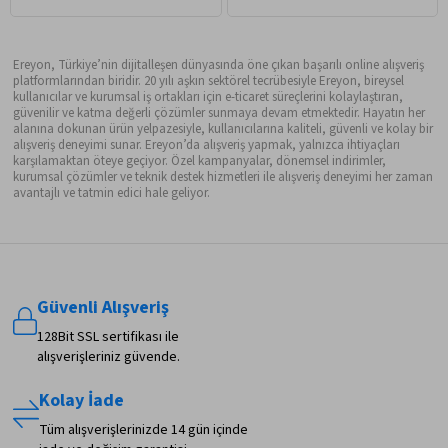
Ereyon, Türkiye’nin dijitalleşen dünyasında öne çıkan başarılı online alışveriş
platformlarından biridir. 20 yılı aşkın sektörel tecrübesiyle Ereyon, bireysel
kullanıcılar ve kurumsal iş ortakları için e-ticaret süreçlerini kolaylaştıran,
güvenilir ve katma değerli çözümler sunmaya devam etmektedir. Hayatın her
alanına dokunan ürün yelpazesiyle, kullanıcılarına kaliteli, güvenli ve kolay bir
alışveriş deneyimi sunar. Ereyon’da alışveriş yapmak, yalnızca ihtiyaçları
karşılamaktan öteye geçiyor. Özel kampanyalar, dönemsel indirimler,
kurumsal çözümler ve teknik destek hizmetleri ile alışveriş deneyimi her zaman
avantajlı ve tatmin edici hale geliyor.
Güvenli Alışveriş
128Bit SSL sertifikası ile
alışverişleriniz güvende.
Kolay İade
Tüm alışverişlerinizde 14 gün içinde