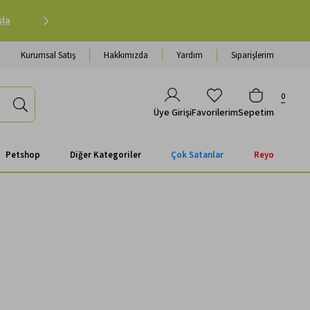
şla
Havale Ödemenizde Sepette Ekstra %3 İndirim |
Al
Kurumsal Satış
Hakkımızda
Yardım
Siparişlerim
0
Favorilerim
Sepetim
Üye Girişi
Petshop
Diğer Kategoriler
Çok Satanlar
Reyo