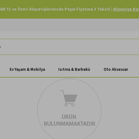
500 TL ve Üzeri Alışverişlerinizde Peşin Fiyatına 3 Taksit |
Alışverişe Ba
Ev Yaşam & Mobilya
Isıtma & Barbekü
Oto Aksesuar