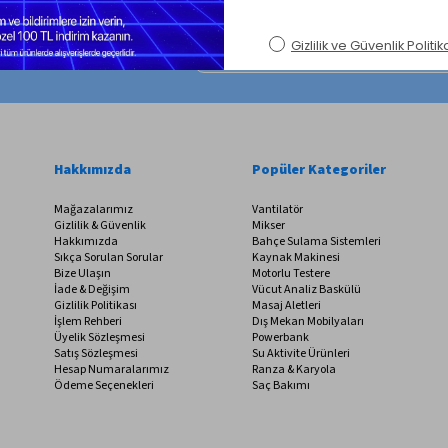
satları kaçırma!
Hakkımızda
Popüler Kategoriler
Mağazalarımız
Vantilatör
Gizlilik & Güvenlik
Mikser
Hakkımızda
Bahçe Sulama Sistemleri
Sıkça Sorulan Sorular
Kaynak Makinesi
Bize Ulaşın
Motorlu Testere
İade & Değişim
Vücut Analiz Baskülü
Gizlilik Politikası
Masaj Aletleri
İşlem Rehberi
Dış Mekan Mobilyaları
Üyelik Sözleşmesi
Powerbank
Satış Sözleşmesi
Su Aktivite Ürünleri
Hesap Numaralarımız
Ranza & Karyola
Ödeme Seçenekleri
Saç Bakımı