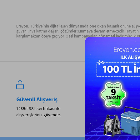
Ereyon, Türkiye’nin dijitalleşen dünyasında öne çıkan başarılı online alışveri
güvenilir ve katma değerli çözümler sunmaya devam etmektedir. Hayatın her 
karşılamaktan öteye geçiyor. Özel kampanyalar, dönemsel indirimler, kurum
Güvenli Alışveriş
Kolay İade
128Bit SSL sertifikası ile
Tüm alışverişlerinizde 14
alışverişleriniz güvende.
iade ve değişim garantisi