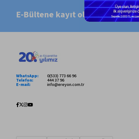
E-Bültene kayıt ol, size özel fır
WhatsApp:
0(533) 773 66 96
Telefon:
444 37 96
E-mail:
info@ereyon.com.tr