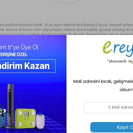
ş platformlarından biridir. 20 yılı aşkın sektörel tecrübesiyle Ereyon, bireysel kullanıc
alanına dokunan ürün yelpazesiyle, kullanıcılarına kaliteli, güvenli ve kolay bir al
sal çözümler ve teknik destek hizmetleri ile alışveriş deneyimi her zaman avantajlı 
Kredi Kartın
Hızlı Teslimat
Peşin fiyatına ava
 gün içinde
Seçili ürünlerde aynı gün kargo
deneyimi!
.
fırsatı!