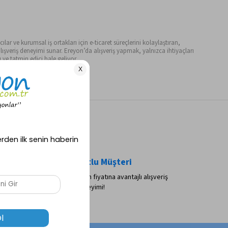
ılar ve kurumsal iş ortakları için e-ticaret süreçlerini kolaylaştıran,
ışveriş deneyimi sunar. Ereyon’da alışveriş yapmak, yalnızca ihtiyaçları
ve tatmin edici hale geliyor.
a Taksit
Mutlu Müşteri
ntajlı alışveriş
Peşin fiyatına avantajlı alışveriş
deneyimi!