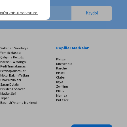
Kaydol
Popüler Markalar
Sallanan Sandalye
Yemek Masası
Çalışma Koltuğu
Philips
Barbekü & Mangal
Kitchenaid
Kedi Tırmalaması
Karcher
Petshop Aksesuar
Bissell
Motor Bakım Yağları
Claber
Oto Buzdolabı
Reyo
Şarap Dolabı
Zwilling
Bisiklet & Scooter
Bblüv
Mutfak Şefi
Momax
Tırpan
Brit Care
Basınçlı Yıkama Makinesi