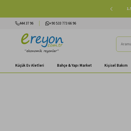
işinde 500 TL ve Üzeri Kargo Ücretsiz |
Alışverişe Başla
1.
444 37 96
+90 533 773 66 96
Küçük Ev Aletleri
Bahçe & Yapı Market
Kişisel Bakım