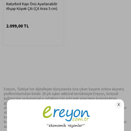
Naturbird Kapı Önü Ayarlanabilir
Ahşap Köpek Çiti (Çit Arası 5 cm)
2.099,00 TL
Ereyon, Türkiye’nin dijitalleşen dünyasında öne çıkan başarılı online alışveriş
platformlarından biridir. 20 yılı aşkın sektörel tecrübesiyle Ereyon, bireysel
kullanıcılar ve kurumsal iş ortakları için e-ticaret süreçlerini kolaylaştıran,
güvenilir ve katma değerli çözümler sunmaya devam etmektedir. Hayatın her
alanına dokunan ürün yelpazesiyle, kullanıcılarına kaliteli, güvenli ve kolay bir
alışveriş deneyimi sunar. Ereyon’da alışveriş yapmak, yalnızca ihtiyaçları
karşılamaktan öteye geçiyor. Özel kampanyalar, dönemsel indirimler,
kurumsal çözümler ve teknik destek hizmetleri ile alışveriş deneyimi her zaman
avantajlı ve tatmin edici hale geliyor.