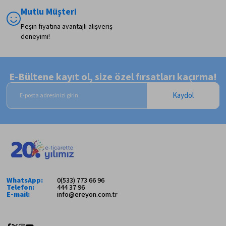
Mutlu Müşteri
Peşin fiyatına avantajlı alışveriş
deneyimi!
E-Bültene kayıt ol, size özel fırsatları kaçırma!
Kaydol
WhatsApp:
0(533) 773 66 96
Telefon:
444 37 96
E-mail:
info@ereyon.com.tr