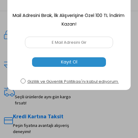
Güvenli Alışveriş
128Bit SSL sertifikası ile
alışverişleriniz güvende.
Kolay İade
Tüm alışverişlerinizde 14 gün içinde
iade ve değişim garantisi.
Hızlı Teslimat
Seçili ürünlerde aynı gün kargo
fırsatı!
Kredi Kartına Taksit
Peşin fiyatına avantajlı alışveriş
deneyimi!