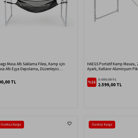
egs Masa Altı Saklama Filesi, Kamp için
HAEGS Portatif Kamp Masası, 2
sa Altı Eşya Depolama, Düzenleyici
Ayarlı, Katlanır Alüminyum Pik
Organizer Kese File L / 70x30 cm - Gri
Kumaş Desenli
3.099,00 TL
00,00 TL
%16
2.599,00 TL
Ücretsiz Kargo
Ücretsiz Kargo