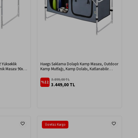
 Yükseklik
Haegs Saklama Dolaplı Kamp Masası, Outdoor
nik Masası 90x50
Kamp Mutfağı, Kamp Dolabı, Katlanabilir
Kamp Piknik Masası, Seyahat Mutfağı, Mutfak
Dolabı, Depolama bölmeli, Dış Mekan Mutfağı
3.899,00 TL
%12
90x50cm - Hareli Ceviz
3.449,00 TL
Ücretsiz Kargo