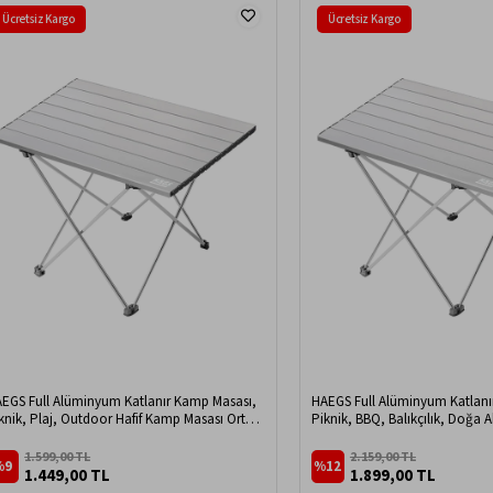
Ücretsiz Kargo
Ücretsiz Kargo
EGS Full Alüminyum Katlanır Kamp Masası,
HAEGS Full Alüminyum Katlanı
knik, Plaj, Outdoor Hafif Kamp Masası Orta
Piknik, BBQ, Balıkçılık, Doğa Akt
y - Gümüş
için Kolay Taşınabilir Kompak
Hafif Kamp Masası Büyük Boy 
1.599,00 TL
2.159,00 TL
%9
%12
1.449,00 TL
1.899,00 TL