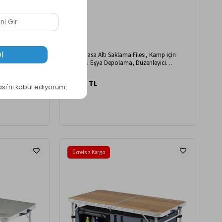
, Kamp için
Haegs Masa Altı Saklama Filesi, Kamp için
nleyici
Masa Altı Eşya Depolama, Düzenleyici
Gri
Organizer Kese File L / 70x30 cm - Mavi
700,00 TL
Ücretsiz Kargo