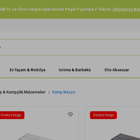
Havale Ödemenizde Sepette Ekstra %3 İndirim |
Alışverişe Başla
Ev Yaşam & Mobilya
Isıtma & Barbekü
Oto Aksesuar
 & Kampçılık Malzemeleri
Kamp Masası
Ücretsiz Kargo
Ücretsiz Kargo