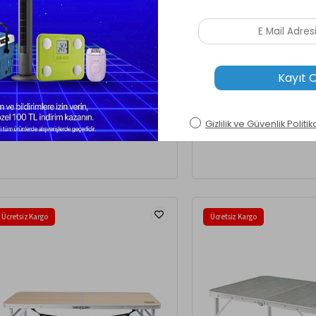
egs Masa Altı Saklama Filesi, Kamp için
Haegs Masa Altı Saklama Filesi
sa Altı Eşya Depolama, Düzenleyici
Masa Altı Eşya Depolama, Düze
ganizer Kese M / 45x45 cm - Mavi
Organizer Kese M / 45x45 cm - 
99,00 TL
599,00 TL
Ücretsiz Kargo
Ücretsiz Kargo