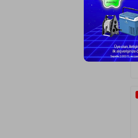
Ha
Ma
Or
5