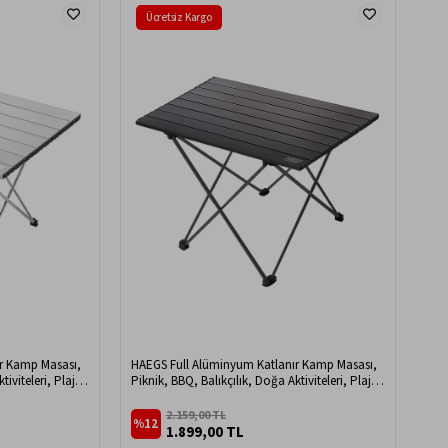
Ücretsiz Kargo
r Kamp Masası,
HAEGS Full Alüminyum Katlanır Kamp Masası,
iviteleri, Plaj
Piknik, BBQ, Balıkçılık, Doğa Aktiviteleri, Plaj
t Outdoor Ultra
için Kolay Taşınabilir Kompakt Outdoor Ultra
- Gümüş
Hafif Kamp Masası Büyük Boy - Siyah
2.159,00 TL
%12
1.899,00 TL