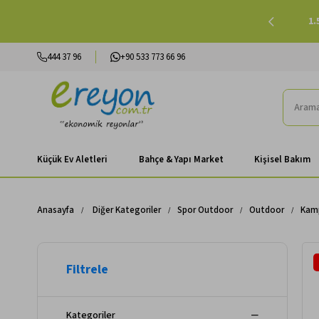
lışverişlerinizde Peşin Fiyatına 3 Taksit |
Alışverişe Başla
444 37 96
+90 533 773 66 96
Küçük Ev Aletleri
Bahçe & Yapı Market
Kişisel Bakım
Anasayfa
Diğer Kategoriler
Spor Outdoor
Outdoor
Kamp
Kategoriler