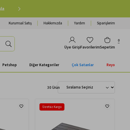
Petshop Alışverişinde 500 TL ve Üzeri Kargo Ücretsiz 
Kurumsal Satış
Hakkımızda
Yardım
Siparişlerim
0
Favorilerim
Sepetim
Üye Girişi
Petshop
Diğer Kategoriler
Çok Satanlar
Reyo
30 Ürün
Ücretsiz Kargo