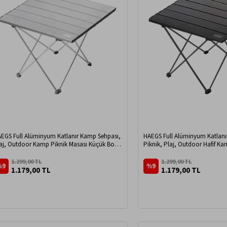
EGS Full Alüminyum Katlanır Kamp Sehpası,
HAEGS Full Alüminyum Katlanı
aj, Outdoor Kamp Piknik Masası Küçük Boy -
Piknik, Plaj, Outdoor Hafif K
ümüş
Boy - Siyah
1.299,00 TL
1.299,00 TL
%9
%9
1.179,00 TL
1.179,00 TL