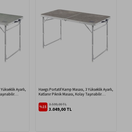
Yükseklik Ayarlı,
Haegs Portatif Kamp Masası, 3 Yükseklik Ayarlı,
aşınabilir
Katlanır Piknik Masası, Kolay Taşınabilir
maş Desenli
Alüminyum Masa - 120x60 cm Mermer Desenli
3.599,00 TL
%15
3.049,00 TL