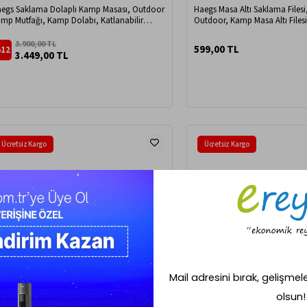
egs Saklama Dolaplı Kamp Masası, Outdoor
Haegs Masa Altı Saklama Files
mp Mutfağı, Kamp Dolabı, Katlanabilir
Outdoor, Kamp Masa Altı Filesi
mp Piknik Masası, Seyahat Mutfağı, Mutfak
Mavi
labı, Depolama bölmeli, Dış Mekan Mutfağı
3.900,00 TL
599,00 TL
12
x50cm Naturel Meşe
3.449,00 TL
Ücretsiz Kargo
Ücretsiz Kargo