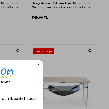
i, Kamp Piknik
Haegs Masa Altı Saklama Filesi, Kamp Piknik
 S / 35x35cm -
Outdoor, Kamp Masa Altı Filesi S / 35x35cm -
Gri
549,00 TL
Ücretsiz Kargo