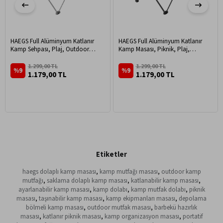
HAEGS Full Alüminyum Katlanır
HAEGS Full Alüminyum Katlanır
Kamp Sehpası, Plaj, Outdoor
Kamp Masası, Piknik, Plaj,
Kamp Piknik Masası Küçük Boy -
Outdoor Hafif Kamp Masası Küçük
Gümüş
Boy - Siyah
1.299,00 TL
1.299,00 TL
%9
%9
1.179,00 TL
1.179,00 TL
Etiketler
haegs dolaplı kamp masası
,
kamp mutfağı masası
,
outdoor kamp
mutfağı
,
saklama dolaplı kamp masası
,
katlanabilir kamp masası
,
ayarlanabilir kamp masası
,
kamp dolabı
,
kamp mutfak dolabı
,
piknik
masası
,
taşınabilir kamp masası
,
kamp ekipmanları masası
,
depolama
bölmeli kamp masası
,
outdoor mutfak masası
,
barbekü hazırlık
masası
,
katlanır piknik masası
,
kamp organizasyon masası
,
portatif