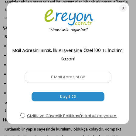
temizlenebilen masa yüzeyi ihtiyacınız olan birçok ekipmanı güvenle
taşıyabilir. Deformasyon önleyici kaplama masanın kullanım ömrünü
uzatır.
Çok Fonksiyonlu Kullanım
Bu katlanır kamp masası;
Outdoor kamp mutfağı
Barbekü hazırlık masası
Piknik masası
Servis masası
Oyun masası
Sergileme veya depolama masası
olarak hem iç hem de dış mekân kullanımına uygundur. Çok yönlü
tasarımı sayesinde farklı alanlarda rahatlıkla kullanılabilir.
Hafif ve Taşınabilir Tasarım
Katlanabilir yapısı sayesinde kurulumu oldukça kolaydır. Kompakt