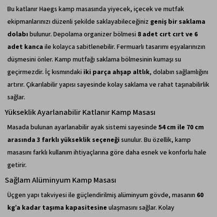
Bu katlanır Haegs kamp masasında yiyecek, içecek ve mutfak
ekipmanlarınızı düzenli şekilde saklayabileceğiniz
geniş bir saklama
dolabı
bulunur. Depolama organizer bölmesi
8 adet cırt cırt ve 6
adet kanca
ile kolayca sabitlenebilir. Fermuarlı tasarımı eşyalarınızın
düşmesini önler. Kamp mutfağı saklama bölmesinin kumaşı su
geçirmezdir. İç kısmındaki
iki parça ahşap altlık
, dolabın sağlamlığını
artırır. Çıkarılabilir yapısı sayesinde kolay saklama ve rahat taşınabilirlik
sağlar.
Yükseklik Ayarlanabilir Katlanır Kamp Masası
Masada bulunan ayarlanabilir ayak sistemi sayesinde
54 cm ile 70 cm
arasında 3 farklı yükseklik seçeneği
sunulur. Bu özellik, kamp
masasını farklı kullanım ihtiyaçlarına göre daha esnek ve konforlu hale
getirir.
Sağlam Alüminyum Kamp Masası
Üçgen yapı takviyesi ile güçlendirilmiş alüminyum gövde, masanın
60
kg’a kadar taşıma kapasitesine
ulaşmasını sağlar. Kolay