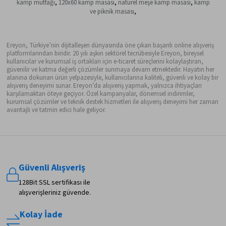
kamp mutfağı
,
120x60 kamp masası
,
naturel meşe kamp masası
,
kamp
ve piknik masası
,
Ereyon, Türkiye’nin dijitalleşen dünyasında öne çıkan başarılı online alışveriş
platformlarından biridir. 20 yılı aşkın sektörel tecrübesiyle Ereyon, bireysel
kullanıcılar ve kurumsal iş ortakları için e-ticaret süreçlerini kolaylaştıran,
güvenilir ve katma değerli çözümler sunmaya devam etmektedir. Hayatın her
alanına dokunan ürün yelpazesiyle, kullanıcılarına kaliteli, güvenli ve kolay bir
alışveriş deneyimi sunar. Ereyon’da alışveriş yapmak, yalnızca ihtiyaçları
karşılamaktan öteye geçiyor. Özel kampanyalar, dönemsel indirimler,
kurumsal çözümler ve teknik destek hizmetleri ile alışveriş deneyimi her zaman
avantajlı ve tatmin edici hale geliyor.
Güvenli Alışveriş
128Bit SSL sertifikası ile
alışverişleriniz güvende.
Kolay İade