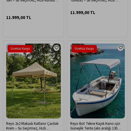
Sarı – Su Geçirmez, Hızlı Kurulum,
Turkuaz – Su Geçirmez, Hızlı
Portatif Bahçe & Etkinlik Çadırı
Kurulum, Portatif Bahçe & Etkinlik
Çadırı
11.999,00 TL
11.999,00 TL
Ücretsiz Kargo
Ücretsiz Kargo
Reyo 2x2 Makaslı Katlanır Çardak
Reyo Bot Tekne Kayık Kano için
Krem – Su Geçirmez, Hızlı
Güneşlik Tente (aks aralığı 130