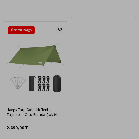
Çadır 300x300 cm- Gri
Ücretsiz Kargo
Haegs Tarp Gölgelik Tente,
Taşınabilir Örtü Branda Çok İşlevli
Outdoor Açık Hava Kamp Seyahat
Tente Branda Güneşlik Karavan
2.499,00 TL
Tente Yan Çadır Gölgelik - 300x300
cm - Yeşil