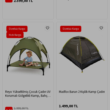
2.599,00 TL
Güneşlik Karavan Yan Gölgelik
Çadır 300x300 cm Siyah
Ücretsiz Kargo
Ücretsiz Kargo
Hızlı Kargo
Reyo Yükseltilmiş Çocuk Çadırı UV
Madfox Barun 2 Kişilik Kamp Çadırı
Korumalı Gölgelikli Kamp, Bahçe
& Plaj Tipi Taşınabilir Çadır Yatak
Yeşil
1.499,00 TL
1.999,00 TL