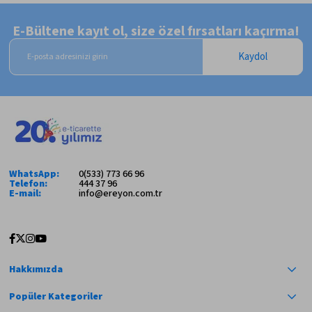
E-Bültene kayıt ol, size özel fırsatları kaçırma!
Kaydol
WhatsApp:
0(533) 773 66 96
Telefon:
444 37 96
E-mail:
info@ereyon.com.tr
Hakkımızda
Popüler Kategoriler