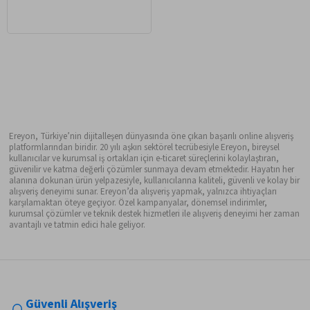
Ereyon, Türkiye’nin dijitalleşen dünyasında öne çıkan başarılı online alışveriş
platformlarından biridir. 20 yılı aşkın sektörel tecrübesiyle Ereyon, bireysel
kullanıcılar ve kurumsal iş ortakları için e-ticaret süreçlerini kolaylaştıran,
güvenilir ve katma değerli çözümler sunmaya devam etmektedir. Hayatın her
alanına dokunan ürün yelpazesiyle, kullanıcılarına kaliteli, güvenli ve kolay bir
alışveriş deneyimi sunar. Ereyon’da alışveriş yapmak, yalnızca ihtiyaçları
karşılamaktan öteye geçiyor. Özel kampanyalar, dönemsel indirimler,
kurumsal çözümler ve teknik destek hizmetleri ile alışveriş deneyimi her zaman
avantajlı ve tatmin edici hale geliyor.
Güvenli Alışveriş