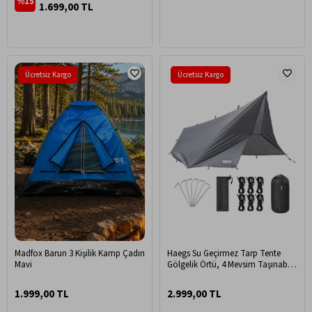
%15
1.699,00 TL
Ücretsiz Kargo
Ücretsiz Kargo
Madfox Barun 3 Kişilik Kamp Çadırı
Haegs Su Geçirmez Tarp Tente
Mavi
Gölgelik Örtü, 4 Mevsim Taşınabilir
Örtü Branda Çok İşlevli Outdoor
Açık Hava Kamp Seyahat Tente
1.999,00 TL
2.999,00 TL
Branda Barınak Yağmurluk,
Güneşlik Karavan Yan Gölgelik