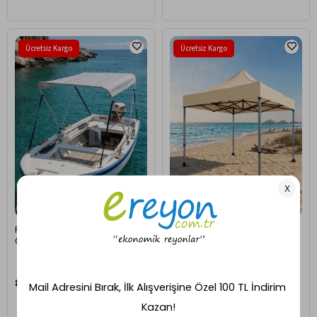
Ücretsiz Kargo
Ücretsiz Kargo
Reyo Bot Tekne Kayık Kano için
Reyo 3×3 Bagaj Boy Premium
Güneşlik Tente (aks aralığı 130
Krem Katlanır Çardak (115cm)
cm.)
8.490,00 TL
11.999,00 TL