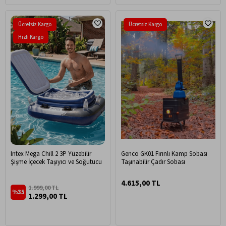
Ücretsiz Kargo
Ücretsiz Kargo
Hızlı Kargo
Intex Mega Chill 2 3P Yüzebilir
Genco GK01 Fırınlı Kamp Sobası
Şişme İçecek Taşıyıcı ve Soğutucu
Taşınabilir Çadır Sobası
4.615,00 TL
1.999,00 TL
%35
1.299,00 TL