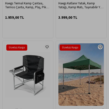
Haegs Termal Kamp Çantası,
Haegs Katlanır Yatak, Kamp
Termos Çanta, Kamp, Plaj, Piknik
Yatağı, Kamp Matı, Taşınabilir Yer
Çantası, Isı Yalıtımlı Büyük Boy 38
Yatağı, Yıkanabilir Kılıf, Seyahat,
Lt - Siyah
Kamp, Araç, Karavan, Çadır ve
1.959,00 TL
3.999,00 TL
Yoga için İdeal; 22 Dens 190x65x10
cm - Gri
Ücretsiz Kargo
Ücretsiz Kargo