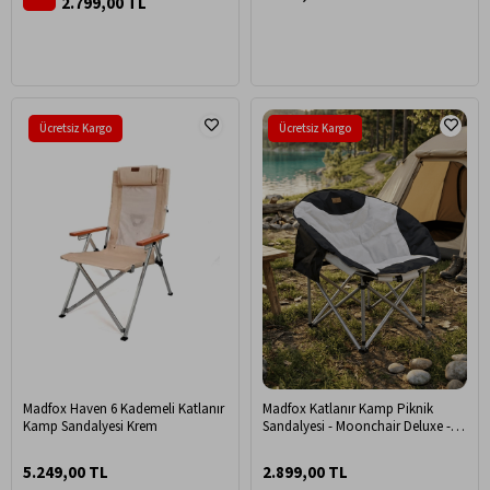
2.799,00 TL
Dolaplı - Mermer Desenli
Ücretsiz Kargo
Ücretsiz Kargo
Madfox Haven 6 Kademeli Katlanır
Madfox Katlanır Kamp Piknik
Kamp Sandalyesi Krem
Sandalyesi - Moonchair Deluxe -
Siyah/Gri Taşıma Çantalı
5.249,00 TL
2.899,00 TL