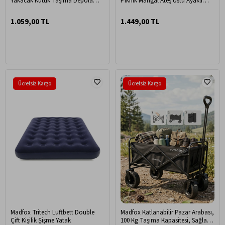
Yakacak Kütük Taşıma Depolama
Piknik Mangal Ateş Üstü Ayaklı
Çantası, Şömine Odun Sobası
Demir Izgara
Aksesuarları 50 x 36 cm Kahverengi
1.059,00 TL
1.449,00 TL
Ücretsiz Kargo
Ücretsiz Kargo
Madfox Tritech Luftbett Double
Madfox Katlanabilir Pazar Arabası,
Çift Kişilik Şişme Yatak
100 Kg Taşıma Kapasitesi, Sağlam