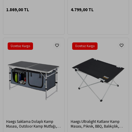
Çelik Gövde, Oxford Kumaş, Su
Geçirmez Tasarım, 360 Derece
1.869,00 TL
4.799,00 TL
Manevralı Tekerlek, Kamp, Plaj,
Pazar, Market İçin Vagon Taşıma
Arabası
Ücretsiz Kargo
Ücretsiz Kargo
Haegs Saklama Dolaplı Kamp
Haegs Ultralight Katlanır Kamp
Masası, Outdoor Kamp Mutfağı,
Masası, Piknik, BBQ, Balıkçılık,
Kamp Dolabı, Katlanabilir Kamp
Avcılık, Plaj, Hiking için Taşınabilir