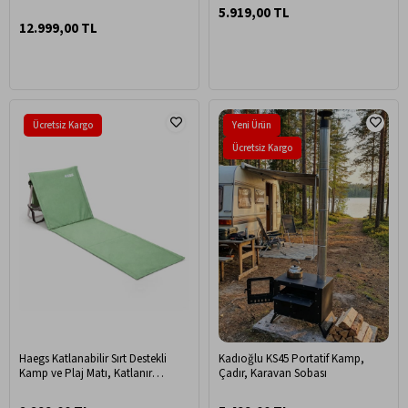
5.919,00 TL
12.999,00 TL
Ücretsiz Kargo
Yeni Ürün
Ücretsiz Kargo
Haegs Katlanabilir Sırt Destekli
Kadıoğlu KS45 Portatif Kamp,
Kamp ve Plaj Matı, Katlanır
Çadır, Karavan Sobası
Şezlong, Plaj Zemin Sandalyesi,
Fermuar Cepli, Kamp, Piknik,