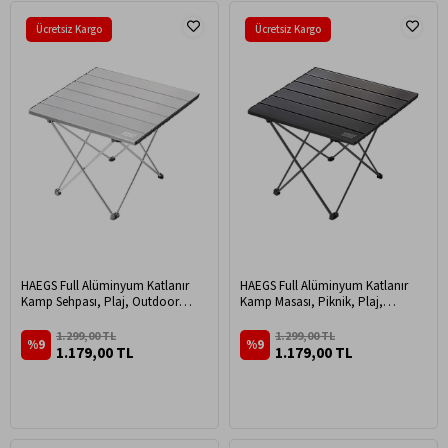
Ücretsiz Kargo
Ücretsiz Kargo
HAEGS Full Alüminyum Katlanır
HAEGS Full Alüminyum Katlanır
Kamp Sehpası, Plaj, Outdoor
Kamp Masası, Piknik, Plaj,
Kamp Piknik Masası Küçük Boy -
Outdoor Hafif Kamp Masası Küçük
Gümüş
Boy - Siyah
1.299,00 TL
1.299,00 TL
%9
%9
1.179,00 TL
1.179,00 TL