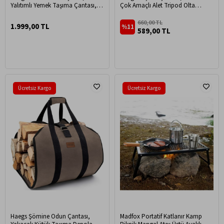
Yalıtımlı Yemek Taşıma Çantası,
Çok Amaçlı Alet Tripod Olta
Sızdırmaz Beslenme Kutusu, Ofis
Çantası, Fermuarlı Dayanıklı,
Kamp Piknik Çantası 11L - Pembe
Kamp Malzemeleri Saklama
660,00 TL
1.999,00 TL
%11
Çantası, 35L (115 x 18 x 18 cm)
589,00 TL
Siyah
Ücretsiz Kargo
Ücretsiz Kargo
Haegs Şömine Odun Çantası,
Madfox Portatif Katlanır Kamp