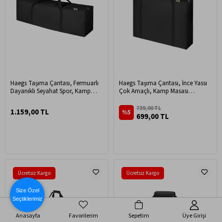
Haegs Taşıma Çantası, Fermuarlı
Haegs Taşıma Çantası, İnce Yassı
Dayanıklı Seyahat Spor, Kamp
Çok Amaçlı, Kamp Masası
Malzemeleri Saklama Çantası,
Çantası, Fermuarlı Dayanıklı
Hurç, Valiz, 95L (105 x 25 x 36 cm) -
Saklama Çantası, 40L (62 x 10 x 62
739,00 TL
1.159,00 TL
%5
Siyah
cm) Siyah
699,00 TL
Ücretsiz Kargo
Ücretsiz Kargo
Size Özel
Seçtiklerimiz
Anasayfa
Favorilerim
Sepetim
Üye Girişi