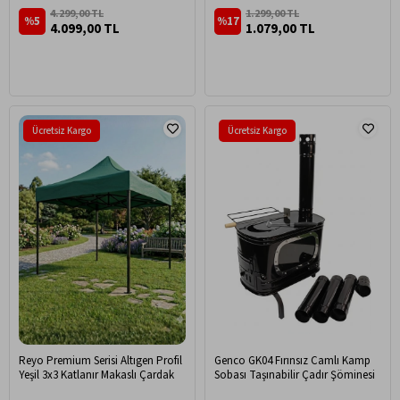
Piknik Masası, Seyahat Mutfağı,
Kompakt Roll Up Outdoor Kamp
4.299,00 TL
1.299,00 TL
%5
%17
Mutfak Dolabı, Depolama bölmeli,
Masası Medium - Siyah
4.099,00 TL
1.079,00 TL
Dış Mekan Mutfağı 120x60cm-
Antrasit
Ücretsiz Kargo
Ücretsiz Kargo
Reyo Premium Serisi Altıgen Profil
Genco GK04 Fırınsız Camlı Kamp
Yeşil 3x3 Katlanır Makaslı Çardak
Sobası Taşınabilir Çadır Şöminesi