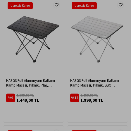
Ücretsiz Kargo
Ücretsiz Kargo
HAEGS Full Alüminyum Katlanır
HAEGS Full Alüminyum Katlanır
Kamp Masası, Piknik, Plaj,
Kamp Masası, Piknik, BBQ,
Outdoor Hafif Kamp Masası Orta
Balıkçılık, Doğa Aktiviteleri, Plaj
Boy - Siyah
için Kolay Taşınabilir Kompakt
1.599,00 TL
2.159,00 TL
%9
%12
Outdoor Ultra Hafif Kamp Masası
1.449,00 TL
1.899,00 TL
Büyük Boy - Gümüş