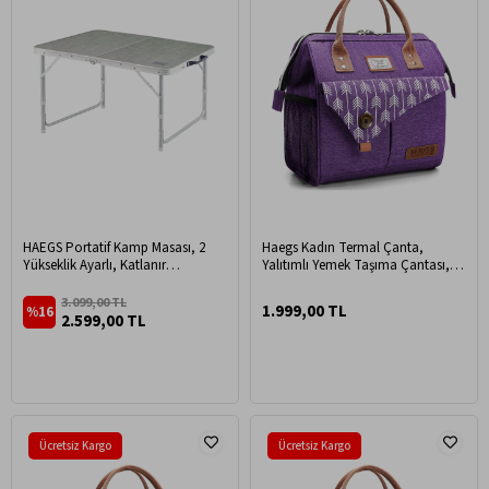
HAEGS Portatif Kamp Masası, 2
Haegs Kadın Termal Çanta,
Yükseklik Ayarlı, Katlanır
Yalıtımlı Yemek Taşıma Çantası,
Alüminyum Piknik Masası 90x50
Sızdırmaz Beslenme Kutusu, Ofis
Kumaş Desenli
Kamp Piknik Çantası 11L - Lila
3.099,00 TL
1.999,00 TL
%16
2.599,00 TL
Ücretsiz Kargo
Ücretsiz Kargo