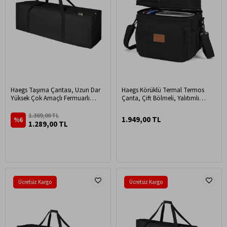
Haegs Taşıma Çantası, Uzun Dar
Haegs Körüklü Termal Termos
Yüksek Çok Amaçlı Fermuarlı
Çanta, Çift Bölmeli, Yalıtımlı
Dayanıklı Seyahat Spor, Kamp
Beslenme Çantası, Soğutucu
Malzemeleri Saklama Çantası,
Buzluk Yemek Taşıma Çantası 21L
1.369,00 TL
1.949,00 TL
%6
Hurç, Valiz, 145L (125 x 28 x 42 cm)
- Siyah
1.289,00 TL
- Siyah
Ücretsiz Kargo
Ücretsiz Kargo