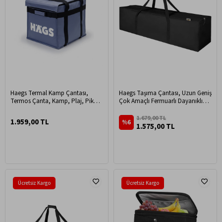
Haegs Termal Kamp Çantası,
Haegs Taşıma Çantası, Uzun Geniş
Termos Çanta, Kamp, Plaj, Piknik
Çok Amaçlı Fermuarlı Dayanıklı
Çantası, Isı Yalıtımlı Büyük Boy 38
Seyahat, Kamp Malzemeleri
Lt - Gri
Saklama Çantası, Hurç, Valiz, 330L
1.679,00 TL
1.959,00 TL
%6
(150 x 43 x 52 cm) - Siyah
1.575,00 TL
Ücretsiz Kargo
Ücretsiz Kargo