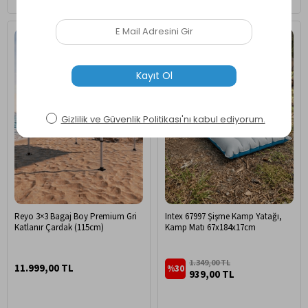
Ücretsiz Kargo
Ücretsiz Kargo
Hızlı Kargo
Reyo 3×3 Bagaj Boy Premium Gri
Intex 67997 Şişme Kamp Yatağı,
Katlanır Çardak (115cm)
Kamp Matı 67x184x17cm
1.349,00 TL
11.999,00 TL
%30
939,00 TL