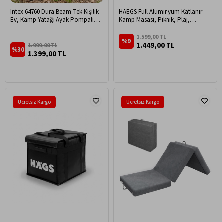
Intex 64760 Dura-Beam Tek Kişilik
HAEGS Full Alüminyum Katlanır
Ev, Kamp Yatağı Ayak Pompalı
Kamp Masası, Piknik, Plaj,
Şişme Yatak
Outdoor Hafif Kamp Masası Orta
Boy - Gümüş
1.599,00 TL
%9
1.449,00 TL
1.999,00 TL
%30
1.399,00 TL
Ücretsiz Kargo
Ücretsiz Kargo