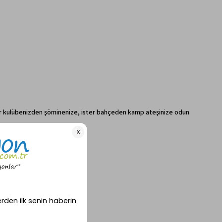
İster kulübenizden şöminenize, ister bahçeden kamp ateşinize odun