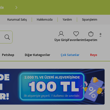
Petshop Alışverişinde 500 TL ve Üzeri Kargo Ücretsiz 
Kurumsal Satış
Hakkımızda
Yardım
Siparişlerim
0
Favorilerim
Sepetim
Üye Girişi
Petshop
Diğer Kategoriler
Çok Satanlar
Reyo