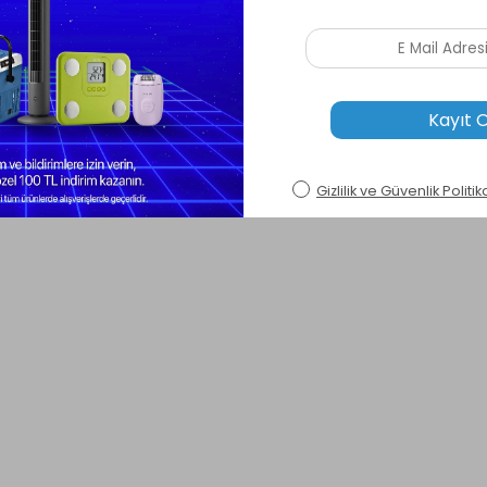
ir kullanım sunar.
cıdır. Yeni ev hediyesi, doğum günü, yılbaşı, Babalar Günü veya Anneler Günü 