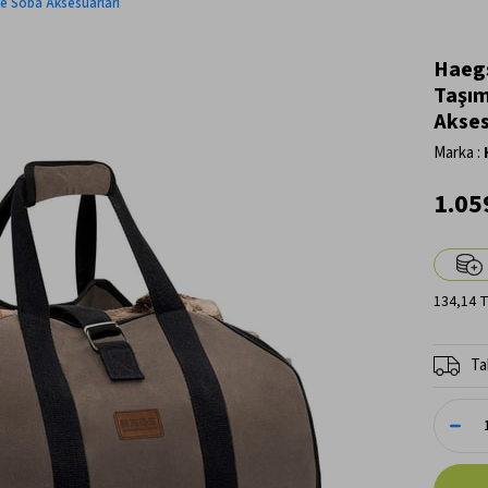
e Soba Aksesuarları
Haegs
Taşım
Akses
Marka
:
1.05
134,14 
Ta