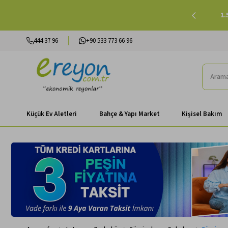
lışverişlerinizde Peşin Fiyatına 3 Taksit |
Alışverişe Başla
444 37 96
+90 533 773 66 96
Küçük Ev Aletleri
Bahçe & Yapı Market
Kişisel Bakım