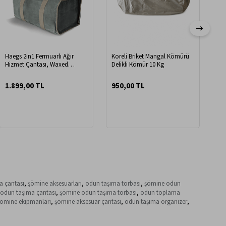
Haegs 2in1 Fermuarlı Ağır
Koreli Briket Mangal Kömürü
Hizmet Çantası, Waxed
Delikli Kömür 10 Kg
Kanvas, Şömine Odun
Çantası, Yakacak Kütük
1.899,00 TL
950,00 TL
Taşıma Depolama Çantası,
Şömine Odun Sobası
Aksesuarları 46x24x44 cm
Timsah Yeşili
a çantası
,
şömine aksesuarları
,
odun taşıma torbası
,
şömine odun
 odun taşıma çantası
,
şömine odun taşıma torbası
,
odun toplama
ömine ekipmanları
,
şömine aksesuar çantası
,
odun taşıma organizer
,