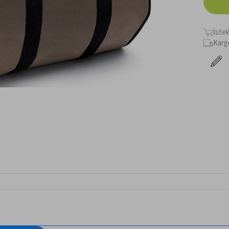
İste
Karg