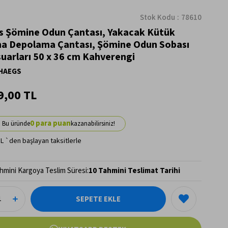
Stok Kodu
78610
 Şömine Odun Çantası, Yakacak Kütük
a Depolama Çantası, Şömine Odun Sobası
uarları 50 x 36 cm Kahverengi
HAEGS
9,00 TL
0
TL
`den başlayan taksitlerle
hmini Kargoya Teslim Süresi
:
10 Tahmini Teslimat Tarihi