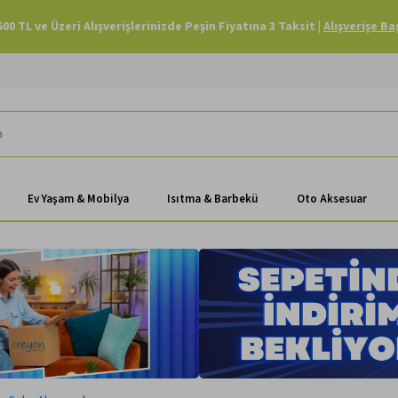
Havale Ödemenizde Sepette Ekstra %3 İndirim |
Alışverişe Başla
Ev Yaşam & Mobilya
Isıtma & Barbekü
Oto Aksesuar