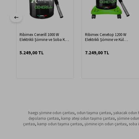
Ribimex Cenerill 1000 W
Ribimex Cenetop 1200 W
Elektrikli Şömine ve Soba Kül
Elektrikli Şömine ve Kül
Süpürgesi
Süpürgesi
5.249,00 TL
7.249,00 TL
haegs şömine odun çantası
,
odun taşıma çantası
,
yakacak odun t
depolama çantası
,
kamp ateşi odun taşıma çantası
,
şömine odun 
çantası
,
kamp odun taşıma çantası
,
şömine için odun çantası
,
soba 