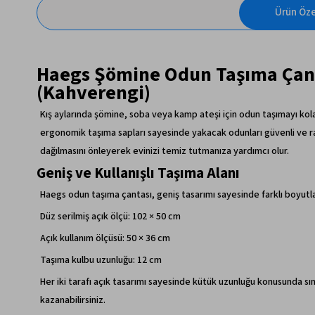
Ürün Özel
Haegs Şömine Odun Taşıma Çant
(Kahverengi)
Kış aylarında şömine, soba veya kamp ateşi için odun taşımayı kola
ergonomik taşıma sapları sayesinde yakacak odunları güvenli ve rah
dağılmasını önleyerek evinizi temiz tutmanıza yardımcı olur.
Geniş ve Kullanışlı Taşıma Alanı
Haegs odun taşıma çantası, geniş tasarımı sayesinde farklı boyutlar
Düz serilmiş açık ölçü: 102 × 50 cm
Açık kullanım ölçüsü: 50 × 36 cm
Taşıma kulbu uzunluğu: 12 cm
Her iki tarafı açık tasarımı sayesinde kütük uzunluğu konusunda sın
kazanabilirsiniz.