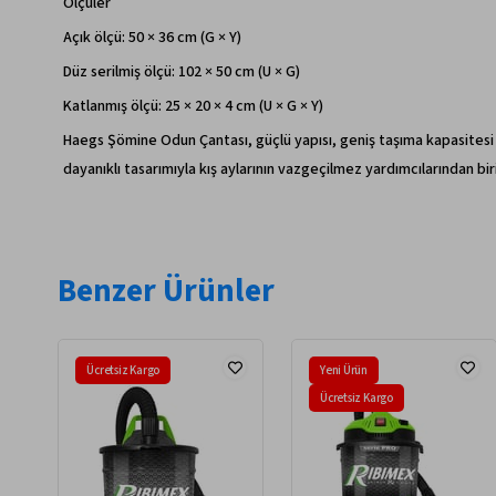
Ölçüler
Açık ölçü: 50 × 36 cm (G × Y)
Düz serilmiş ölçü: 102 × 50 cm (U × G)
Katlanmış ölçü: 25 × 20 × 4 cm (U × G × Y)
Haegs Şömine Odun Çantası, güçlü yapısı, geniş taşıma kapasitesi 
dayanıklı tasarımıyla kış aylarının vazgeçilmez yardımcılarından biri
Benzer Ürünler
Ücretsiz Kargo
Yeni Ürün
Ücretsiz Kargo