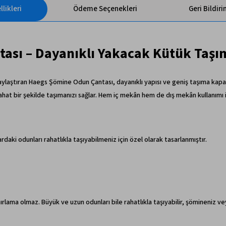
likleri
Ödeme Seçenekleri
Geri Bildir
ası – Dayanıklı Yakacak Kütük Taşı
ylaştıran Haegs Şömine Odun Çantası, dayanıklı yapısı ve geniş taşıma kapas
at bir şekilde taşımanızı sağlar. Hem iç mekân hem de dış mekân kullanımı iç
daki odunları rahatlıkla taşıyabilmeniz için özel olarak tasarlanmıştır.
ırlama olmaz. Büyük ve uzun odunları bile rahatlıkla taşıyabilir, şömineniz 