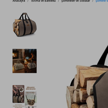
Anasayfa
Isıtma ve Barbekü
Şömineler ve Sobalar
Şömine v