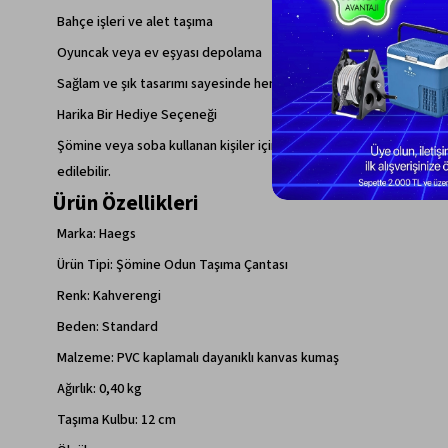
Bahçe işleri ve alet taşıma
Oyuncak veya ev eşyası depolama
Sağlam ve şık tasarımı sayesinde hem fonksiyonel hem de estetik b
Harika Bir Hediye Seçeneği
Şömine veya soba kullanan kişiler için son derece pratik bir yardım
edilebilir.
Ürün Özellikleri
Marka: Haegs
Ürün Tipi: Şömine Odun Taşıma Çantası
Renk: Kahverengi
Beden: Standard
Malzeme: PVC kaplamalı dayanıklı kanvas kumaş
Ağırlık: 0,40 kg
Taşıma Kulbu: 12 cm