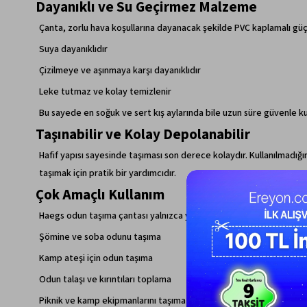
Dayanıklı ve Su Geçirmez Malzeme
Çanta, zorlu hava koşullarına dayanacak şekilde PVC kaplamalı gü
Suya dayanıklıdır
Çizilmeye ve aşınmaya karşı dayanıklıdır
Leke tutmaz ve kolay temizlenir
Bu sayede en soğuk ve sert kış aylarında bile uzun süre güvenle kull
Taşınabilir ve Kolay Depolanabilir
Hafif yapısı sayesinde taşıması son derece kolaydır. Kullanılmadığ
taşımak için pratik bir yardımcıdır.
Çok Amaçlı Kullanım
Haegs odun taşıma çantası yalnızca yakacak odun taşımak için değil, 
Şömine ve soba odunu taşıma
Kamp ateşi için odun taşıma
Odun talaşı ve kırıntıları toplama
Piknik ve kamp ekipmanlarını taşıma