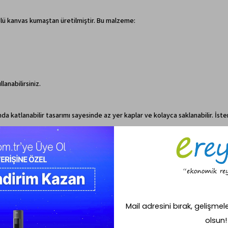
çlü kanvas kumaştan üretilmiştir. Bu malzeme:
anabilirsiniz.
ında katlanabilir tasarımı sayesinde az yer kaplar ve kolayca saklanabilir. 
birçok farklı amaç için de kullanılabilir: