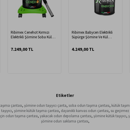
Ribimex Cenehot Kırmızı
Ribimex Babycen Elektrikli
Elektrikli Şömine Soba Kül
Süpürge Şömine Ve Kül
Süpürgesi
Süpürgesi
7.249,00 TL
4.249,00 TL
Etiketler
aşıma çantası
,
şömine odun taşıyıcı çanta
,
soba odun taşıma çantası
,
kütük taşım
taşıyıcı
,
şömine kütük taşıma çantası
,
dayanıklı kanvas odun çantası
,
su geçirmez
için odun taşıma çantası
,
yakacak odun depolama çantası
,
şömine kütük taşıyıcı
,
ş
şömine odun saklama çantası
,