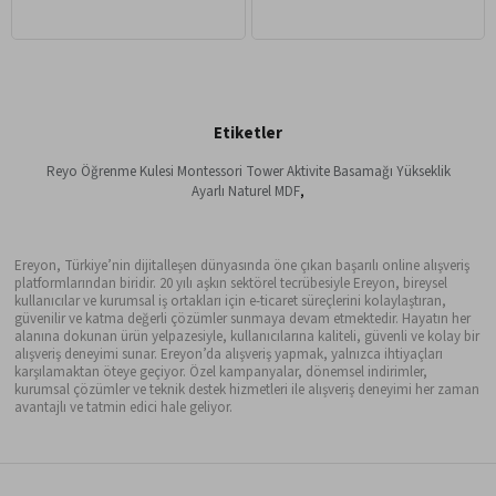
Etiketler
Reyo Öğrenme Kulesi Montessori Tower Aktivite Basamağı Yükseklik
Ayarlı Naturel MDF
,
Ereyon, Türkiye’nin dijitalleşen dünyasında öne çıkan başarılı online alışveriş
platformlarından biridir. 20 yılı aşkın sektörel tecrübesiyle Ereyon, bireysel
kullanıcılar ve kurumsal iş ortakları için e-ticaret süreçlerini kolaylaştıran,
güvenilir ve katma değerli çözümler sunmaya devam etmektedir. Hayatın her
alanına dokunan ürün yelpazesiyle, kullanıcılarına kaliteli, güvenli ve kolay bir
alışveriş deneyimi sunar. Ereyon’da alışveriş yapmak, yalnızca ihtiyaçları
karşılamaktan öteye geçiyor. Özel kampanyalar, dönemsel indirimler,
kurumsal çözümler ve teknik destek hizmetleri ile alışveriş deneyimi her zaman
avantajlı ve tatmin edici hale geliyor.