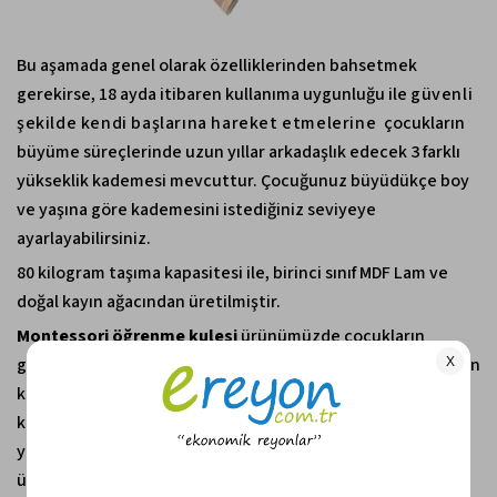
Bu aşamada genel olarak özelliklerinden bahsetmek
gerekirse, 18 ayda itibaren kullanıma uygunluğu ile
güvenli
şekilde kendi başlarına hareket etmelerine
çocukların
büyüme süreçlerinde uzun yıllar arkadaşlık edecek 3 farklı
yükseklik kademesi mevcuttur. Çocuğunuz büyüdükçe boy
ve yaşına göre kademesini istediğiniz seviyeye
ayarlayabilirsiniz.
80 kilogram taşıma kapasitesi ile, birinci sınıf
MDF Lam ve
doğal kayın ağacından üretilmiştir.
Montessori öğrenme kulesi
ürünümüzde
çocukların
güvenliği için tüm kenarları özenle yuvarlatılmıştır ve keskin
kenar bulunmamaktadır.
Sağlığa zararlı hiç bir madde
kullanılmamıştır.
Temizliğini nemli bir bez ile kolaylıkla
yapabilirsiniz. Tornovida yardımıyla demonte gelen
ürününüzü 15 dakika içerisinde kolayca kurulumunu