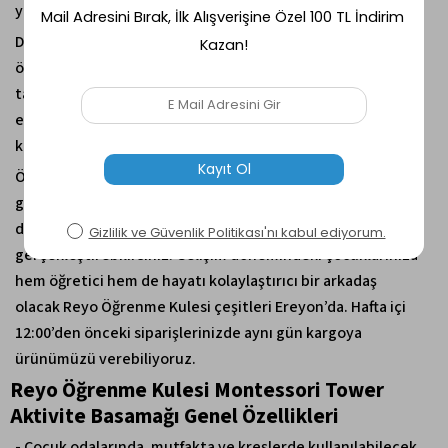
yapabilirsiniz.
Dengeli yapısı sayesinde asla devrilmez.
Ayrıca çocuğunuz
öğrenme kulesi üze
rindeyken arkasında bulunan çıta ve
takıp çıkartılan örtüsü sayesinde geriye doğru düşmesini
engeller.
Kulenin yüksekliği 90 cm, genişliği 35 cm, taşıma
kapasitesi de 80 kg’dır.
Öğrenme basamağı
demontedir olarak sizlere
gönderilmektedir. Kolay kurulum montaj şeması ile 15
dakika içerisinde kurulumunu basit şekilde
gerçekleştirebilirsiniz. Gelişim dönemindeki çocuklarınıza
hem öğretici hem de hayatı kolaylaştırıcı bir arkadaş
olacak
Reyo Öğrenme Kulesi çeşitleri
Ereyon’da. Hafta içi
12:00’den önceki siparişlerinizde aynı gün kargoya
ürünümüzü verebiliyoruz.
Reyo Öğrenme Kulesi Montessori Tower
Aktivite Basamağı Genel Özellikleri
- Çocuk odalarında, mutfakta ve kreşlerde kullanılabilecek