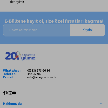
deneyimi!
E-Bültene kayıt ol, size özel fırsatları kaçırma!
Kaydol
WhatsApp:
0(533) 773 66 96
Telefon:
444 37 96
E-mail:
info@ereyon.com.tr
Hakkımızda