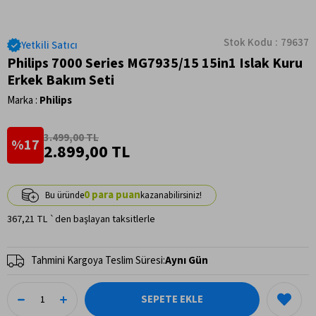
Stok Kodu
79637
Yetkili Satıcı
Philips 7000 Series MG7935/15 15in1 Islak Kuru
Erkek Bakım Seti
Marka
:
Philips
3.499,00 TL
17
2.899,00 TL
0
367,21 TL
`den başlayan taksitlerle
Tahmini Kargoya Teslim Süresi
:
Aynı Gün