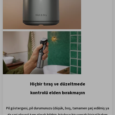
Hiçbir tıraş ve düzeltmede
kontrolü elden bırakmayın
Pil göstergesi, pil durumunuzu (düşük, boş, tamamen şarj edilmiş ya
da şarj oluyor) tam olarak bildirir, böylece bir sonraki kişisel bakım