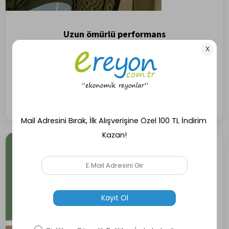
Uzun ömürlü performans
ile net kesim
Kendi kendini bileyen çelik bıçaklar, ekstra dayanıklı yapısıyla her
kesimde net ve kontrollü sonuçlar sunar. İlk günkü keskinliğini uzun
süre korur, üstelik yağlama gerektirmez.