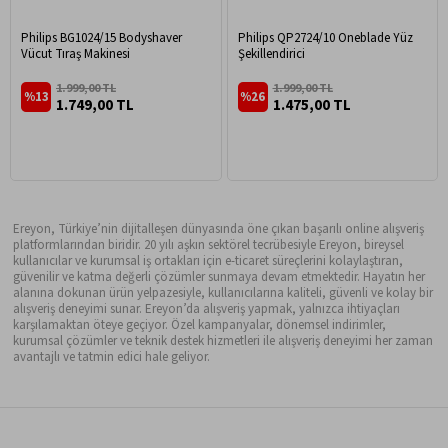
Philips BG1024/15 Bodyshaver
Philips QP2724/10 Oneblade Yüz
Vücut Tıraş Makinesi
Şekillendirici
1.999,00 TL
1.999,00 TL
%13
%26
1.749,00 TL
1.475,00 TL
Ereyon, Türkiye’nin dijitalleşen dünyasında öne çıkan başarılı online alışveriş
platformlarından biridir. 20 yılı aşkın sektörel tecrübesiyle Ereyon, bireysel
kullanıcılar ve kurumsal iş ortakları için e-ticaret süreçlerini kolaylaştıran,
güvenilir ve katma değerli çözümler sunmaya devam etmektedir. Hayatın her
alanına dokunan ürün yelpazesiyle, kullanıcılarına kaliteli, güvenli ve kolay bir
alışveriş deneyimi sunar. Ereyon’da alışveriş yapmak, yalnızca ihtiyaçları
karşılamaktan öteye geçiyor. Özel kampanyalar, dönemsel indirimler,
kurumsal çözümler ve teknik destek hizmetleri ile alışveriş deneyimi her zaman
avantajlı ve tatmin edici hale geliyor.