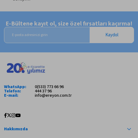
E-Bültene kayıt ol, size özel fırsatları kaçırma!
Kaydol
WhatsApp:
0(533) 773 66 96
Telefon:
444 37 96
E-mail:
info@ereyon.com.tr
Hakkımızda