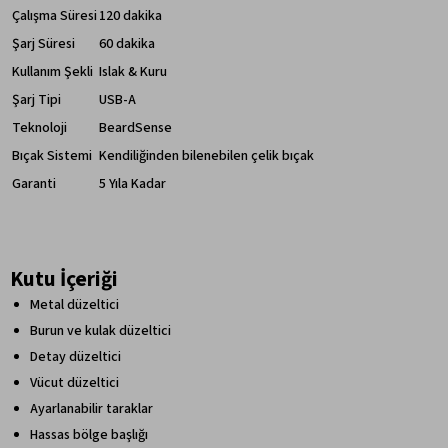
Çalışma Süresi
120 dakika
Şarj Süresi
60 dakika
Kullanım Şekli
Islak & Kuru
Şarj Tipi
USB-A
Teknoloji
BeardSense
Bıçak Sistemi
Kendiliğinden bilenebilen çelik bıçak
Garanti
5 Yıla Kadar
Kutu İçeriği
Metal düzeltici
Burun ve kulak düzeltici
Detay düzeltici
Vücut düzeltici
Ayarlanabilir taraklar
Hassas bölge başlığı