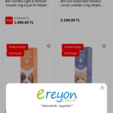
Brit Care Mini Light & Sterilised
Brit Care Sustainable Sensitive
Tavşanlı 2 kg Küçük Irk Yetişkin
Larvalı ve Balıklı 12 kg Yetişkin
Köpek Maması
Köpek Maması
1.249,00 TL
5.299,00 TL
%12
1.099,00 TL
Ücretsiz Kargo
Ücretsiz Kargo
Hızlı Kargo
Hızlı Kargo
Brave Paws Yavru Köpekler İçin
Brave Paws Köpekler İçin Gelişim