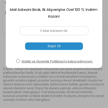
Gelişim Destekleyici Multivitamin
Destekleyici Multivitamin
329,00 TL
329,00 TL
Ereyon, Türkiye’nin dijitalleşen dünyasında öne çıkan başarılı online alışveriş
platformlarından biridir. 20 yılı aşkın sektörel tecrübesiyle Ereyon, bireysel
kullanıcılar ve kurumsal iş ortakları için e-ticaret süreçlerini kolaylaştıran,
güvenilir ve katma değerli çözümler sunmaya devam etmektedir. Hayatın her
alanına dokunan ürün yelpazesiyle, kullanıcılarına kaliteli, güvenli ve kolay bir
alışveriş deneyimi sunar. Ereyon’da alışveriş yapmak, yalnızca ihtiyaçları
karşılamaktan öteye geçiyor. Özel kampanyalar, dönemsel indirimler,
kurumsal çözümler ve teknik destek hizmetleri ile alışveriş deneyimi her zaman
avantajlı ve tatmin edici hale geliyor.