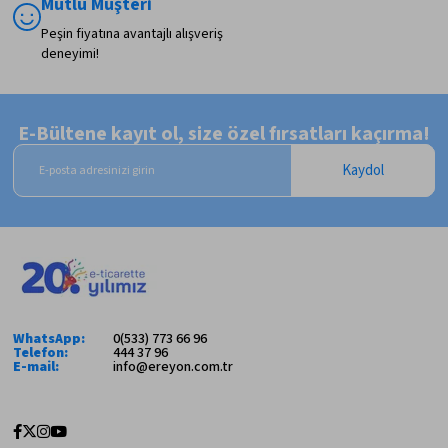
Mutlu Müşteri
Peşin fiyatına avantajlı alışveriş
deneyimi!
E-Bültene kayıt ol, size özel fırsatları kaçırma!
Kaydol
WhatsApp:
0(533) 773 66 96
Telefon:
444 37 96
E-mail:
info@ereyon.com.tr