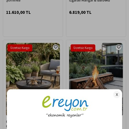
Şöminesi
Izgaralı Mangal & Barbekü
11.610,00 TL
6.819,00 TL
Ücretsiz Kargo
Ücretsiz Kargo
Opia Magma 75 cm Pro Ateş
Opia Magma 70 cm Ateş Çukuru
Çukuru & Bahçe Şöminesi
Bahçe Şöminesi