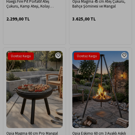
Haegs Fire Pit Portatif Ateş
Opia Magma 45 cm Ateş Çukuru,
Çukuru, Kamp Ateşi, Kolay
Bahçe Şöminesi ve Mangal
Taşınabilir Odun Kömür Dış Mekan
Outdoor Barbekü Mangal 38cm
2.299,00 TL
3.625,00 TL
x44cm- Küçük Boy
Ücretsiz Kargo
Ücretsiz Kargo
Opia Magma 60 cm Pro Mangal
Opia Eskimo 60 cm 3 Ayaklı Askılı