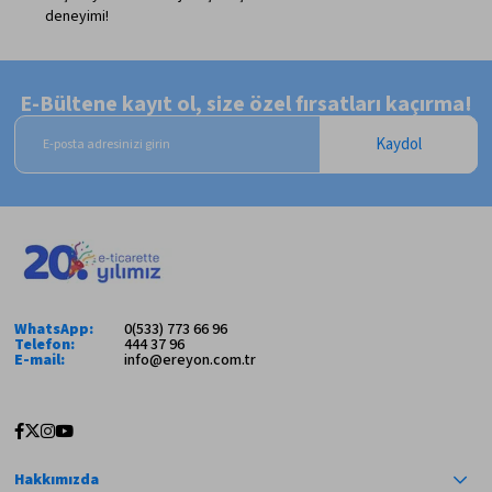
deneyimi!
E-Bültene kayıt ol, size özel fırsatları kaçırma!
Kaydol
WhatsApp:
0(533) 773 66 96
Telefon:
444 37 96
E-mail:
info@ereyon.com.tr
Hakkımızda