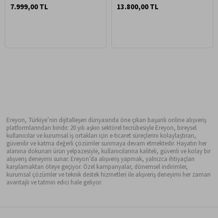
7.999,00 TL
13.800,00 TL
Ereyon, Türkiye’nin dijitalleşen dünyasında öne çıkan başarılı online alışveriş
platformlarından biridir. 20 yılı aşkın sektörel tecrübesiyle Ereyon, bireysel
kullanıcılar ve kurumsal iş ortakları için e-ticaret süreçlerini kolaylaştıran,
güvenilir ve katma değerli çözümler sunmaya devam etmektedir. Hayatın her
alanına dokunan ürün yelpazesiyle, kullanıcılarına kaliteli, güvenli ve kolay bir
alışveriş deneyimi sunar. Ereyon’da alışveriş yapmak, yalnızca ihtiyaçları
karşılamaktan öteye geçiyor. Özel kampanyalar, dönemsel indirimler,
kurumsal çözümler ve teknik destek hizmetleri ile alışveriş deneyimi her zaman
avantajlı ve tatmin edici hale geliyor.