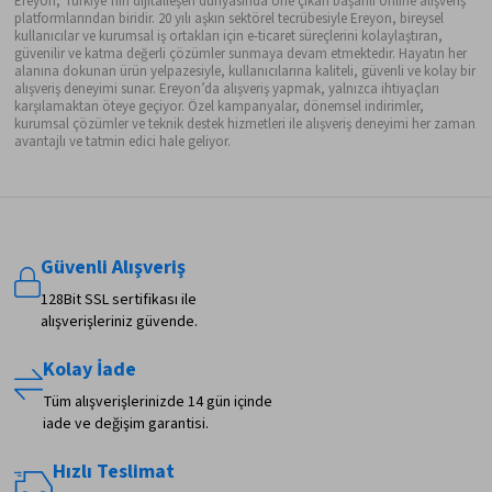
Ereyon, Türkiye’nin dijitalleşen dünyasında öne çıkan başarılı online alışveriş
platformlarından biridir. 20 yılı aşkın sektörel tecrübesiyle Ereyon, bireysel
kullanıcılar ve kurumsal iş ortakları için e-ticaret süreçlerini kolaylaştıran,
güvenilir ve katma değerli çözümler sunmaya devam etmektedir. Hayatın her
alanına dokunan ürün yelpazesiyle, kullanıcılarına kaliteli, güvenli ve kolay bir
alışveriş deneyimi sunar. Ereyon’da alışveriş yapmak, yalnızca ihtiyaçları
karşılamaktan öteye geçiyor. Özel kampanyalar, dönemsel indirimler,
kurumsal çözümler ve teknik destek hizmetleri ile alışveriş deneyimi her zaman
avantajlı ve tatmin edici hale geliyor.
Güvenli Alışveriş
128Bit SSL sertifikası ile
alışverişleriniz güvende.
Kolay İade
Tüm alışverişlerinizde 14 gün içinde
iade ve değişim garantisi.
Hızlı Teslimat