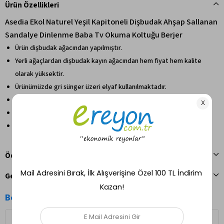
Ürün Özellikleri
Asedia Ekol Naturel Yeşil Kapitoneli Dişbudak Ahşap Sallanan
Sandalye Dinlenme Baba Tv Okuma Koltuğu Berjer
Ürün dişbudak ağacından yapılmıştır.
Yerli ağaçlardan dişbudak kayın ağacından hem fiyat hem kalite
olarak yüksektir.
Ürünümüzde gri sünger üzeri elyaf kullanılmaktadır.
Ürün ahşabı naturel renge boyanmıştır.
El işçiliği ile kapitone edilen üründe keten kumaş kullanılmıştır.
Ürünümüz tek parça halinde pufu ve kırlenti ile birlikte ücretsiz
teslim edilmektedir sağlıkla güvenle kullanın.
Ödeme Seçenekleri
Geri Bildirim Gönder
Benzer Ürünler
Ücretsiz Kargo