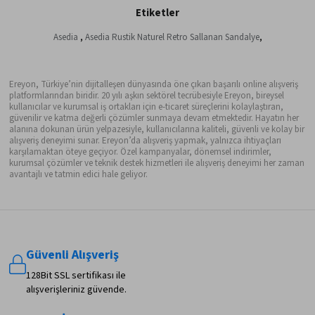
Etiketler
Asedia
,
Asedia Rustik Naturel Retro Sallanan Sandalye
,
Ereyon, Türkiye’nin dijitalleşen dünyasında öne çıkan başarılı online alışveriş
platformlarından biridir. 20 yılı aşkın sektörel tecrübesiyle Ereyon, bireysel
kullanıcılar ve kurumsal iş ortakları için e-ticaret süreçlerini kolaylaştıran,
güvenilir ve katma değerli çözümler sunmaya devam etmektedir. Hayatın her
alanına dokunan ürün yelpazesiyle, kullanıcılarına kaliteli, güvenli ve kolay bir
alışveriş deneyimi sunar. Ereyon’da alışveriş yapmak, yalnızca ihtiyaçları
karşılamaktan öteye geçiyor. Özel kampanyalar, dönemsel indirimler,
kurumsal çözümler ve teknik destek hizmetleri ile alışveriş deneyimi her zaman
avantajlı ve tatmin edici hale geliyor.
Güvenli Alışveriş
128Bit SSL sertifikası ile
alışverişleriniz güvende.