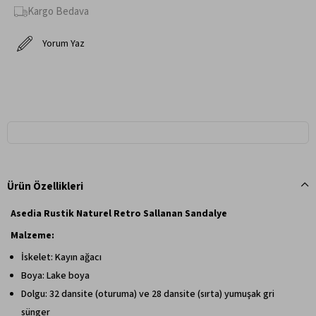
Kargo Bedava
Yorum Yaz
Ürün Özellikleri
Asedia Rustik Naturel Retro Sallanan Sandalye
Malzeme:
İskelet: Kayın ağacı
Boya: Lake boya
Dolgu: 32 dansite (oturuma) ve 28 dansite (sırta) yumuşak gri
sünger