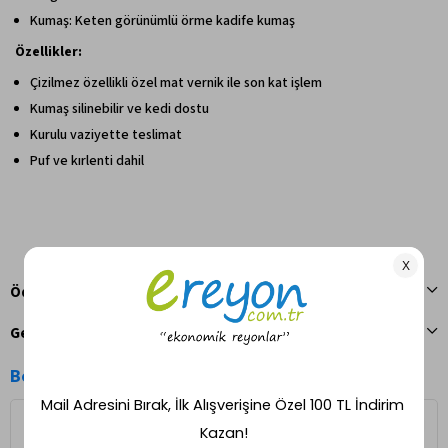
Kumaş: Keten görünümlü örme kadife kumaş
Özellikler:
Çizilmez özellikli özel mat vernik ile son kat işlem
Kumaş silinebilir ve kedi dostu
Kurulu vaziyette teslimat
Puf ve kırlenti dahil
Ödeme Seçenekleri
Geri Bildirim Gönder
Benzer Ürünler
Ücretsiz Kargo