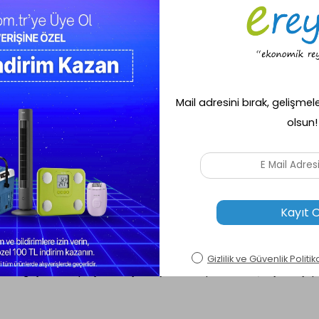
ava katarken güçlü performansıyla da beklentilerinizi karşılar. Bu eşsiz blende
ayanıklı bir üründür. Geleneksel tasarımı, her mutfak dekoruna uyum sağlar v
inizi kolaylaştırmak için tasarlanmıştır.
iyecekleri hızlı ve etkili bir şekilde karıştırır, doğrar ve püre haline getiri
için özel bir fonksiyonuyla, istediğiniz kıvamı elde etmek için kontrolün sizde
kontrolleri ve ergonomik tasarımı sayesinde herkesin rahatlıkla kullanabileceği
e yıkanabilir.
zın vazgeçilmez bir parçası olmaya adaydır. Üstün performansı, dayanıklı yapı