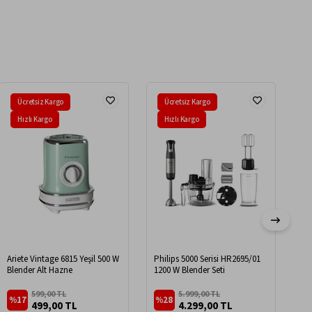
Ücretsiz Kargo
Ücretsiz Kargo
Hızlı Kargo
Hızlı Kargo
Ariete Vintage 6815 Yeşil 500 W
Philips 5000 Serisi HR2695/01
Br
Blender Alt Hazne
1200 W Blender Seti
10
Ble
599,00 TL
5.999,00 TL
%17
%28
%
499,00 TL
4.299,00 TL