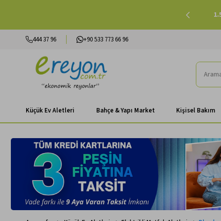
lışverişlerinizde Peşin Fiyatına 3 Taksit |
Alışverişe Başla
444 37 96
+90 533 773 66 96
Küçük Ev Aletleri
Bahçe & Yapı Market
Kişisel Bakım