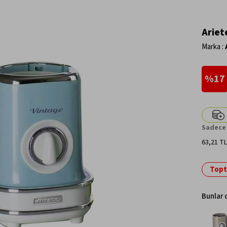
Ariet
Marka
:
17
Sadece 
63,21 TL
Topta
Bunlar d