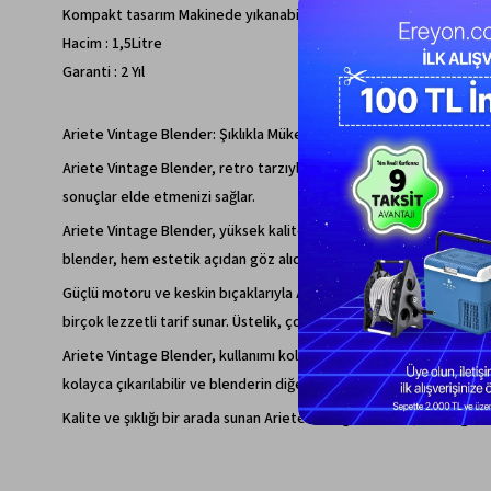
Kompakt tasarım Makinede yıkanabilir filtre
Hacim : 1,5Litre
Garanti : 2 Yıl
Ariete Vintage Blender: Şıklıkla Mükemmel Lezzetleri Buluşturun
Ariete Vintage Blender, retro tarzıyla mutfaklarınıza nostaljik bir h
sonuçlar elde etmenizi sağlar.
Ariete Vintage Blender, yüksek kaliteli malzemelerden üretilmiş d
blender, hem estetik açıdan göz alıcıdır hem de günlük mutfak işler
Güçlü motoru ve keskin bıçaklarıyla Ariete Vintage Blender, çeşitli y
birçok lezzetli tarif sunar. Üstelik, çoklu hız ayarları ve darbeler 
Ariete Vintage Blender, kullanımı kolay bir arayüze sahiptir. Basit 
kolayca çıkarılabilir ve blenderin diğer parçaları bulaşık makinesind
Kalite ve şıklığı bir arada sunan Ariete Vintage Blender, mutfağını