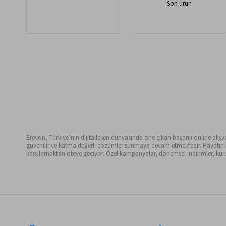
Son ürün
Ereyon, Türkiye’nin dijitalleşen dünyasında öne çıkan başarılı online alışveri
güvenilir ve katma değerli çözümler sunmaya devam etmektedir. Hayatın her 
karşılamaktan öteye geçiyor. Özel kampanyalar, dönemsel indirimler, kurum