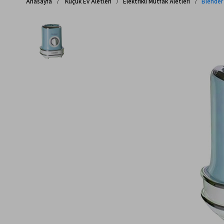
Anasayfa
Küçük Ev Aletleri
Elektrikli Mutfak Aletleri
Blender