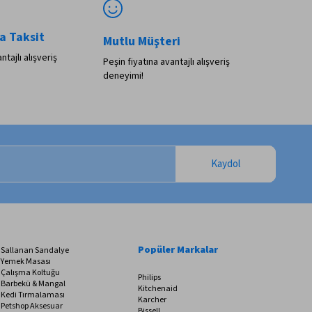
a Taksit
Mutlu Müşteri
ntajlı alışveriş
Peşin fiyatına avantajlı alışveriş
deneyimi!
Kaydol
Popüler Markalar
Sallanan Sandalye
Yemek Masası
Çalışma Koltuğu
Philips
Barbekü & Mangal
Kitchenaid
Kedi Tırmalaması
Karcher
Petshop Aksesuar
Bissell