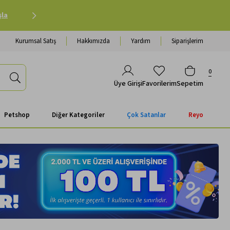
Petshop Alışverişinde 500 TL ve Üzeri Kargo Ücretsiz 
Kurumsal Satış
Hakkımızda
Yardım
Siparişlerim
0
Favorilerim
Sepetim
Üye Girişi
Petshop
Diğer Kategoriler
Çok Satanlar
Reyo