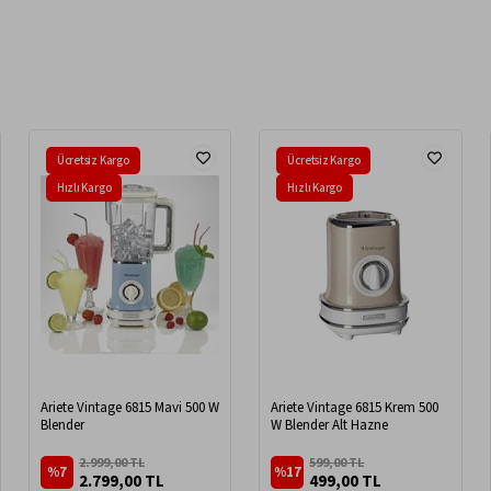
Ücretsiz Kargo
Ücretsiz Kargo
Hızlı Kargo
Hızlı Kargo
Ariete Vintage 6815 Mavi 500 W
Ariete Vintage 6815 Krem 500
Blender
W Blender Alt Hazne
2.999,00 TL
599,00 TL
%7
%17
2.799,00 TL
499,00 TL