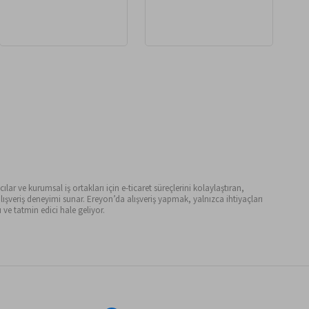
ılar ve kurumsal iş ortakları için e-ticaret süreçlerini kolaylaştıran,
ışveriş deneyimi sunar. Ereyon’da alışveriş yapmak, yalnızca ihtiyaçları
ve tatmin edici hale geliyor.