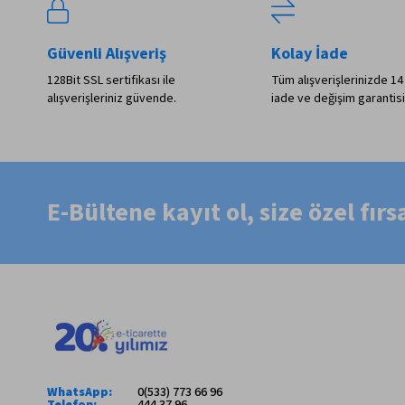
Güvenli Alışveriş
Kolay İade
128Bit SSL sertifikası ile
Tüm alışverişlerinizde 14
alışverişleriniz güvende.
iade ve değişim garantisi
E-Bültene kayıt ol, size özel fır
WhatsApp:
0(533) 773 66 96
Telefon:
444 37 96