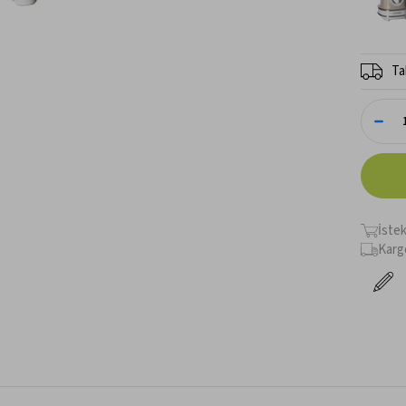
Ta
İste
Karg