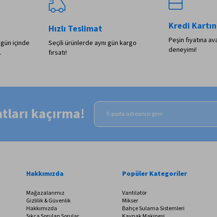
Kredi Kartın
Hızlı Teslimat
Peşin fiyatına ava
 gün içinde
Seçili ürünlerde aynı gün kargo
deneyimi!
.
fırsatı!
satları kaçırma!
Hakkımızda
Popüler Kategoriler
Mağazalarımız
Vantilatör
Gizlilik & Güvenlik
Mikser
Hakkımızda
Bahçe Sulama Sistemleri
Sıkça Sorulan Sorular
Kaynak Makinesi