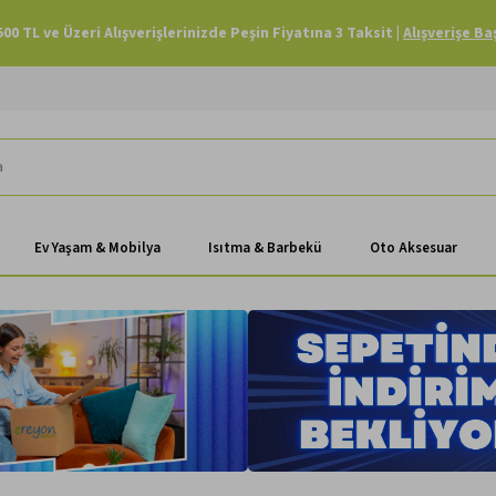
Havale Ödemenizde Sepette Ekstra %3 İndirim |
Alışverişe Başla
Ev Yaşam & Mobilya
Isıtma & Barbekü
Oto Aksesuar