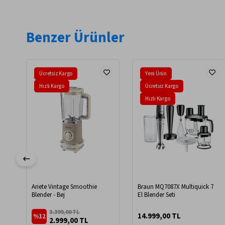
Benzer Ürünler
Ücretsiz Kargo
Yeni Ürün
Hızlı Kargo
Ücretsiz Kargo
Hızlı Kargo
Ariete Vintage Smoothie
Braun MQ7087X Multiquick 7
Blender - Bej
El Blender Seti
3.399,00 TL
14.999,00 TL
%12
2.999,00 TL