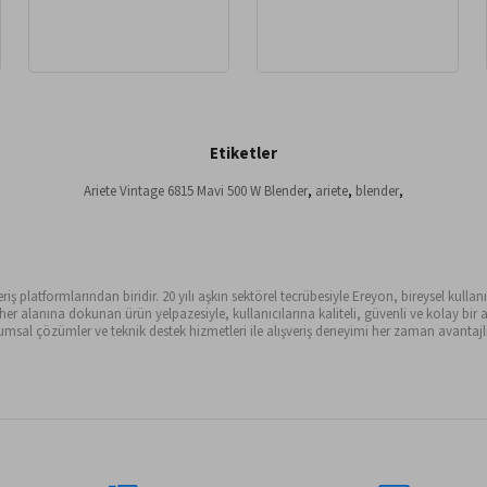
Etiketler
Ariete Vintage 6815 Mavi 500 W Blender
,
ariete
,
blender
,
ş platformlarından biridir. 20 yılı aşkın sektörel tecrübesiyle Ereyon, bireysel kullanıc
alanına dokunan ürün yelpazesiyle, kullanıcılarına kaliteli, güvenli ve kolay bir al
sal çözümler ve teknik destek hizmetleri ile alışveriş deneyimi her zaman avantajlı 