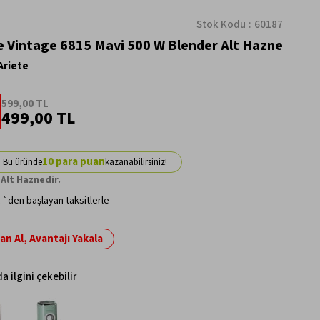
Stok Kodu
60187
e Vintage 6815 Mavi 500 W Blender Alt Hazne
Ariete
599,00 TL
499,00 TL
10
Alt Haznedir.
`den başlayan taksitlerle
n Al, Avantajı Yakala
a ilgini çekebilir