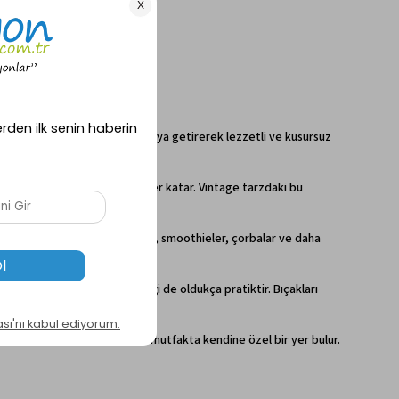
r, işlevsellik ve şıklığı bir araya getirerek lezzetli ve kusursuz
e mutfağınıza ayrı bir karakter katar. Vintage tarzdaki bu
r. Sizlere kusursuz kıvamlı soslar, smoothieler, çorbalar ve daha
 olduğunu hissedersiniz.
 bir üründür. Ayrıca, temizliği de oldukça pratiktir. Bıçakları
sı ve estetik tasarımıyla her mutfakta kendine özel bir yer bulur.