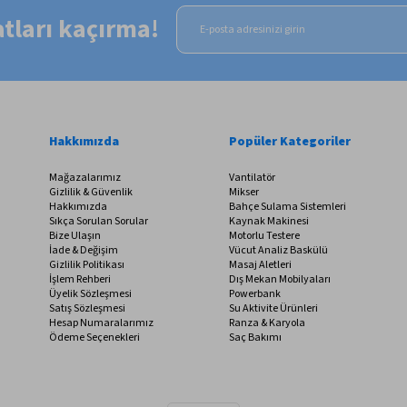
satları kaçırma!
Hakkımızda
Popüler Kategoriler
Mağazalarımız
Vantilatör
Gizlilik & Güvenlik
Mikser
Hakkımızda
Bahçe Sulama Sistemleri
Sıkça Sorulan Sorular
Kaynak Makinesi
Bize Ulaşın
Motorlu Testere
İade & Değişim
Vücut Analiz Baskülü
Gizlilik Politikası
Masaj Aletleri
İşlem Rehberi
Dış Mekan Mobilyaları
Üyelik Sözleşmesi
Powerbank
Satış Sözleşmesi
Su Aktivite Ürünleri
Hesap Numaralarımız
Ranza & Karyola
Ödeme Seçenekleri
Saç Bakımı