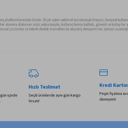
ş platformlarından biridir. 20 yılı aşkın sektörel tecrübesiyle Ereyon, bireysel kullanıc
alanına dokunan ürün yelpazesiyle, kullanıcılarına kaliteli, güvenli ve kolay bir al
sal çözümler ve teknik destek hizmetleri ile alışveriş deneyimi her zaman avantajlı 
Kredi Kartın
Hızlı Teslimat
Peşin fiyatına ava
 gün içinde
Seçili ürünlerde aynı gün kargo
deneyimi!
.
fırsatı!