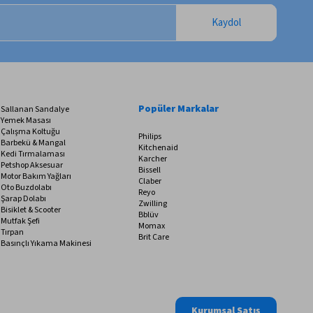
Kaydol
Popüler Markalar
Sallanan Sandalye
Yemek Masası
Çalışma Koltuğu
Philips
Barbekü & Mangal
Kitchenaid
Kedi Tırmalaması
Karcher
Petshop Aksesuar
Bissell
Motor Bakım Yağları
Claber
Oto Buzdolabı
Reyo
Şarap Dolabı
Zwilling
Bisiklet & Scooter
Bblüv
Mutfak Şefi
Momax
Tırpan
Brit Care
Basınçlı Yıkama Makinesi
Kurumsal Satış