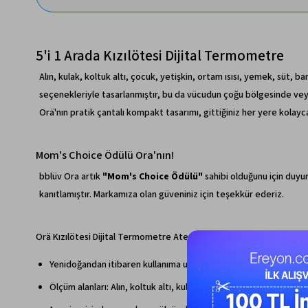
5'i 1 Arada Kızılötesi Dijital Termometre
Alın, kulak, koltuk altı, çocuk, yetişkin, ortam ısısı, yemek, süt, ba
seçenekleriyle tasarlanmıştır, bu da vücudun çoğu bölgesinde vey
Orä'nın pratik çantalı kompakt tasarımı, gittiğiniz her yere kolayc
Mom's Choice Ödülü Ora'nın!
bblüv Ora artık
"Mom's Choice Ödülü"
sahibi olduğunu için duyu
kanıtlamıştır. Markamıza olan güveniniz için teşekkür ederiz.
Orä Kızılötesi Dijital Termometre Ateş Ölçer İçerik ve Teknik Özell
Yenidoğandan itibaren kullanıma uygundur.
Ölçüm alanları: Alın, koltuk altı, kulak, sıvı, yüzey (5'i 1 arada)