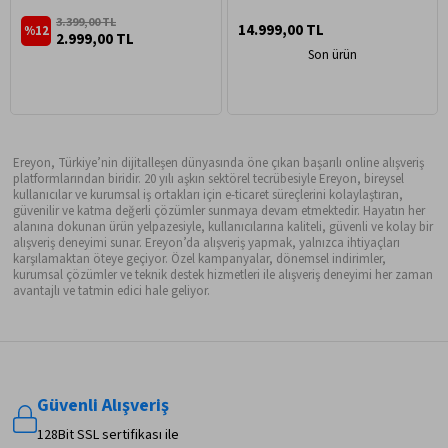
3.399,00 TL
14.999,00 TL
%12
2.999,00 TL
Son ürün
Ereyon, Türkiye’nin dijitalleşen dünyasında öne çıkan başarılı online alışveriş
platformlarından biridir. 20 yılı aşkın sektörel tecrübesiyle Ereyon, bireysel
kullanıcılar ve kurumsal iş ortakları için e-ticaret süreçlerini kolaylaştıran,
güvenilir ve katma değerli çözümler sunmaya devam etmektedir. Hayatın her
alanına dokunan ürün yelpazesiyle, kullanıcılarına kaliteli, güvenli ve kolay bir
alışveriş deneyimi sunar. Ereyon’da alışveriş yapmak, yalnızca ihtiyaçları
karşılamaktan öteye geçiyor. Özel kampanyalar, dönemsel indirimler,
kurumsal çözümler ve teknik destek hizmetleri ile alışveriş deneyimi her zaman
avantajlı ve tatmin edici hale geliyor.
Güvenli Alışveriş
128Bit SSL sertifikası ile