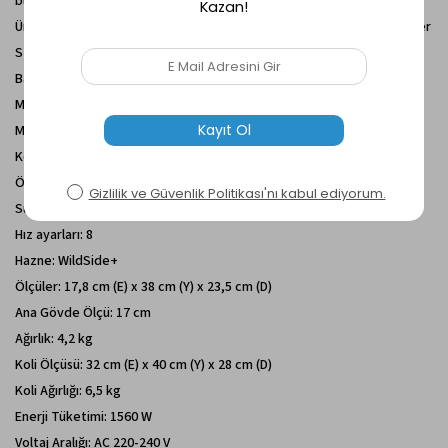
blender deneyimini yaşatır.
Ürün Adı:Blendtec Designer 650s, 1560W, 3 beygir 6 programlı blender
Stok Kodu: D650D0501A1A-EUA1AP1
Barkod: 849369010189
Menşei: ABD
Motor: 3 hp/beygir gücü
Kontrol Paneli: LDC Dokunmatik Ekran
Ön Program: 6 + 1 ( Smoothie, Çorba, Meyve/Sebze Suyu,Kokteyler,
Sulu Hamur,Dondurma + Darbe Modu)
Hız ayarları: 8
Hazne: WildSide+
Ölçüler: 17,8 cm (E) x 38 cm (Y) x 23,5 cm (D)
Ana Gövde Ölçü: 17 cm
Ağırlık: 4,2 kg
Koli Ölçüsü: 32 cm (E) x 40 cm (Y) x 28 cm (D)
Koli Ağırlığı: 6,5 kg
Enerji Tüketimi: 1560 W
Voltaj Aralığı: AC 220-240 V