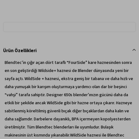
Ürün Özellikleri
Blendtec’in çığır açan dört taraflı “FourSide” kare haznesinden sonra
en son geliştirdiği Wildside+ haznesi de Blender dünyasında yeni bir
sayfa açtı. WildSide + haznesi, ekstra geniş bir tabana ve daha hızlı ve
daha yumuşak bir karışım oluşturmaya yardımcı olan dar bir beşinci
“vahşi” tarafa sahiptir. Designer 650s blender’ınızın gücünü daha da
etkili bir şekilde ancak WildSide gibi bir hazne ortaya çıkarır. Hazneye
sabitlenmiş köreltilmiş güvenli bıçak diğer bıçaklardan daha kalın ve
daha sağlamdır. Darbelere dayanıklı, BPA içermeyen kopolyesterden
üretilmiştir. Tüm Blendtec blenderları ile uyumludur. Bulaşık
makinesinin üst kısmında yıkanabilir.WildSide haznesi ile Blendtec