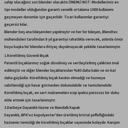
sahip olacağınız son blender olacaktır.ÖNEMLİ NOT: Modellerimiz ev
tipi modeller olduğundan garanti senelik ortalama 1000 kullanımı
geçmeyen durumlar için geçerlidir. Ticari kullanımlar garantiyi
geçersiz kılar.
Blender beş ana bileşenden yapılmıştır ve her bir bileşen, Blendtec
mühendisleri tarafından 8 yıl garantiyi rahatlıkla verecek, aslında ömür
boyu başka bir blendera ihtiyaç duyulmayacak şekilde tasarlanmıştır.
1.Köreltilmiş Güvenli Bıçak
Patentli bıçaklarımız soğuk dövülmüş ve sertleştirilmiş çelikten imal
edilmiştir ve diğer blender bıçaklarından %80 daha kalın ve on kat
daha güçlüdür. Köreltilmiş bıçak keskin olmadığı ve hazneye
sabitlendiği için hasar görmeden dokunulabilir ve temizlenebilir.
Köreltilmiş bıçak, en sert malzemeleri ezip ipeksi pürüzsüz bir doku
elde etmek için tasarlanmıştır.
3.Darbeye Dayanıklı Hazne ve Mandallı Kapak
Dayanıklı, BPA’sız kopolyester’den üretilmiş kristal şeffaflığındaki
haznenin temizliği de köreltilmiş bıçaklar sayesinde kolaydır. Karışım