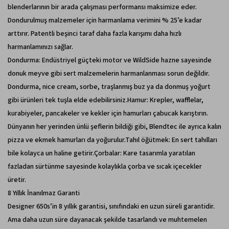
blenderlarının bir arada çalışması performansı maksimize eder.
Dondurulmuş malzemeler için harmanlama verimini % 25’e kadar
arttırır. Patentli beşinci taraf daha fazla karışımı daha hızlı
harmanlamınızı sağlar.
Dondurma: Endüstriyel güçteki motor ve WildSide hazne sayesinde
donuk meyve gibi sert malzemelerin harmanlanması sorun değildir.
Dondurma, nice cream, sorbe, traşlanmış buz ya da donmuş yoğurt
gibi ürünleri tek tuşla elde edebilirsiniz.Hamur: Krepler, wafflelar,
kurabiyeler, pancakeler ve kekler için hamurları çabucak karıştırın.
Dünyanın her yerinden ünlü şeflerin bildiği gibi, Blendtec ile ayrıca kalın
pizza ve ekmek hamurları da yoğurulur.Tahıl öğütmek: En sert tahılları
bile kolayca un haline getirir.Çorbalar: Kare tasarımla yaratılan
fazladan sürtünme sayesinde kolaylıkla çorba ve sıcak içecekler
üretir.
8 Yıllık İnanılmaz Garanti
Designer 650s’in 8 yıllık garantisi, sınıfındaki en uzun süreli garantidir.
Ama daha uzun süre dayanacak şekilde tasarlandı ve muhtemelen