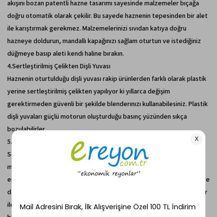
akışını bozan patentli hazne tasarımı sayesinde malzemeler bıçağa
doğru otomatik olarak çekilir. Bu sayede haznenin tepesinden bir alet
ile karıştırmak gerekmez. Malzemelerinizi sıvıdan katıya doğru
hazneye doldurun, mandallı kapağınızı sağlam oturtun ve istediğiniz
düğmeye basıp aleti kendi haline bırakın.
4.Sertleştirilmiş Çelikten Dişli Yuvası
Haznenin oturtulduğu dişli yuvası rakip ürünlerden farklı olarak plastik
yerine sertleştirilmiş çelikten yapılıyor ki yıllarca değişim
gerektirmeden güvenli bir şekilde blenderınızı kullanabilesiniz. Plastik
dişli yuvaları güçlü motorun oluşturduğu basınç yüzünden sıkça
bozulabilirler.
5.Güçlü ve Süper Hızlı Motor
Sektörün en büyük ve süratlisi olan motorlar, buz ve donuk
meyvelerin ipeksi bir dokuda homojenize edilebilmesi için gereken
endüstriyel kullanım gücüne ve hızına sahiptir. Çelik dişli yuva, darbeye
dayanıklı hazne, köreltilmiş bıçak ve kontrol paneli bu emsalsiz motor
ile bir bütün olarak çalışarak dünyadaki en gelişmiş ve mükemmel