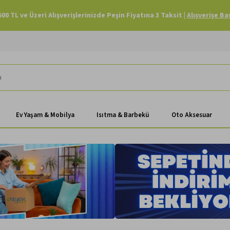
Havale Ödemenizde Sepette Ekstra %3 İndirim |
Alışverişe Başla
Ev Yaşam & Mobilya
Isıtma & Barbekü
Oto Aksesuar