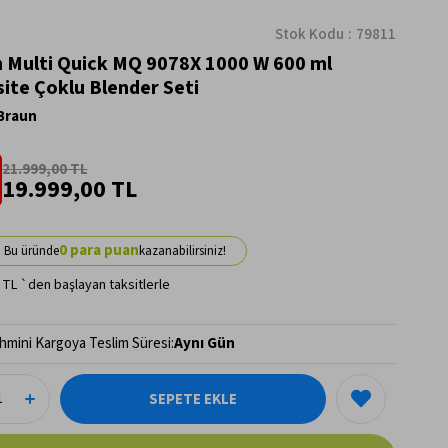
Stok Kodu
79811
 Multi Quick MQ 9078X 1000 W 600 ml
ite Çoklu Blender Seti
Braun
21.999,00 TL
19.999,00 TL
0
 TL
`den başlayan taksitlerle
hmini Kargoya Teslim Süresi
:
Aynı Gün