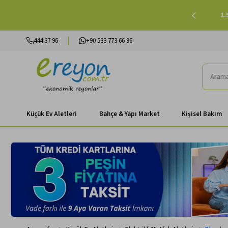
lışverişlerinizde Peşin Fiyatına 3 Taksit |
Alışverişe Başla
444 37 96
+90 533 773 66 96
Küçük Ev Aletleri
Bahçe & Yapı Market
Kişisel Bakım