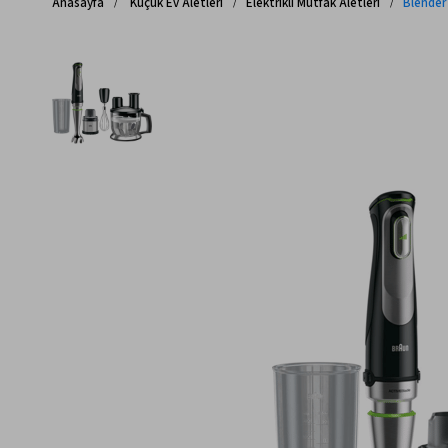
Anasayfa
Küçük Ev Aletleri
Elektrikli Mutfak Aletleri
Blender