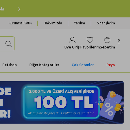
Petshop Alışverişinde 500 TL ve Üzeri Kargo Ücretsiz 
Kurumsal Satış
Hakkımızda
Yardım
Siparişlerim
0
Favorilerim
Sepetim
Üye Girişi
Petshop
Diğer Kategoriler
Çok Satanlar
Reyo