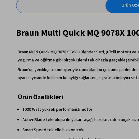
Ürün Özel
Braun Multi Quick MQ 9078X 100
Braun Multi Quick MQ 9078X Çoklu Blender Seti, güçlü motoru ve z
yoğurma ve öğütme gibi birçok işlemi tek cihazla gerçekleştirebilir
Braun'un yenilikçi teknolojileriyle donatılan bu çok amaçlı blende
ayarı sayesinde kullanım kolaylığı sağlarken, sıçratma önleyici sist
Ürün Özellikleri
1000 Watt yüksek performanslı motor
ActiveBlade teknolojisi ile yukarı-aşağı hareket eden bıçak sis
SmartSpeed tek elle hız kontrolü