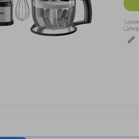
İste
Karg