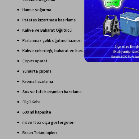
Hamur yoğurma
Patates kızartması hazırlama
Kahve ve Baharat Öğütücü
Paslanmaz çelik öğütme haznesi
Kahve çekirdeği, baharat ve kuru gıdalar için uygun
Çırpıcı Aparat
Yumurta çırpma
Krema hazırlama
Sos ve tatlı karışımları hazırlama
Ölçü Kabı
600 ml kapasite
ml ve fl oz ölçü göstergeleri
Braun Teknolojileri