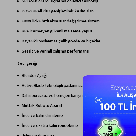
SPLASHControl sıçratma önleyici teknoloji
POWERBell Plus genişletilmiş kesim alanı
EasyClick+ hızlı aksesuar değiştirme sistemi
BPA içermeyen güvenli malzeme yapısı
Dayanıklı paslanmaz çelik gövde ve bıçaklar
Sessiz ve verimli çalışma performansı
Set İçeriği
Blender Ayağı
ActiveBlade teknolojili paslanmaz çelik blender ayağı
Daha pürüzsüz ve homojen karışımlar
Mutfak Robotu Aparatı
İnce ve kalın dilimleme
İnce ve ekstra kalın rendeleme
Julienne doğrama