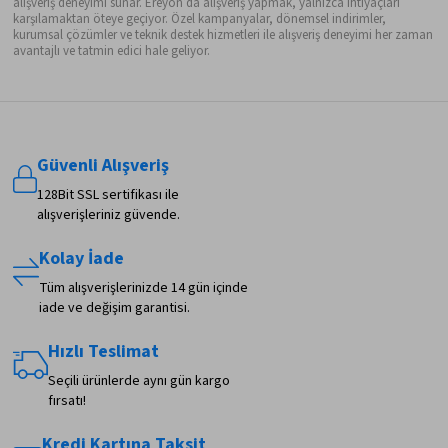
alışveriş deneyimi sunar. Ereyon’da alışveriş yapmak, yalnızca ihtiyaçları
karşılamaktan öteye geçiyor. Özel kampanyalar, dönemsel indirimler,
kurumsal çözümler ve teknik destek hizmetleri ile alışveriş deneyimi her zaman
avantajlı ve tatmin edici hale geliyor.
Güvenli Alışveriş
128Bit SSL sertifikası ile
alışverişleriniz güvende.
Kolay İade
Tüm alışverişlerinizde 14 gün içinde
iade ve değişim garantisi.
Hızlı Teslimat
Seçili ürünlerde aynı gün kargo
fırsatı!
Kredi Kartına Taksit