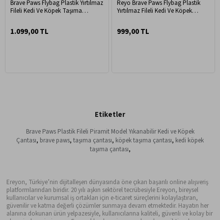
Brave Paws Flybag Plastik Yırtılmaz
Reyo Brave Paws Flybag Plastik
Fileli Kedi Ve Köpek Taşıma
Yırtılmaz Fileli Kedi Ve Köpek
Çantası Seyahat Çantası Gri
Taşıma Çantası Seyahat Çantası
45x25x26cm
Gri 45x25x26cm
1.099,00 TL
999,00 TL
Etiketler
Brave Paws Plastik Fileli Piramit Model Yıkanabilir Kedi ve Köpek
Çantası
,
brave paws
,
taşıma çantası
,
köpek taşıma çantası
,
kedi köpek
taşıma çantası
,
Ereyon, Türkiye’nin dijitalleşen dünyasında öne çıkan başarılı online alışveriş
platformlarından biridir. 20 yılı aşkın sektörel tecrübesiyle Ereyon, bireysel
kullanıcılar ve kurumsal iş ortakları için e-ticaret süreçlerini kolaylaştıran,
güvenilir ve katma değerli çözümler sunmaya devam etmektedir. Hayatın her
alanına dokunan ürün yelpazesiyle, kullanıcılarına kaliteli, güvenli ve kolay bir