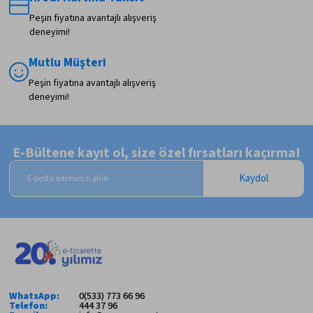
Peşin fiyatına avantajlı alışveriş
deneyimi!
Mutlu Müşteri
Peşin fiyatına avantajlı alışveriş
deneyimi!
E-Bültene kayıt ol, size özel fırsatları kaçırma!
Kaydol
WhatsApp:
0(533) 773 66 96
Telefon:
444 37 96