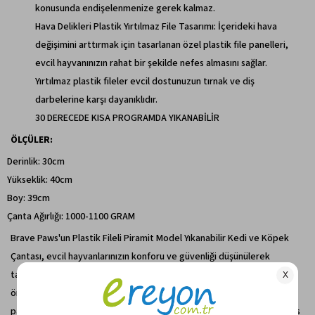
konusunda endişelenmenize gerek kalmaz.
Hava Delikleri Plastik Yırtılmaz File Tasarımı: İçerideki hava
değişimini arttırmak için tasarlanan özel plastik file panelleri,
evcil hayvanınızın rahat bir şekilde nefes almasını sağlar.
Yırtılmaz plastik fileler evcil dostunuzun tırnak ve diş
darbelerine karşı dayanıklıdır.
30 DERECEDE KISA PROGRAMDA YIKANABİLİR
ÖLÇÜLER:
Derinlik: 30cm
Yükseklik: 40cm
Boy: 39cm
Çanta Ağırlığı: 1000-1100 GRAM
Brave Paws'un Plastik Fileli Piramit Model Yıkanabilir Kedi ve Köpek
Çantası, evcil hayvanlarınızın konforu ve güvenliği düşünülerek
tasarlanmıştır. Dayanıklı ve yıkanabilir malzemesi sayesinde uzun
ömürlüdür ve temizliği kolaydır. Çantanın yırtılmaz plastik file
panelleri, içerideki hava akışını artırarak evcil dostunuzun rahat nefes