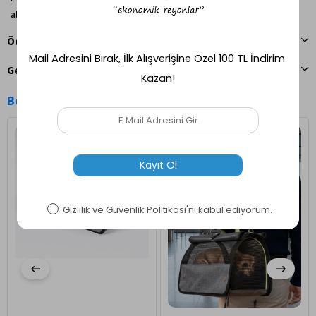
almasını sağlar ve tırnak ile diş darbelerine karşı dayanıklıdır.
Ödeme Seçenekleri
Geri Bildirim Gönder
Benzer Ürünler
Ücretsiz Kargo
Ücretsiz Kargo
Hızlı Kargo
Hızlı Kargo