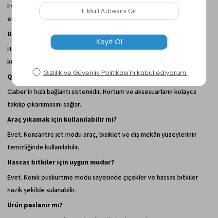
Evet. Üzerindeki ayar kolu sayesinde su miktarı kolayca kontrol
edilebilir.
Uzun süreli kullanımda kolu sürekli tutmak gerekir mi?
Hayır. Kilitleme özelliği sayesinde seçilen su akışı sabitlenebilir ve
kullanım konforu artırılır.
Quick-Click sistemi nedir?
Claber'in hızlı bağlantı sistemidir. Hortum ve aksesuarların kolayca
takılıp çıkarılmasını sağlar.
Araç yıkamak için kullanılabilir mi?
Evet. Konsantre jet modu araç, bisiklet ve dış mekân yüzeylerinin
temizliğinde kullanılabilir.
Hassas bitkiler için uygun mudur?
Evet. Konik püskürtme modu sayesinde çiçekler ve hassas bitkiler
nazik şekilde sulanabilir.
Ürün paslanır mı?