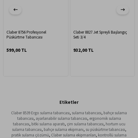
Claber 8756 Profesyonel
Claber 8827 Jet Spreyli Başlangıç
Püskürtme Tabancası
Seti 3/4
599,00 TL
932,00 TL
Etiketler
Claber 8539 Ergo sulama tabancası
,
sulama tabancası
,
bahçe sulama
tabancası
,
ayarlanabilir sulama tabancası
,
ergonomik sulama
tabancası
,
bitki sulama aparatı
,
çim sulama tabancası
,
hortum ucu
sulama tabancası
,
bahçe sulama ekipmanı
,
su püskürtme tabancası
,
pratik sulama çözümü
,
Claber sulama ekipmanları
,
kontrollü sulama