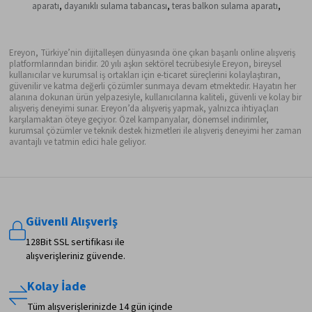
aparatı
,
dayanıklı sulama tabancası
,
teras balkon sulama aparatı
,
Ereyon, Türkiye’nin dijitalleşen dünyasında öne çıkan başarılı online alışveriş
platformlarından biridir. 20 yılı aşkın sektörel tecrübesiyle Ereyon, bireysel
kullanıcılar ve kurumsal iş ortakları için e-ticaret süreçlerini kolaylaştıran,
güvenilir ve katma değerli çözümler sunmaya devam etmektedir. Hayatın her
alanına dokunan ürün yelpazesiyle, kullanıcılarına kaliteli, güvenli ve kolay bir
alışveriş deneyimi sunar. Ereyon’da alışveriş yapmak, yalnızca ihtiyaçları
karşılamaktan öteye geçiyor. Özel kampanyalar, dönemsel indirimler,
kurumsal çözümler ve teknik destek hizmetleri ile alışveriş deneyimi her zaman
avantajlı ve tatmin edici hale geliyor.
Güvenli Alışveriş
128Bit SSL sertifikası ile
alışverişleriniz güvende.
Kolay İade
Tüm alışverişlerinizde 14 gün içinde