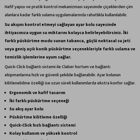
Hafif yapısı ve pratik kontrol mekanizması sayesinde çiçeklerden çim
alanlara kadar farklı sulama uygulamalarında rahatlıkla kullanılabilir.
Su akışını kontrol etmeyi sağlayan ayar kolu sayesinde
ihtiyacınıza uygun su miktarını kolayca belirleyebilirsiniz. İki
farklı püskürtme modu sunan tabanca, güçlü noktasal su jeti
veya geniş açılı konik püskürtme seçenekleriyle farklı sulama ve
temizlik işlemlerine uyum sağlar.
Quick-Click bağlantı sistemi ile Claber hortum ve bağlantı
ekipmanlarına hızlı ve güvenli şekilde bağlanabilir. Ayar kolunun
kilitlenebilme özelliği ise uzun süreli kullanımlarda ekstra konfor sağlar.
Ergonomik ve hafif tasarım
İki farklı püskürtme seçeneği
Su akış ayar kolu
Püskürtme kilitleme özelliği
Quick-Click hızlı bağlantı sistemi
Kolay kullanım ve yüksek kontrol