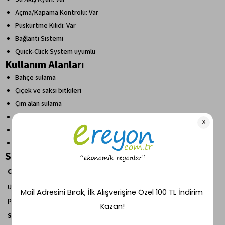
Açma/Kapama Kontrolü: Var
Püskürtme Kilidi: Var
Bağlantı Sistemi
Quick-Click System uyumlu
Kullanım Alanları
Bahçe sulama
Çiçek ve saksı bitkileri
Çim alan sulama
Balkon ve teras bitkileri
Araç yıkama
Dış mekân temizlik işleri
Sıkça Sorulan Sorular (SSS)
Claber 8539 kaç farklı püskürtme modu sunar?
Ürün iki farklı püskürtme seçeneğine sahiptir: konsantre jet ve konik
püskürtme.
Su akışı ayarlanabilir mi?