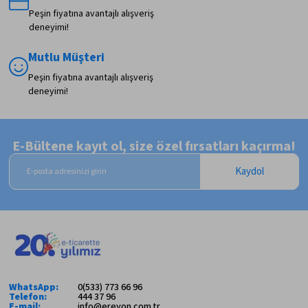
Peşin fiyatına avantajlı alışveriş
deneyimi!
Mutlu Müşteri
Peşin fiyatına avantajlı alışveriş
deneyimi!
E-Bültene kayıt ol, size özel fırsatları kaçırma!
Kaydol
WhatsApp:
0(533) 773 66 96
Telefon:
444 37 96
E-mail:
info@ereyon.com.tr