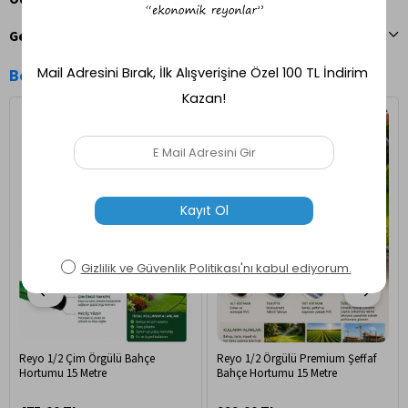
Geri Bildirim Gönder
Benzer Ürünler
Ücretsiz Kargo
Ücretsiz Kargo
Reyo 1/2 Çim Örgülü Bahçe
Reyo 1/2 Örgülü Premium Şeffaf
Hortumu 15 Metre
Bahçe Hortumu 15 Metre