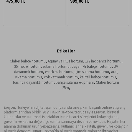
475,00 TL
999,00 TL
Etiketler
Claber bahçe hortumu
,
Aquaviva Plus hortum
,
1/2 inç bahçe hortumu
,
25 metre hortum
,
sulama hortumu
,
dayanıklı bahçe hortumu
,
UV
dayanımlı hortum
,
esnek su hortumu
,
çim sulama hortumu
,
araç
yıkama hortumu
,
çok katmanlı hortum
,
kaliteli bahçe hortumu
,
basınca dayanıklı hortum
,
bahçe sulama ekipmanı
,
Claber hortum
25m
,
Ereyon, Türkiye’nin dijitalleşen dünyasında öne çıkan başarılı online alışveriş
platformlarından biridir. 20 yılı aşkın sektörel tecrübesiyle Ereyon, bireysel
kullanıcılar ve kurumsal iş ortakları için e-ticaret süreçlerini kolaylaştıran,
güvenilir ve katma değerli çözümler sunmaya devam etmektedir. Hayatın her
alanına dokunan ürün yelpazesiyle, kullanıcılarına kaliteli, güvenli ve kolay bir
alışveriş deneyimi sunar. Ereyon’da alışveriş yapmak, yalnızca ihtiyaçları