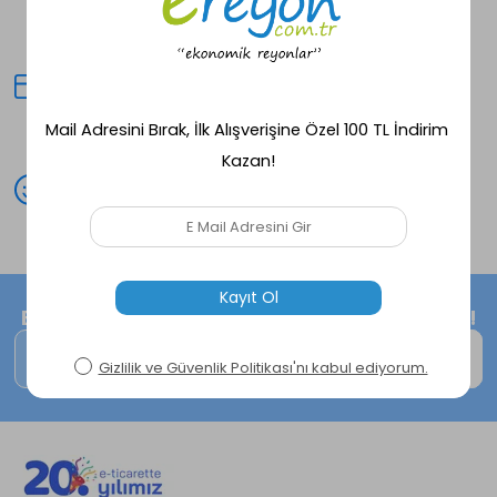
Seçili ürünlerde aynı gün kargo
fırsatı!
Kredi Kartına Taksit
Peşin fiyatına avantajlı alışveriş
deneyimi!
Mutlu Müşteri
Peşin fiyatına avantajlı alışveriş
deneyimi!
E-Bültene kayıt ol, size özel fırsatları kaçırma!
Kaydol