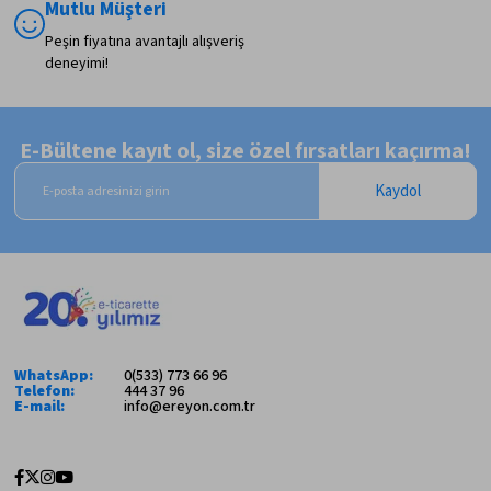
Mutlu Müşteri
Peşin fiyatına avantajlı alışveriş
deneyimi!
E-Bültene kayıt ol, size özel fırsatları kaçırma!
Kaydol
WhatsApp:
0(533) 773 66 96
Telefon:
444 37 96
E-mail:
info@ereyon.com.tr