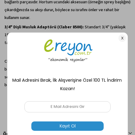
bağlantı parçasıdır. Hortum ucundaki aksesuarı (örneğin sprey başlığını)
çıkardığınızda su akışı durur, böylece su israfını önler ve rahat bir
kullanım sunar.
3/4" Dişli Musluk Adaptörü (Claber 8500):
Standart 3/4" (yaklaşık
19 mm) dişli dış mekan musluklarına hızlı hortum bağlantısını
takabilmeniz için gerekli olan adaptördür.
Claber 8802 Jet Spreyli Başlangıç Seti 1/2", bahçenizi sulamaya
başlamak veya mevcut ekipmanınızı güncellemek için ideal bir
seçimdir. Kullanım kolaylığı, dayanıklılığı ve pratik özellikleriyle bahçe
bakımınızı keyifli hale getirir.
Ödeme Seçenekleri