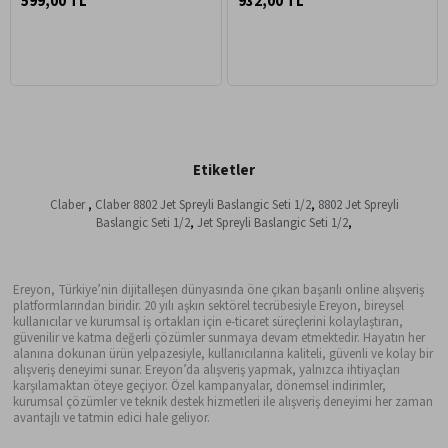
599,00 TL
932,00 TL
Etiketler
Claber
,
Claber 8802 Jet Spreyli Baslangic Seti 1/2
,
8802 Jet Spreyli
Baslangic Seti 1/2
,
Jet Spreyli Baslangic Seti 1/2
,
Ereyon, Türkiye’nin dijitalleşen dünyasında öne çıkan başarılı online alışveriş
platformlarından biridir. 20 yılı aşkın sektörel tecrübesiyle Ereyon, bireysel
kullanıcılar ve kurumsal iş ortakları için e-ticaret süreçlerini kolaylaştıran,
güvenilir ve katma değerli çözümler sunmaya devam etmektedir. Hayatın her
alanına dokunan ürün yelpazesiyle, kullanıcılarına kaliteli, güvenli ve kolay bir
alışveriş deneyimi sunar. Ereyon’da alışveriş yapmak, yalnızca ihtiyaçları
karşılamaktan öteye geçiyor. Özel kampanyalar, dönemsel indirimler,
kurumsal çözümler ve teknik destek hizmetleri ile alışveriş deneyimi her zaman
avantajlı ve tatmin edici hale geliyor.