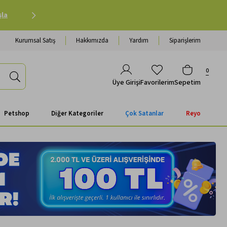
Petshop Alışverişinde 500 TL ve Üzeri Kargo Ücretsiz 
Kurumsal Satış
Hakkımızda
Yardım
Siparişlerim
0
Favorilerim
Sepetim
Üye Girişi
Petshop
Diğer Kategoriler
Çok Satanlar
Reyo