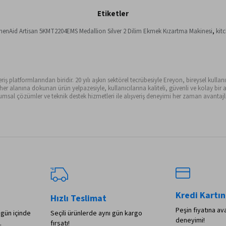
Etiketler
chenAid Artisan 5KMT2204EMS Medallion Silver 2 Dilim Ekmek Kızartma Makinesi
,
kit
ş platformlarından biridir. 20 yılı aşkın sektörel tecrübesiyle Ereyon, bireysel kullanıc
alanına dokunan ürün yelpazesiyle, kullanıcılarına kaliteli, güvenli ve kolay bir al
sal çözümler ve teknik destek hizmetleri ile alışveriş deneyimi her zaman avantajlı 
Kredi Kartın
Hızlı Teslimat
Peşin fiyatına ava
 gün içinde
Seçili ürünlerde aynı gün kargo
deneyimi!
.
fırsatı!