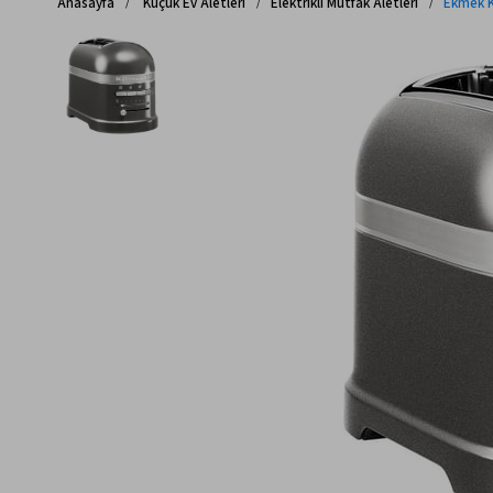
Anasayfa
Küçük Ev Aletleri
Elektrikli Mutfak Aletleri
Ekmek K