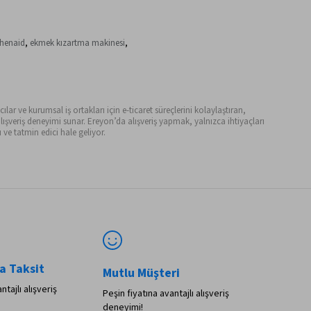
chenaid
,
ekmek kızartma makinesi
,
ılar ve kurumsal iş ortakları için e-ticaret süreçlerini kolaylaştıran,
ışveriş deneyimi sunar. Ereyon’da alışveriş yapmak, yalnızca ihtiyaçları
ve tatmin edici hale geliyor.
a Taksit
Mutlu Müşteri
ntajlı alışveriş
Peşin fiyatına avantajlı alışveriş
deneyimi!