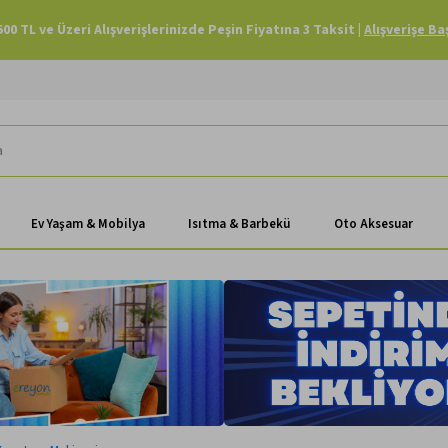
Havale Ödemenizde Sepette Ekstra %3 İndirim |
Alışverişe Başla
Ev Yaşam & Mobilya
Isıtma & Barbekü
Oto Aksesuar