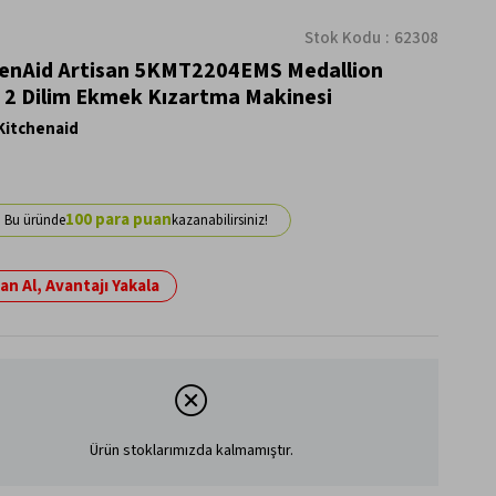
Stok Kodu
62308
enAid Artisan 5KMT2204EMS Medallion
r 2 Dilim Ekmek Kızartma Makinesi
Kitchenaid
100
n Al, Avantajı Yakala
Ürün stoklarımızda kalmamıştır.