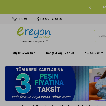
lışverişlerinizde Peşin Fiyatına 3 Taksit |
Alışverişe Başla
444 37 96
+90 533 773 66 96
Küçük Ev Aletleri
Bahçe & Yapı Market
Kişisel Bakım