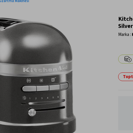
ızartma Makinesi
Kitch
Silve
Marka
:
Topta