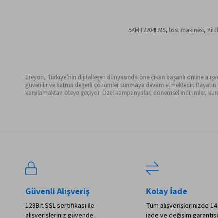
5KMT2204EMS
,
tost makinesi
,
Kit
Ereyon, Türkiye’nin dijitalleşen dünyasında öne çıkan başarılı online alışveri
güvenilir ve katma değerli çözümler sunmaya devam etmektedir. Hayatın her 
karşılamaktan öteye geçiyor. Özel kampanyalar, dönemsel indirimler, kurum
Güvenli Alışveriş
Kolay İade
128Bit SSL sertifikası ile
Tüm alışverişlerinizde 14
alışverişleriniz güvende.
iade ve değişim garantisi