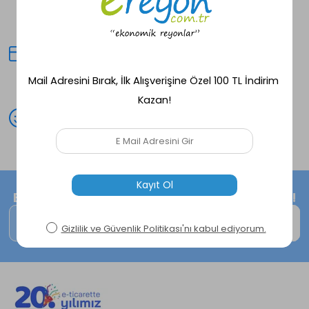
Seçili ürünlerde aynı gün kargo
fırsatı!
Kredi Kartına Taksit
Peşin fiyatına avantajlı alışveriş
deneyimi!
Mutlu Müşteri
Peşin fiyatına avantajlı alışveriş
deneyimi!
E-Bültene kayıt ol, size özel fırsatları kaçırma!
Kaydol