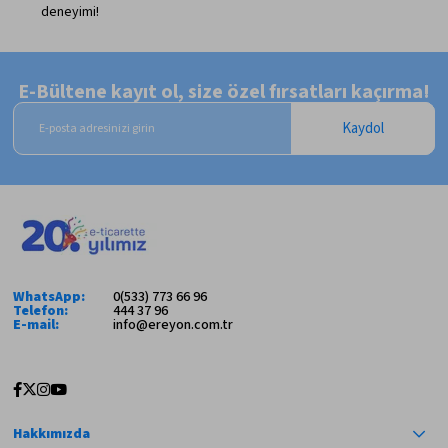
deneyimi!
E-Bültene kayıt ol, size özel fırsatları kaçırma!
Kaydol
WhatsApp:
0(533) 773 66 96
Telefon:
444 37 96
E-mail:
info@ereyon.com.tr
Hakkımızda