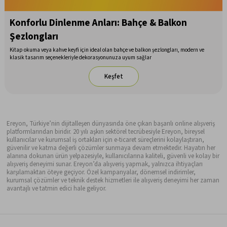
Konforlu Dinlenme Anları: Bahçe & Balkon
Şezlongları
Kitap okuma veya kahve keyfi için ideal olan bahçe ve balkon şezlongları, modern ve
klasik tasarım seçenekleriyle dekorasyonunuza uyum sağlar
Keşfet
Ereyon, Türkiye’nin dijitalleşen dünyasında öne çıkan başarılı online alışveriş
platformlarından biridir. 20 yılı aşkın sektörel tecrübesiyle Ereyon, bireysel
kullanıcılar ve kurumsal iş ortakları için e-ticaret süreçlerini kolaylaştıran,
güvenilir ve katma değerli çözümler sunmaya devam etmektedir. Hayatın her
alanına dokunan ürün yelpazesiyle, kullanıcılarına kaliteli, güvenli ve kolay bir
alışveriş deneyimi sunar. Ereyon’da alışveriş yapmak, yalnızca ihtiyaçları
karşılamaktan öteye geçiyor. Özel kampanyalar, dönemsel indirimler,
kurumsal çözümler ve teknik destek hizmetleri ile alışveriş deneyimi her zaman
avantajlı ve tatmin edici hale geliyor.