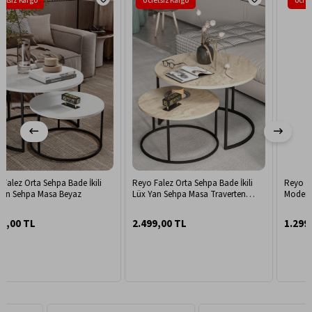
Ücretsiz Kargo
Ücretsiz Kargo
Reyo Falez Orta Sehpa Bade İkili
Reyo Falez Yan Sehpa Çok Amaçlı
Lüx Yan Sehpa Masa Traverten
Modern Tasarım Raflı Salon Koltuk
Desen
Kenarı Sehpası Setro - 6022
Traverten
2.499,00 TL
1.299,00 TL