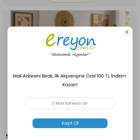
Sade ve Zarif: Asedia Sallanan Berjer Modeli