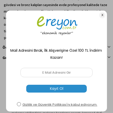
gövdesi ve bronz kalıpları sayesinde evde profesyonel kalitede taze
makarna hazırlamanızı sağlar. Makarna şekillendirme kalıbı, metal
kesici ve metal tepsi ile birlikte gelen ürün, kullanımı kolay yapısıyla
öne çıkar. İsteğe bağlı 13 farklı kalıp seçeneğiyle çeşitli makarna
türleri hazırlayabilir ve Kenwood Chef ile Kenwood Major mutfak
şefleriyle uyumlu olarak kullanabilirsiniz.
Ödeme Seçenekleri
Geri Bildirim Gönder
Etiketler
makarna yapma aparatı
,
taze makarna makinesi
,
kenwood at910
,
kenwood makarna aparatı
,
makarna şekillendirme aparatı
,
ev tipi
makarna makinesi
,
bronz kalıplı makarna aparatı
,
metal gövdeli
makarna makinesi
,
makarna yapım aksesuarı
,
evde makarna yapımı
,
profesyonel makarna aparatı
,
makarna kalıbı
,
makarna ekstrüderi
,