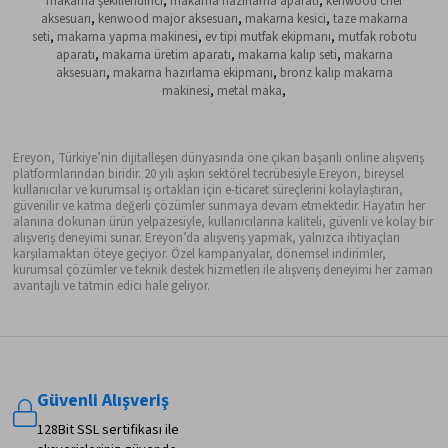
makarna şekillendirici
,
makarna hazırlama aparatı
,
kenwood chef
aksesuarı
,
kenwood major aksesuarı
,
makarna kesici
,
taze makarna
seti
,
makarna yapma makinesi
,
ev tipi mutfak ekipmanı
,
mutfak robotu
aparatı
,
makarna üretim aparatı
,
makarna kalıp seti
,
makarna
aksesuarı
,
makarna hazırlama ekipmanı
,
bronz kalıp makarna
makinesi
,
metal maka
,
Ereyon, Türkiye’nin dijitalleşen dünyasında öne çıkan başarılı online alışveriş
platformlarından biridir. 20 yılı aşkın sektörel tecrübesiyle Ereyon, bireysel
kullanıcılar ve kurumsal iş ortakları için e-ticaret süreçlerini kolaylaştıran,
güvenilir ve katma değerli çözümler sunmaya devam etmektedir. Hayatın her
alanına dokunan ürün yelpazesiyle, kullanıcılarına kaliteli, güvenli ve kolay bir
alışveriş deneyimi sunar. Ereyon’da alışveriş yapmak, yalnızca ihtiyaçları
karşılamaktan öteye geçiyor. Özel kampanyalar, dönemsel indirimler,
kurumsal çözümler ve teknik destek hizmetleri ile alışveriş deneyimi her zaman
avantajlı ve tatmin edici hale geliyor.
Güvenli Alışveriş
128Bit SSL sertifikası ile