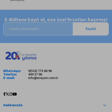
E-Bültene kayıt ol, size özel fırsatları kaçırma!
Kaydol
WhatsApp:
0(533) 773 66 96
Telefon:
444 37 96
E-mail:
info@ereyon.com.tr
Hakkımızda