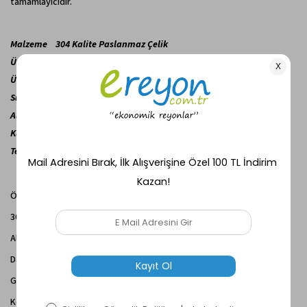
tamamlayıcıdır.
Malzeme 304 Kalite Paslanmaz Çelik
Ürün Kodu A039
Ürün Uzunluğu 11,5 cm
Süzgeç Çapı 3,5 cm
Altlık Çapı 6,5 cm
Kullanım Çay Servisi ve Süzme
Temizlik Bulaşık Makinesinde Yıkanabilir
Öne Çıkan Özellikler
304 kalite paslanmaz çelik malzeme
Altlıklı tasarım sayesinde damlama önleyici kullanım
Dayanıklı ve uzun ömürlü yapı
Gıdaya uygun ve hijyenik kullanım
Kolay temizlenebilir yüzey