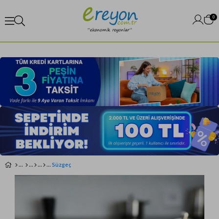
0
Süzgeç