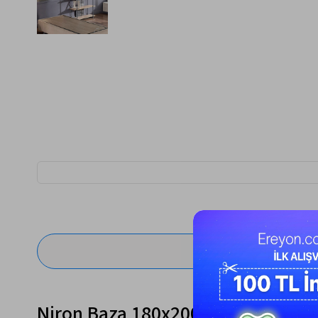
Niron Baza 180x200 cm Çift Kişili