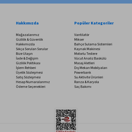
Hakkımızda
Popüler Kategoriler
Mağazalarımız
Vantilatör
Gizlilik & Güvenlik
Mikser
Hakkımızda
Bahçe Sulama Sistemleri
Sıkça Sorulan Sorular
Kaynak Makinesi
Bize Ulaşın
Motorlu Testere
İade & Değişim
Vücut Analiz Baskülü
Gizlilik Politikası
Masaj Aletleri
İşlem Rehberi
Dış Mekan Mobilyaları
Üyelik Sözleşmesi
Powerbank
Satış Sözleşmesi
Su Aktivite Ürünleri
Hesap Numaralarımız
Ranza & Karyola
Ödeme Seçenekleri
Saç Bakımı