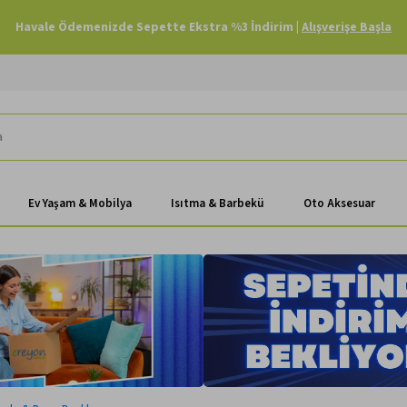
Havale Ödemenizde Sepette Ekstra %3 İndirim |
Alışverişe Başla
Ev Yaşam & Mobilya
Isıtma & Barbekü
Oto Aksesuar