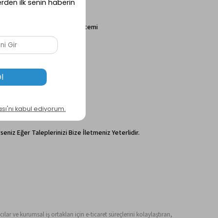
 Askısı1 Parça Makas Kilit Sistemi
Noktalar Vardır;
ir.
karın.
niz Eğer Taleplerinizi Bize İletmeniz Yeterlidir.
ılar ve kurumsal iş ortakları için e-ticaret süreçlerini kolaylaştıran,