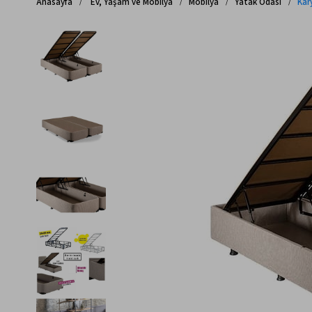
Anasayfa
Ev, Yaşam ve Mobilya
Mobilya
Yatak Odası
Kar