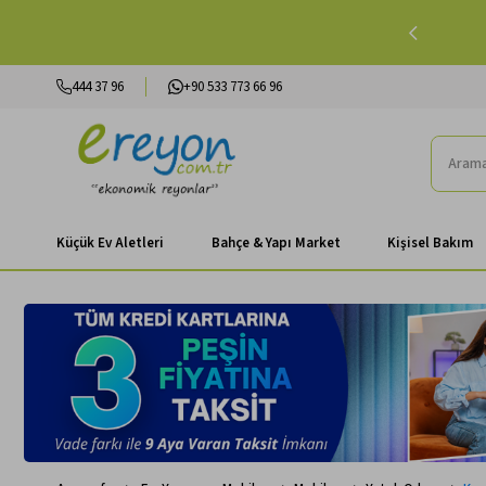
lışverişlerinizde Peşin Fiyatına 3 Taksit |
Alışverişe Başla
444 37 96
+90 533 773 66 96
Küçük Ev Aletleri
Bahçe & Yapı Market
Kişisel Bakım