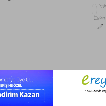
İ
Karg
Ürün Özellikleri
Geri Bildirim Gönder
k Sandıklı Klasik Kumaş Baza