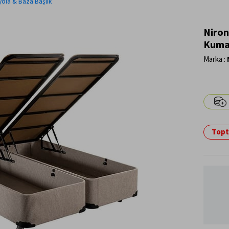
yola & Baza Başlık
Niron
Kuma
Marka
:
Topta