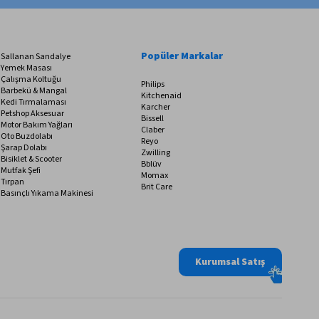
Popüler Markalar
Sallanan Sandalye
Yemek Masası
Çalışma Koltuğu
Philips
Barbekü & Mangal
Kitchenaid
Kedi Tırmalaması
Karcher
Petshop Aksesuar
Bissell
Motor Bakım Yağları
Claber
Oto Buzdolabı
Reyo
Şarap Dolabı
Zwilling
Bisiklet & Scooter
Bblüv
Mutfak Şefi
Momax
Tırpan
Brit Care
Basınçlı Yıkama Makinesi
Kurumsal Satış