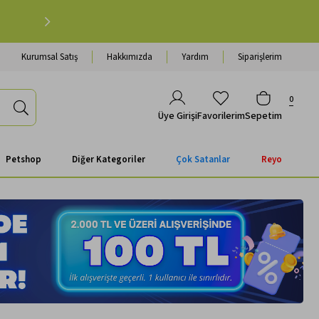
Petshop Alışverişinde 500 TL ve Üzeri Kargo Ücretsiz 
Kurumsal Satış
Hakkımızda
Yardım
Siparişlerim
0
Favorilerim
Sepetim
Üye Girişi
Petshop
Diğer Kategoriler
Çok Satanlar
Reyo