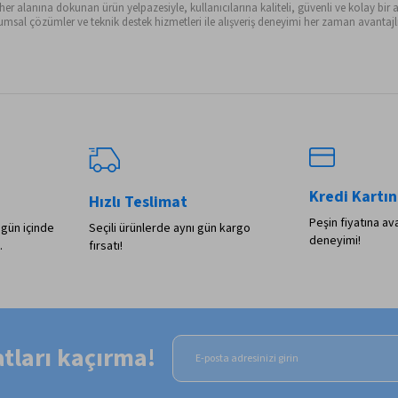
alanına dokunan ürün yelpazesiyle, kullanıcılarına kaliteli, güvenli ve kolay bir al
sal çözümler ve teknik destek hizmetleri ile alışveriş deneyimi her zaman avantajlı 
Kredi Kartın
Hızlı Teslimat
Peşin fiyatına ava
 gün içinde
Seçili ürünlerde aynı gün kargo
deneyimi!
.
fırsatı!
satları kaçırma!