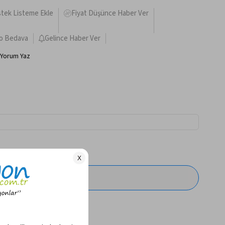
stek Listeme Ekle
Fiyat Düşünce Haber Ver
o Bedava
Gelince Haber Ver
Yorum Yaz