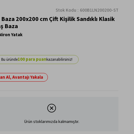
Stok Kodu
600B1LN200200-ST
 Baza 200x200 cm Çift Kişilik Sandıklı Klasik
ş Baza
Niron Yatak
100
n Al, Avantajı Yakala
Ürün stoklarımızda kalmamıştır.