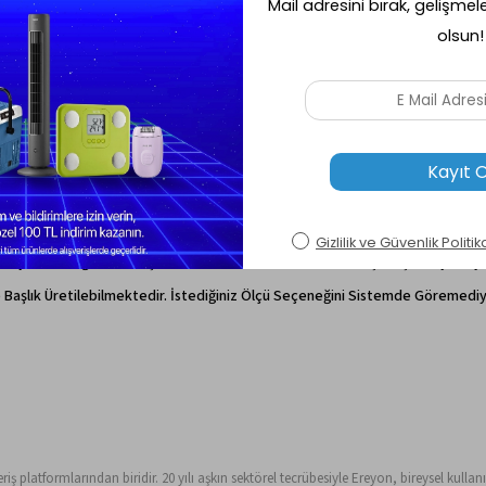
alı Mdf Lam Alt Ve Üst Kapak4 Adet 20X20 Mm Alt Ve 4 Adet Üst Çelik Kapak
ak Fabrikadan Adrese Teslim. Baza Alırken Dikkat Etmeniz Gereken Bazı Püf 
 Karton İle Kaplanmakta Olup Zamanla Deformasyona Kolayca Uğramaktadır.
e Sağlamlığı Arttırıcı Medalit Kullanılmaktadır.
p Üst Ve Alt Kapak Altlarında Dörder Adet 20×20 Profil Atkılar Atılmaktadır.
enler Bir Bazanın Ekstra Çökme Ve Esneme Dayanımlı Olduğunu Göstermekted
ıyla Satıldığını Anlamış Olacaksınız. Kaliteli Ve Güvenli Alışverişin Keyfini Çı
 Başlık Üretilebilmektedir. İstediğiniz Ölçü Seçeneğini Sistemde Göremediyse
ş platformlarından biridir. 20 yılı aşkın sektörel tecrübesiyle Ereyon, bireysel kullanıc