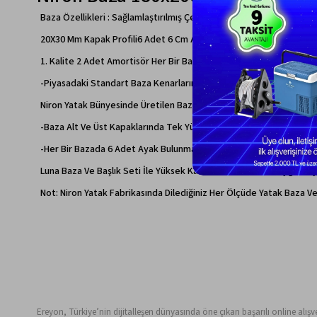
Baza Özellikleri : Sağlamlaştırılmış Çelik İskelet
20X30 Mm Kapak Profili6 Adet 6 Cm Ayak Her Bir Bazadatek Yüz Boy
1. Kalite 2 Adet Amortisör Her Bir Bazada Ücretsiz Gönderim Olar
-Piyasadaki Standart Baza Kenarlarında Profil İle Döşeme Arası
Niron Yatak Bünyesinde Üretilen Bazaların Kenarlarında Karton Yerin
-Baza Alt Ve Üst Kapaklarında Tek Yüz Boyalı Mdf Kullanılmakta Olu
-Her Bir Bazada 6 Adet Ayak Bulunmaktadır. Bu Ve Diğer Tüm Etk
Luna Baza Ve Başlık Seti İle Yüksek Kalitedeki Bir Ürünün Uygun Fiyat
Not: Niron Yatak Fabrikasında Dilediğiniz Her Ölçüde Yatak Baza Ve
Ereyon, Türkiye’nin dijitalleşen dünyasında öne çıkan başarılı online alışveri