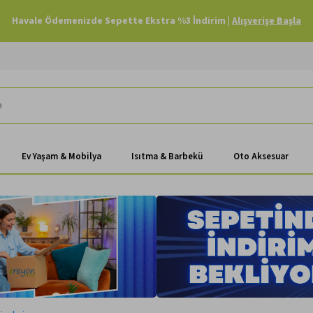
Havale Ödemenizde Sepette Ekstra %3 İndirim |
Alışverişe Başla
Ev Yaşam & Mobilya
Isıtma & Barbekü
Oto Aksesuar