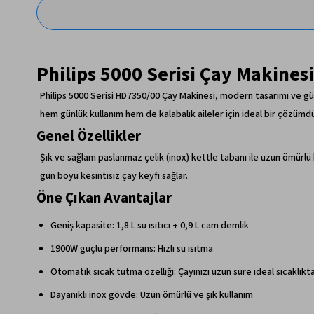
Philips 5000 Serisi Çay Makine
Philips 5000 Serisi HD7350/00 Çay Makinesi, modern tasarımı ve güç
hem günlük kullanım hem de kalabalık aileler için ideal bir çözümdü
Genel Özellikler
Şık ve sağlam paslanmaz çelik (inox) kettle tabanı ile uzun ömürlü 
gün boyu kesintisiz çay keyfi sağlar.
Öne Çıkan Avantajlar
Geniş kapasite: 1,8 L su ısıtıcı + 0,9 L cam demlik
1900W güçlü performans: Hızlı su ısıtma
Otomatik sıcak tutma özelliği: Çayınızı uzun süre ideal sıcaklıkt
Dayanıklı inox gövde: Uzun ömürlü ve şık kullanım