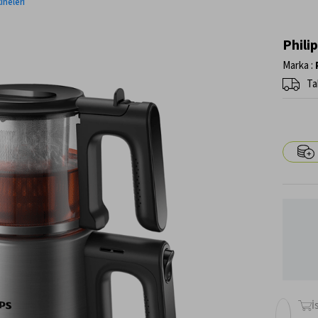
ineleri
Phili
Marka
:
Ta
İ