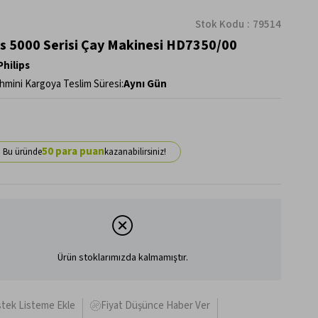
Stok Kodu
79514
ps 5000 Serisi Çay Makinesi HD7350/00
Philips
hmini Kargoya Teslim Süresi
:
Aynı Gün
50
Ürün stoklarımızda kalmamıştır.
stek Listeme Ekle
Fiyat Düşünce Haber Ver