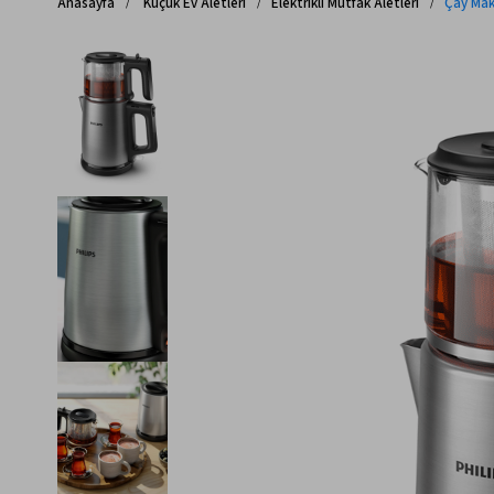
Anasayfa
Küçük Ev Aletleri
Elektrikli Mutfak Aletleri
Çay Mak