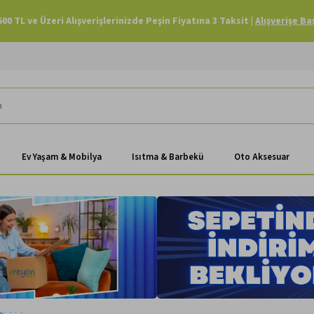
Havale Ödemenizde Sepette Ekstra %3 İndirim |
Alışverişe Başla
Ev Yaşam & Mobilya
Isıtma & Barbekü
Oto Aksesuar