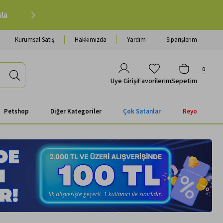
Petshop Alışverişinde 500 TL ve Üzeri Kargo Ücretsiz 
Kurumsal Satış
Hakkımızda
Yardım
Siparişlerim
0
Favorilerim
Sepetim
Üye Girişi
Petshop
Diğer Kategoriler
Çok Satanlar
Reyo