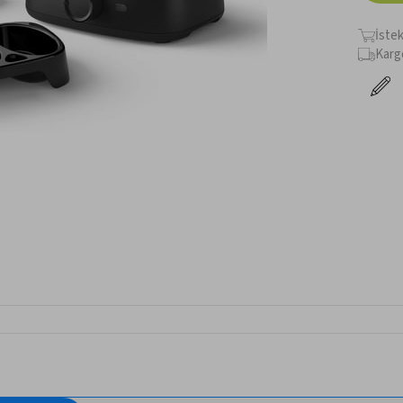
İste
Karg