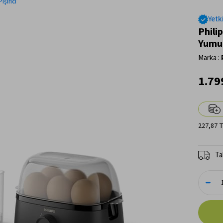
işirici
Yetki
Phili
Yumur
Marka
:
1.79
227,87 
Ta