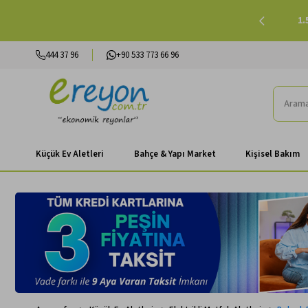
lışverişlerinizde Peşin Fiyatına 3 Taksit |
Alışverişe Başla
444 37 96
+90 533 773 66 96
Küçük Ev Aletleri
Bahçe & Yapı Market
Kişisel Bakım