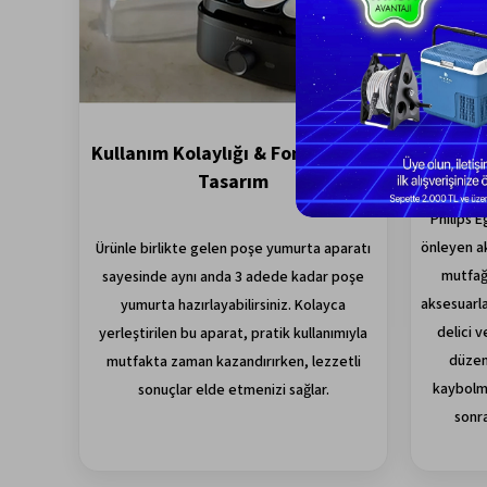
Kullanım Kolaylığı & Fonksiyonel
Kom
Tasarım
Philips E
önleyen ak
Ürünle birlikte gelen poşe yumurta aparatı
mutfağ
sayesinde aynı anda 3 adede kadar poşe
aksesuarla
yumurta hazırlayabilirsiniz. Kolayca
delici v
yerleştirilen bu aparat, pratik kullanımıyla
düzenl
mutfakta zaman kazandırırken, lezzetli
kaybolma
sonuçlar elde etmenizi sağlar.
sonra