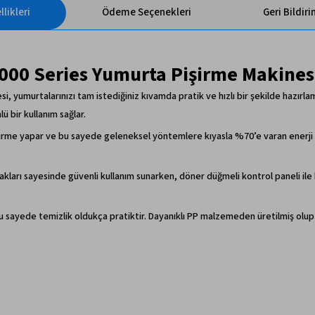
likleri
Ödeme Seçenekleri
Geri Bildir
000 Series Yumurta Pişirme Makines
 yumurtalarınızı tam istediğiniz kıvamda pratik ve hızlı bir şekilde hazırlam
 bir kullanım sağlar.
pişirme yapar ve bu sayede geleneksel yöntemlere kıyasla %70’e varan enerj
ları sayesinde güvenli kullanım sunarken, döner düğmeli kontrol paneli ile ko
bu sayede temizlik oldukça pratiktir. Dayanıklı PP malzemeden üretilmiş olup