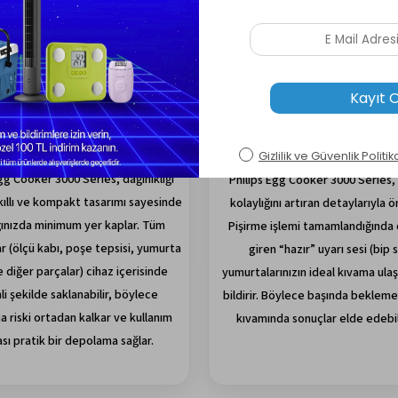
pakt Tasarım & Kolay
Akıllı Uyarı & Geniş Ka
Temizlik:
gg Cooker 3000 Series, dağınıklığı
Philips Egg Cooker 3000 Series, 
ıllı ve kompakt tasarımı sayesinde
kolaylığını artıran detaylarıyla ö
ınızda minimum yer kaplar. Tüm
Pişirme işlemi tamamlandığında
r (ölçü kabı, poşe tepsisi, yumurta
giren “hazır” uyarı sesi (bip s
e diğer parçalar) cihaz içerisinde
yumurtalarınızın ideal kıvama ulaşt
i şekilde saklanabilir, böylece
bildirir. Böylece başında beklem
 riski ortadan kalkar ve kullanım
kıvamında sonuçlar elde edebili
sı pratik bir depolama sağlar.