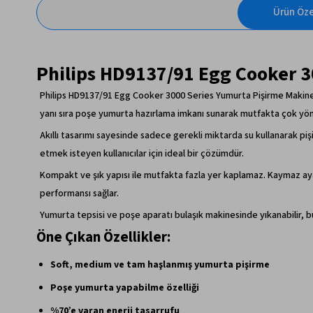
Ürün Özel
Philips HD9137/91 Egg Cooker 3
Philips HD9137/91 Egg Cooker 3000 Series Yumurta Pişirme Makinesi,
yanı sıra poşe yumurta hazırlama imkanı sunarak mutfakta çok yönlü
Akıllı tasarımı sayesinde sadece gerekli miktarda su kullanarak 
etmek isteyen kullanıcılar için ideal bir çözümdür.
Kompakt ve şık yapısı ile mutfakta fazla yer kaplamaz. Kaymaz ayak
performansı sağlar.
Yumurta tepsisi ve poşe aparatı bulaşık makinesinde yıkanabilir, 
Öne Çıkan Özellikler:
Soft, medium ve tam haşlanmış yumurta pişirme
Poşe yumurta yapabilme özelliği
%70’e varan enerji tasarrufu