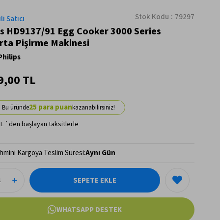
Stok Kodu
79297
li Satıcı
ps HD9137/91 Egg Cooker 3000 Series
ta Pişirme Makinesi
Philips
9,00 TL
25
TL
`den başlayan taksitlerle
hmini Kargoya Teslim Süresi
:
Aynı Gün
WHATSAPP DESTEK