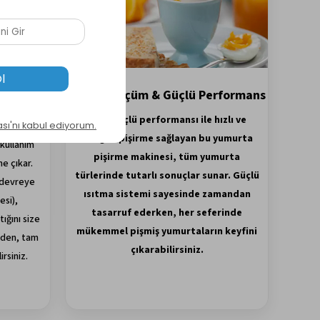
Hassas Ölçüm & Güçlü Performans
pasite
400W güçlü performansı ile hızlı ve
dengeli pişirme sağlayan bu yumurta
kullanım
pişirme makinesi, tüm yumurta
ne çıkar.
türlerinde tutarlı sonuçlar sunar. Güçlü
 devreye
ısıtma sistemi sayesinde zamandan
esi),
tasarruf ederken, her seferinde
ığını size
mükemmel pişmiş yumurtaların keyfini
eden, tam
çıkarabilirsiniz.
rsiniz.