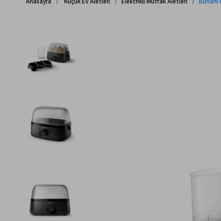
Anasayfa
Küçük Ev Aletleri
Elektrikli Mutfak Aletleri
Buharlı P