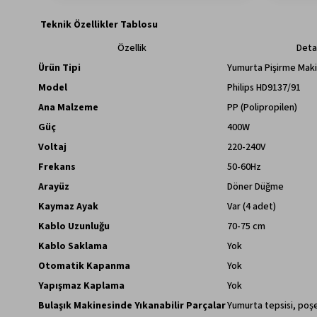
Teknik Özellikler Tablosu
Özellik
Det
Ürün Tipi
Yumurta Pişirme Maki
Model
Philips HD9137/91
Ana Malzeme
PP (Polipropilen)
Güç
400W
Voltaj
220-240V
Frekans
50-60Hz
Arayüz
Döner Düğme
Kaymaz Ayak
Var (4 adet)
Kablo Uzunluğu
70-75 cm
Kablo Saklama
Yok
Otomatik Kapanma
Yok
Yapışmaz Kaplama
Yok
Bulaşık Makinesinde Yıkanabilir Parçalar
Yumurta tepsisi, poş