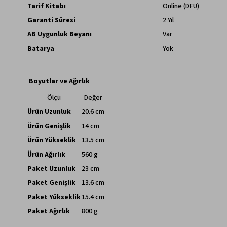
Tarif Kitabı
Online (DFU)
Garanti Süresi
2 Yıl
AB Uygunluk Beyanı
Var
Batarya
Yok
Boyutlar ve Ağırlık
Ölçü
Değer
Ürün Uzunluk
20.6 cm
Ürün Genişlik
14 cm
Ürün Yükseklik
13.5 cm
Ürün Ağırlık
560 g
Paket Uzunluk
23 cm
Paket Genişlik
13.6 cm
Paket Yükseklik
15.4 cm
Paket Ağırlık
800 g