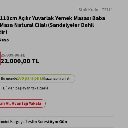
Stok Kodu
72711
110cm Açılır Yuvarlak Yemek Masası Baba
Masa Natural Cilalı (Sandalyeler Dahil
dir)
Reyo
25.999,00 TL
22.000,00 TL
100
 TL
`den başlayan taksitlerle
n Al, Avantajı Yakala
hmini Kargoya Teslim Süresi
:
Aynı Gün