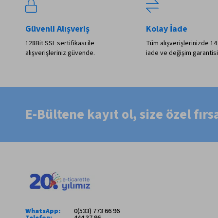
Güvenli Alışveriş
Kolay İade
128Bit SSL sertifikası ile
Tüm alışverişlerinizde 14
alışverişleriniz güvende.
iade ve değişim garantisi
E-Bültene kayıt ol, size özel fır
WhatsApp:
0(533) 773 66 96
Telefon:
444 37 96