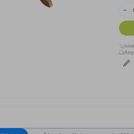
İste
Karg