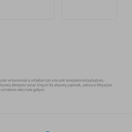
ılar ve kurumsal iş ortakları için e-ticaret süreçlerini kolaylaştıran,
ışveriş deneyimi sunar. Ereyon’da alışveriş yapmak, yalnızca ihtiyaçları
ve tatmin edici hale geliyor.