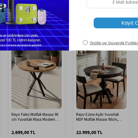
Ücretsiz Kargo
Ücretsiz Kargo
Reyo Falez Mutfak Masası 90
Reyo Ezine Açılır Yuvarlak
cm Yuvarlak Masa Modern
MDF Mutfak Masası 90cm,
Metal Ayaklı Cafe Balkon Ofis
Açılır Fonksiyonlu Masa, 4
Yemek Masası 9826 Atlantik
Kişilik Yemek Masası Siyah
2.699,00 TL
22.999,00 TL
Çam