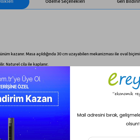
likleri
Ödeme Seçenekleri
Geri Bildir
üm kazanır. Masa açıldığında 30 cm uzayabilen mekanizması ile oval biçimini al
. Naturel cila ile kaplanır.
i bir kimyasal malzeme uygulanmadan kaplanır. Baba tipi ayağı bulunur.
es çıkarmasına engel olabilecek şekilde uygulama yapılır.
k bir hava katar.
 şekilde silinebilir ve tekrar kullanmaya hazır hale gelir.
amaçlar için işlevsel bir şekilde kullanmak mümkündür. Dilerseniz balkon ve te
 tasarıma sahiptir. Klasik ve zarif görünümü bulunduğu ortama özgünlük getirir