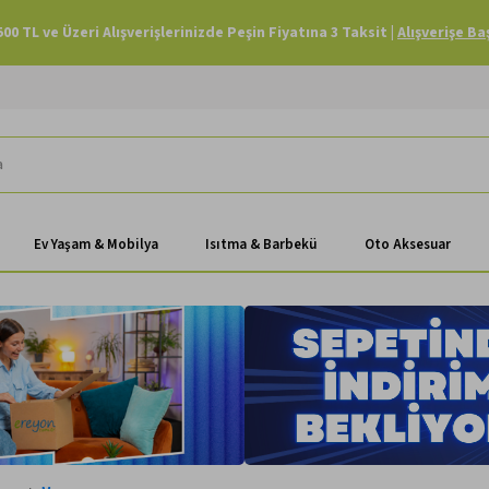
Havale Ödemenizde Sepette Ekstra %3 İndirim |
Alışverişe Başla
Ev Yaşam & Mobilya
Isıtma & Barbekü
Oto Aksesuar