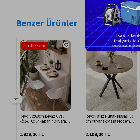
Benzer Ürünler
Ücretsiz Kargo
Ücretsiz Kargo
Reyo 90x60cm Beyaz Oval
Reyo Falez Mutfak Masası 90
Köşeli Açılır Kapanır Duvara
cm Yuvarlak Masa Modern
Monte Raf Masa Mutfak
Metal Ayaklı Cafe Balkon Ofis
Masası
Yemek Masası 9826 Traverten
1.939,00 TL
2.199,00 TL