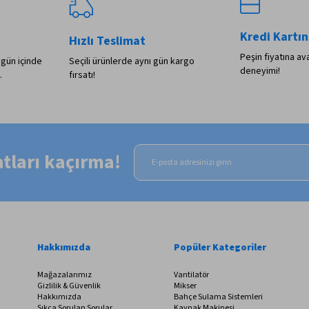
Kredi Kartın
Hızlı Teslimat
Peşin fiyatına ava
 gün içinde
Seçili ürünlerde aynı gün kargo
deneyimi!
.
fırsatı!
satları kaçırma!
Hakkımızda
Popüler Kategoriler
Mağazalarımız
Vantilatör
Gizlilik & Güvenlik
Mikser
Hakkımızda
Bahçe Sulama Sistemleri
Sıkça Sorulan Sorular
Kaynak Makinesi