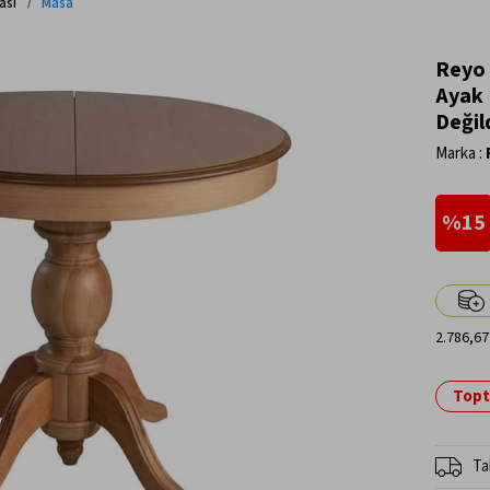
ası
Masa
Reyo 
Ayak 
Değil
Marka
:
15
2.786,67
Topta
Ta