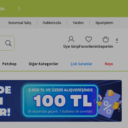
Petshop Alışverişinde 500 TL ve Üzeri Kargo Ücretsiz 
Kurumsal Satış
Hakkımızda
Yardım
Siparişlerim
0
Favorilerim
Sepetim
Üye Girişi
Petshop
Diğer Kategoriler
Çok Satanlar
Reyo