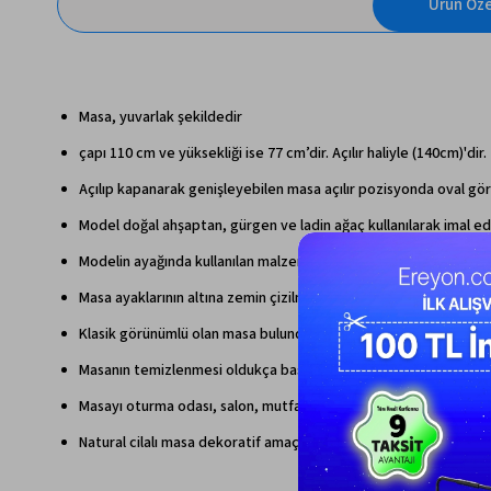
Ürün Özel
Masa, yuvarlak şekildedir
çapı 110 cm ve yüksekliği ise 77 cm’dir. Açılır haliyle (140cm)'dir.
Açılıp kapanarak genişleyebilen masa açılır pozisyonda oval görün
Model doğal ahşaptan, gürgen ve ladin ağaç kullanılarak imal edilir
Modelin ayağında kullanılan malzeme ahşap olup zararlı herhang
Masa ayaklarının altına zemin çizilmelerine ve taşınma anında s
Klasik görünümlü olan masa bulunduğu ortamın dekorasyonuna şı
Masanın temizlenmesi oldukça basit olup nemli bir bezle kolay bir
Masayı oturma odası, salon, mutfak gibi ev içi mekanlarda farklı 
Natural cilalı masa dekoratif amaçlar adına kullanılabilecek bir