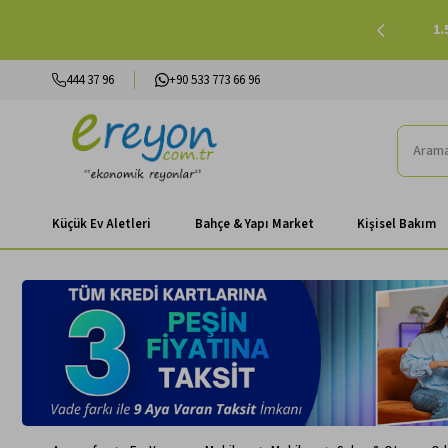
lışverişlerinizde Peşin Fiyatına 3 Taksit |
Alışverişe Başla
444 37 96
+90 533 773 66 96
Küçük Ev Aletleri
Bahçe & Yapı Market
Kişisel Bakım