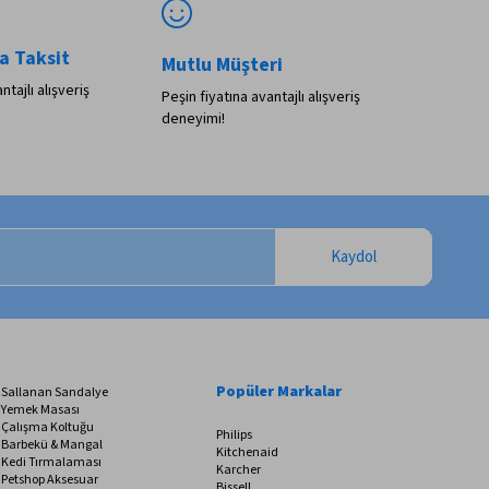
a Taksit
Mutlu Müşteri
ntajlı alışveriş
Peşin fiyatına avantajlı alışveriş
deneyimi!
Kaydol
Popüler Markalar
Sallanan Sandalye
Yemek Masası
Çalışma Koltuğu
Philips
Barbekü & Mangal
Kitchenaid
Kedi Tırmalaması
Karcher
Petshop Aksesuar
Bissell