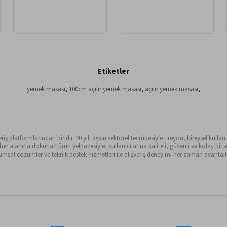
Etiketler
yemek masası
,
100cm açılır yemek masası
,
açılır yemek masası
,
ş platformlarından biridir. 20 yılı aşkın sektörel tecrübesiyle Ereyon, bireysel kullanıc
alanına dokunan ürün yelpazesiyle, kullanıcılarına kaliteli, güvenli ve kolay bir al
sal çözümler ve teknik destek hizmetleri ile alışveriş deneyimi her zaman avantajlı 