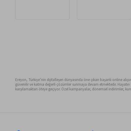
Ereyon, Türkiye’nin dijitalleşen dünyasında öne çıkan başarılı online alışveri
güvenilir ve katma değerli çözümler sunmaya devam etmektedir. Hayatın her 
karşılamaktan öteye geçiyor. Özel kampanyalar, dönemsel indirimler, kurum