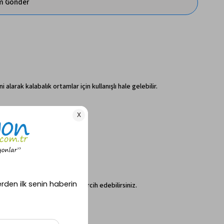
im Gönder
arak kalabalık ortamlar için kullanışlı hale gelebilir.
ras gibi açık alanlarda da tercih edebilirsiniz.
.