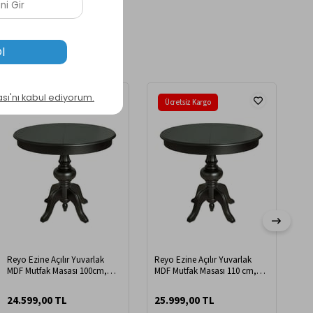
Ücretsiz Kargo
Ücretsiz Kargo
Reyo Ezine Açılır Yuvarlak
Reyo Ezine Açılır Yuvarlak
Rey
MDF Mutfak Masası 100cm,
MDF Mutfak Masası 110 cm,
Ka
Açılır Fonksiyonlu Masa, 4
Açılır Fonksiyonlu Masa, 4
90c
Kişilik Yemek Masası Siyah
Kişilik Yemek Masası Siyah
Mas
24.599,00 TL
25.999,00 TL
22
Açı