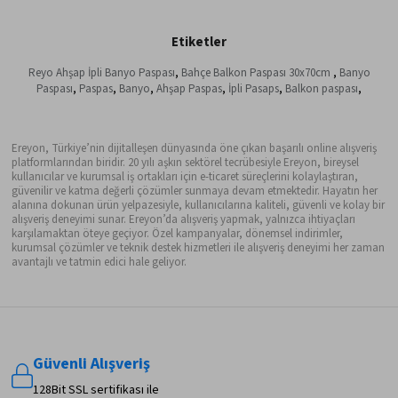
Etiketler
Reyo Ahşap İpli Banyo Paspası
,
Bahçe Balkon Paspası 30x70cm
,
Banyo
Paspası
,
Paspas
,
Banyo
,
Ahşap Paspas
,
İpli Pasaps
,
Balkon paspası
,
Ereyon, Türkiye’nin dijitalleşen dünyasında öne çıkan başarılı online alışveriş
platformlarından biridir. 20 yılı aşkın sektörel tecrübesiyle Ereyon, bireysel
kullanıcılar ve kurumsal iş ortakları için e-ticaret süreçlerini kolaylaştıran,
güvenilir ve katma değerli çözümler sunmaya devam etmektedir. Hayatın her
alanına dokunan ürün yelpazesiyle, kullanıcılarına kaliteli, güvenli ve kolay bir
alışveriş deneyimi sunar. Ereyon’da alışveriş yapmak, yalnızca ihtiyaçları
karşılamaktan öteye geçiyor. Özel kampanyalar, dönemsel indirimler,
kurumsal çözümler ve teknik destek hizmetleri ile alışveriş deneyimi her zaman
avantajlı ve tatmin edici hale geliyor.
Güvenli Alışveriş
128Bit SSL sertifikası ile