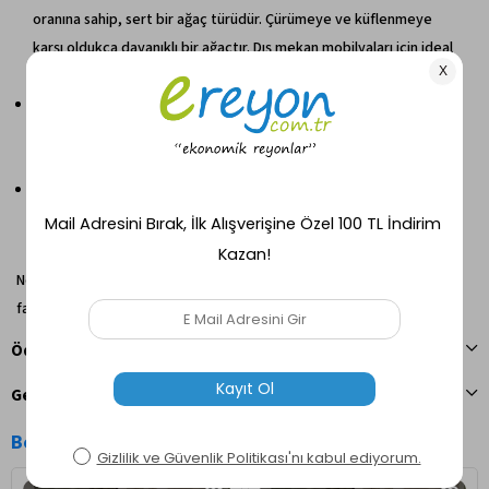
oranına sahip, sert bir ağaç türüdür. Çürümeye ve küflenmeye
karşı oldukça dayanıklı bir ağaçtır. Dış mekan mobilyaları için ideal
bir ağaç türü olan tek ağacı, tüm iklim şartlarına dayanıklıdır.
Suya dayanıklı yapısıyla bilinen Tik Ağacı dış ortam mobilyalarının
yanı sıra yat ve gemilerde de kullanılır ve deniz suyuna karşı da
dirençlidir.
İşlenmiş bir ağaç türü olan Tik (Teak) ahşabı leke tutmaz. Bu
nedenle de ahşabı temizlemek oldukça kolaydır. Bu ahşap türünü
ılık sabunlu bir su ile silmeniz yeterli olacaktır.
Not: Aydınlatma ve monitör ayarlarına bağlı olarak gerçek renkler
farklılık gösterebilir.
Ödeme Seçenekleri
Geri Bildirim Gönder
Benzer Ürünler