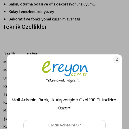
Salon, oturma odası ve ofis dekorasyonuna uyumlu
Kolay temizlenebilir yüzey
Dekoratif ve fonksiyonel kullanım avantajı
Teknik Özellikler
Özellik
Değer
Marka
GOLDFALEZ
Model
6098
Ürün Tipi
Yan Sehpa / C Sehpa
Renk
Traverten
Tasarım
Modern & Minimal
Kullanım Alanı
Salon, Oturma Odası, Ofis
Malzeme
MDF / Metal
Şekil
Yuvarlak
Kurulum
Demonte Gönderim