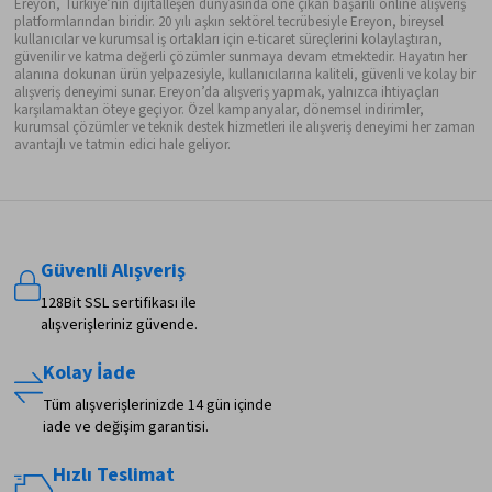
Ereyon, Türkiye’nin dijitalleşen dünyasında öne çıkan başarılı online alışveriş
platformlarından biridir. 20 yılı aşkın sektörel tecrübesiyle Ereyon, bireysel
kullanıcılar ve kurumsal iş ortakları için e-ticaret süreçlerini kolaylaştıran,
güvenilir ve katma değerli çözümler sunmaya devam etmektedir. Hayatın her
alanına dokunan ürün yelpazesiyle, kullanıcılarına kaliteli, güvenli ve kolay bir
alışveriş deneyimi sunar. Ereyon’da alışveriş yapmak, yalnızca ihtiyaçları
karşılamaktan öteye geçiyor. Özel kampanyalar, dönemsel indirimler,
kurumsal çözümler ve teknik destek hizmetleri ile alışveriş deneyimi her zaman
avantajlı ve tatmin edici hale geliyor.
Güvenli Alışveriş
128Bit SSL sertifikası ile
alışverişleriniz güvende.
Kolay İade
Tüm alışverişlerinizde 14 gün içinde
iade ve değişim garantisi.
Hızlı Teslimat