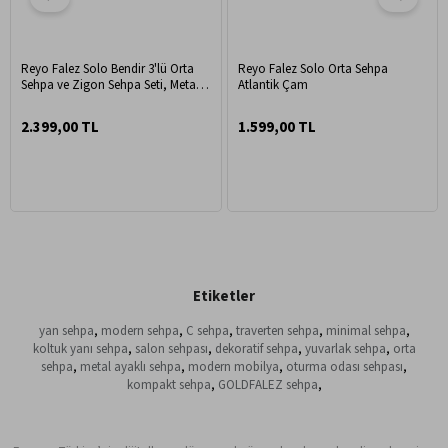
Reyo Falez Solo Bendir 3'lü Orta
Reyo Falez Solo Orta Sehpa
Sehpa ve Zigon Sehpa Seti, Metal
Atlantik Çam
Ayaklı Modern Salon ve Oturma
Odası Sehpası
2.399,00 TL
1.599,00 TL
Etiketler
yan sehpa
,
modern sehpa
,
C sehpa
,
traverten sehpa
,
minimal sehpa
,
koltuk yanı sehpa
,
salon sehpası
,
dekoratif sehpa
,
yuvarlak sehpa
,
orta
sehpa
,
metal ayaklı sehpa
,
modern mobilya
,
oturma odası sehpası
,
kompakt sehpa
,
GOLDFALEZ sehpa
,