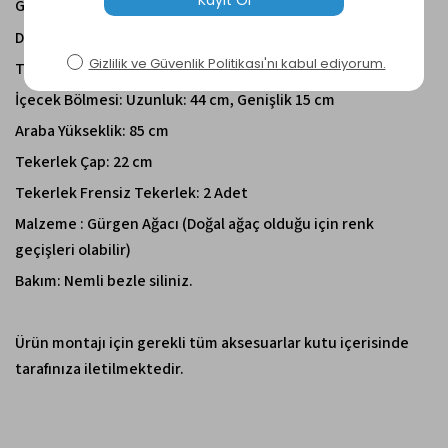
Genişlik: 48 cm
Derinlik: 75 cm (Tutma Kolu ile Birlikte)
Tepsi Derinlik: 60 cm, Genişlik: 44 cm
İçecek Bölmesi: Uzunluk: 44 cm, Genişlik 15 cm
Araba Yükseklik: 85 cm
Tekerlek Çap: 22 cm
Tekerlek Frensiz Tekerlek:
2 Adet
Malzeme :
Gürgen Ağacı
(
Doğal ağaç olduğu için renk
geçişleri olabilir)
Bakım:
Nemli bezle siliniz.
Ürün montajı için gerekli tüm aksesuarlar kutu içerisinde
tarafınıza iletilmektedir.