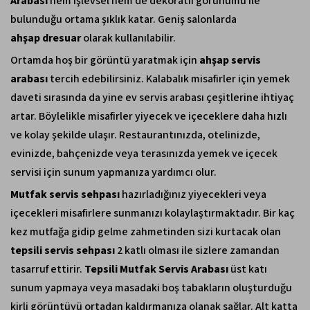
Arabası
hem işlevsel hem de dekoratif görünümü ile
bulunduğu ortama şıklık katar. Geniş salonlarda
ahşap
dresuar
olarak kullanılabilir.
Ortamda hoş bir görüntü yaratmak için
ahşap servis
arabası
tercih edebilirsiniz. Kalabalık misafirler için yemek
daveti sırasında da yine ev servis arabası çeşitlerine ihtiyaç
artar. Böylelikle misafirler yiyecek ve içeceklere daha hızlı
ve kolay şekilde ulaşır. Restaurantınızda, otelinizde,
evinizde, bahçenizde veya terasınızda yemek ve içecek
servisi için sunum yapmanıza yardımcı olur.
Mutfak servis sehpası
hazırladığınız yiyecekleri veya
içecekleri misafirlere sunmanızı kolaylaştırmaktadır. Bir kaç
kez mutfağa gidip gelme zahmetinden sizi kurtacak olan
tepsili servis sehpası
2 katlı olması ile sizlere zamandan
tasarruf ettirir.
Tepsili Mutfak Servis Arabası
üst katı
sunum yapmaya veya masadaki boş tabakların oluşturduğu
kirli görüntüyü ortadan kaldırmanıza olanak sağlar. Alt katta