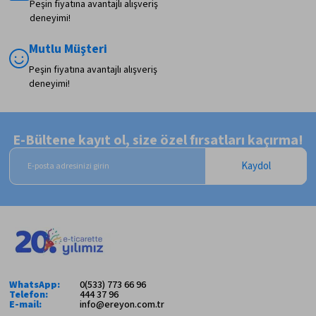
Peşin fiyatına avantajlı alışveriş
deneyimi!
Mutlu Müşteri
Peşin fiyatına avantajlı alışveriş
deneyimi!
E-Bültene kayıt ol, size özel fırsatları kaçırma!
Kaydol
WhatsApp:
0(533) 773 66 96
Telefon:
444 37 96
E-mail:
info@ereyon.com.tr