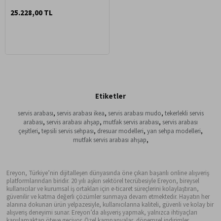
25.228,00 TL
Etiketler
servis arabası
,
servis arabası ikea
,
servis arabası mudo
,
tekerlekli servis
arabası
,
servis arabası ahşap
,
mutfak servis arabası
,
servis arabası
çeşitleri
,
tepsili servis sehpası
,
dresuar modelleri
,
yan sehpa modelleri
,
mutfak servis arabası ahşap
,
Ereyon, Türkiye’nin dijitalleşen dünyasında öne çıkan başarılı online alışveriş
platformlarından biridir. 20 yılı aşkın sektörel tecrübesiyle Ereyon, bireysel
kullanıcılar ve kurumsal iş ortakları için e-ticaret süreçlerini kolaylaştıran,
güvenilir ve katma değerli çözümler sunmaya devam etmektedir. Hayatın her
alanına dokunan ürün yelpazesiyle, kullanıcılarına kaliteli, güvenli ve kolay bir
alışveriş deneyimi sunar. Ereyon’da alışveriş yapmak, yalnızca ihtiyaçları
karşılamaktan öteye geçiyor. Özel kampanyalar, dönemsel indirimler,