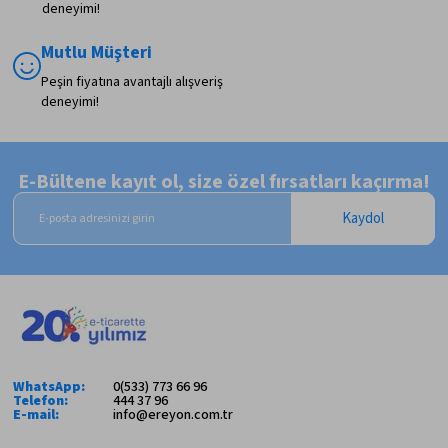
deneyimi!
Mutlu Müşteri
Peşin fiyatına avantajlı alışveriş
deneyimi!
E-Bültene kayıt ol, size özel fırsatları kaçırma!
Kaydol
WhatsApp:
0(533) 773 66 96
Telefon:
444 37 96
E-mail:
info@ereyon.com.tr