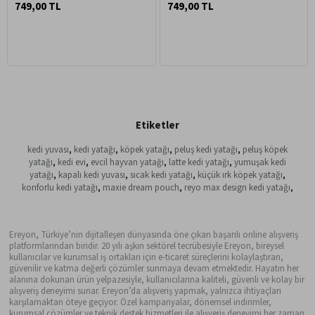
749,00 TL
749,00 TL
Pembe
Adaçayı Gri
Etiketler
kedi yuvası
,
kedi yatağı
,
köpek yatağı
,
peluş kedi yatağı
,
peluş köpek
yatağı
,
kedi evi
,
evcil hayvan yatağı
,
latte kedi yatağı
,
yumuşak kedi
yatağı
,
kapalı kedi yuvası
,
sıcak kedi yatağı
,
küçük ırk köpek yatağı
,
konforlu kedi yatağı
,
maxie dream pouch
,
reyo max design kedi yatağı
,
Ereyon, Türkiye’nin dijitalleşen dünyasında öne çıkan başarılı online alışveriş
platformlarından biridir. 20 yılı aşkın sektörel tecrübesiyle Ereyon, bireysel
kullanıcılar ve kurumsal iş ortakları için e-ticaret süreçlerini kolaylaştıran,
güvenilir ve katma değerli çözümler sunmaya devam etmektedir. Hayatın her
alanına dokunan ürün yelpazesiyle, kullanıcılarına kaliteli, güvenli ve kolay bir
alışveriş deneyimi sunar. Ereyon’da alışveriş yapmak, yalnızca ihtiyaçları
karşılamaktan öteye geçiyor. Özel kampanyalar, dönemsel indirimler,
kurumsal çözümler ve teknik destek hizmetleri ile alışveriş deneyimi her zaman