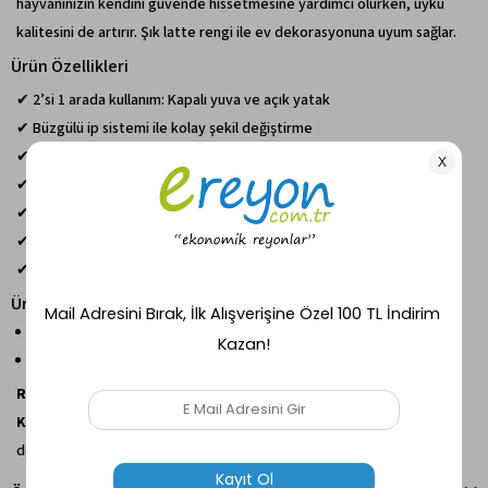
hayvanınızın kendini güvende hissetmesine yardımcı olurken, uyku
kalitesini de artırır. Şık latte rengi ile ev dekorasyonuna uyum sağlar.
Ürün Özellikleri
✔ 2’si 1 arada kullanım: Kapalı yuva ve açık yatak
✔ Büzgülü ip sistemi ile kolay şekil değiştirme
✔ Yumuşak ve konforlu peluş doku
✔ Güvenli ve korunaklı tasarım
✔ Kediler ve küçük ırk köpekler için uygun
✔ Stres azaltıcı, güven hissi veren yapı
✔ Şık ve dekoratif latte renk
Ürün Ölçüleri
Yükseklik: 45 cm
Genişlik: 55 cm
Reyo Max Design Maxie Dream Pouch Latte Kedi Yuvası ve
Köpek Yatağı
, konfor, güvenlik ve esnek kullanım sunarak evcil
dostunuzun gün boyu huzurlu bir şekilde dinlenmesini sağlar.