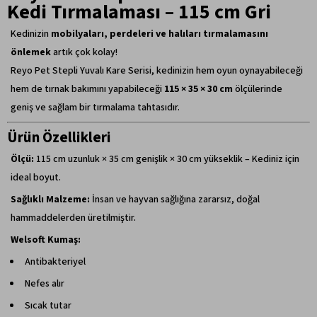
Kedi Tırmalaması – 115 cm Gri
Kedinizin
mobilyaları, perdeleri ve halıları tırmalamasını
önlemek
artık çok kolay!
Reyo Pet Stepli Yuvalı Kare Serisi, kedinizin hem oyun oynayabileceği
hem de tırnak bakımını yapabileceği
115 × 35 × 30 cm
ölçülerinde
geniş ve sağlam bir tırmalama tahtasıdır.
Ürün Özellikleri
Ölçü:
115 cm uzunluk × 35 cm genişlik × 30 cm yükseklik – Kediniz için
ideal boyut.
Sağlıklı Malzeme:
İnsan ve hayvan sağlığına zararsız, doğal
hammaddelerden üretilmiştir.
Welsoft Kumaş:
Antibakteriyel
Nefes alır
Sıcak tutar