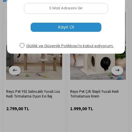
Benzer Ürünler
Ücretsiz Kargo
Ücretsiz Kargo
Reyo Pet Y01 Salıncaklı Yuvalı Lüx
Reyo Pet Çift Stepli Yuvalı Kedi
Kedi Tırmalama Oyun Evi Bej
Tırmalaması Krem
2.799,00 TL
1.999,00 TL