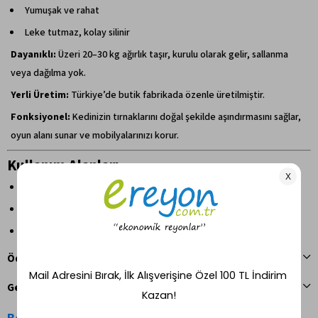
Yumuşak ve rahat
Leke tutmaz, kolay silinir
Dayanıklı:
Üzeri 20–30 kg ağırlık taşır, kurulu olarak gelir, sallanma
veya dağılma yok.
Yerli Üretim:
Türkiye’de butik fabrikada özenle üretilmiştir.
Fonksiyonel:
Kedinizin tırnaklarını doğal şekilde aşındırmasını sağlar,
oyun alanı sunar ve mobilyalarınızı korur.
Kullanım Alanları
Evcil kedilerin tırmalama ihtiyacını karşılar
Mobilya ve ev eşyalarını korur
Oyun ve dinlenme alanı sağlar
Ödeme Seçenekleri
Geri Bildirim Gönder