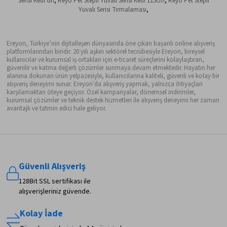
Serisi Kedi Gri
,
Reyo Pet Stepli Yuvalı Serisi Kedi 115cm
,
Reyo Pet Stepli
Yuvalı Serisi Tırmalaması
,
Ereyon, Türkiye’nin dijitalleşen dünyasında öne çıkan başarılı online alışveriş
platformlarından biridir. 20 yılı aşkın sektörel tecrübesiyle Ereyon, bireysel
kullanıcılar ve kurumsal iş ortakları için e-ticaret süreçlerini kolaylaştıran,
güvenilir ve katma değerli çözümler sunmaya devam etmektedir. Hayatın her
alanına dokunan ürün yelpazesiyle, kullanıcılarına kaliteli, güvenli ve kolay bir
alışveriş deneyimi sunar. Ereyon’da alışveriş yapmak, yalnızca ihtiyaçları
karşılamaktan öteye geçiyor. Özel kampanyalar, dönemsel indirimler,
kurumsal çözümler ve teknik destek hizmetleri ile alışveriş deneyimi her zaman
avantajlı ve tatmin edici hale geliyor.
Güvenli Alışveriş
128Bit SSL sertifikası ile
alışverişleriniz güvende.
Kolay İade