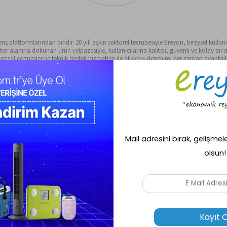
ş platformlarından biridir. 20 yılı aşkın sektörel tecrübesiyle Ereyon, bireysel kullanıc
alanına dokunan ürün yelpazesiyle, kullanıcılarına kaliteli, güvenli ve kolay bir al
sal çözümler ve teknik destek hizmetleri ile alışveriş deneyimi her zaman avantajlı 
Kredi Kartın
Hızlı Teslimat
Peşin fiyatına ava
 gün içinde
Seçili ürünlerde aynı gün kargo
deneyimi!
.
fırsatı!