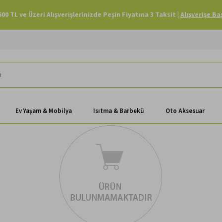
500 TL ve Üzeri Alışverişlerinizde Peşin Fiyatına 3 Taksit |
Alışverişe Ba
Ev Yaşam & Mobilya
Isıtma & Barbekü
Oto Aksesuar