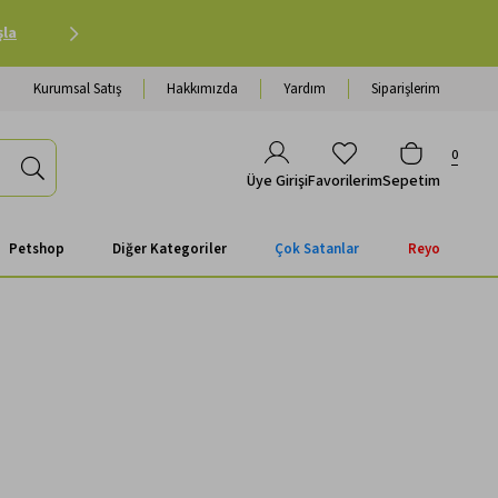
şla
Havale Ödemenizde Sepette Ekstra %3 İndirim |
Al
Kurumsal Satış
Hakkımızda
Yardım
Siparişlerim
0
Favorilerim
Sepetim
Üye Girişi
Petshop
Diğer Kategoriler
Çok Satanlar
Reyo