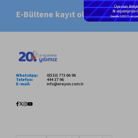
E-Bültene kayıt ol, size özel fır
WhatsApp:
0(533) 773 66 96
Telefon:
444 37 96
E-mail:
info@ereyon.com.tr