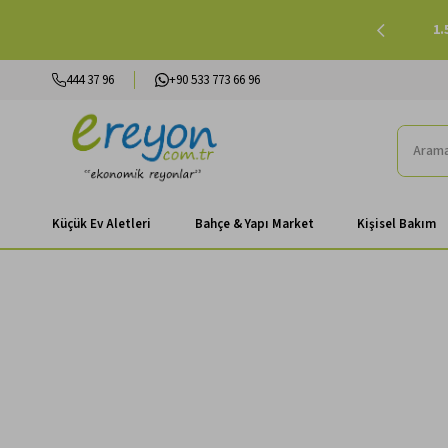
işinde 500 TL ve Üzeri Kargo Ücretsiz |
Alışverişe Başla
1.
444 37 96
+90 533 773 66 96
Küçük Ev Aletleri
Bahçe & Yapı Market
Kişisel Bakım