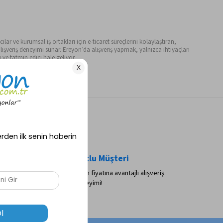
ılar ve kurumsal iş ortakları için e-ticaret süreçlerini kolaylaştıran,
ışveriş deneyimi sunar. Ereyon’da alışveriş yapmak, yalnızca ihtiyaçları
ve tatmin edici hale geliyor.
a Taksit
Mutlu Müşteri
ntajlı alışveriş
Peşin fiyatına avantajlı alışveriş
deneyimi!