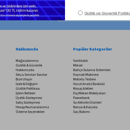
satları kaçırma!
Hakkımızda
Popüler Kategoriler
Mağazalarımız
Vantilatör
Gizlilik & Güvenlik
Mikser
Hakkımızda
Bahçe Sulama Sistemleri
Sıkça Sorulan Sorular
Kaynak Makinesi
Bize Ulaşın
Motorlu Testere
İade & Değişim
Vücut Analiz Baskülü
Gizlilik Politikası
Masaj Aletleri
İşlem Rehberi
Dış Mekan Mobilyaları
Üyelik Sözleşmesi
Powerbank
Satış Sözleşmesi
Su Aktivite Ürünleri
Hesap Numaralarımız
Ranza & Karyola
Ödeme Seçenekleri
Saç Bakımı