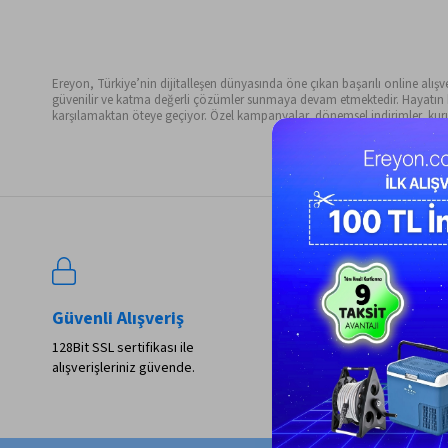
Ereyon, Türkiye’nin dijitalleşen dünyasında öne çıkan başarılı online alışveri
güvenilir ve katma değerli çözümler sunmaya devam etmektedir. Hayatın her 
karşılamaktan öteye geçiyor. Özel kampanyalar, dönemsel indirimler, kurum
Güvenli Alışveriş
Kolay İade
128Bit SSL sertifikası ile
Tüm alışverişlerinizde 14
alışverişleriniz güvende.
iade ve değişim garantisi