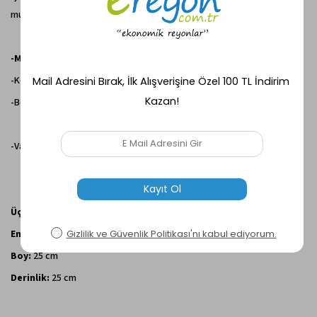
musluğu ile tarzınızı konuşturabilirsiniz.
-Masif Çam Ağacı
-Kompozit
-Boya
-Vana
Üçlü Musluk Ölçüleri:
En:
35 cm
Boy:
25 cm
Derinlik:
25 cm