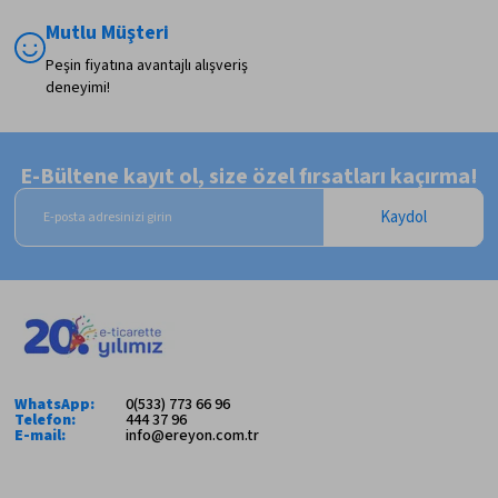
Mutlu Müşteri
Peşin fiyatına avantajlı alışveriş
deneyimi!
E-Bültene kayıt ol, size özel fırsatları kaçırma!
Kaydol
WhatsApp:
0(533) 773 66 96
Telefon:
444 37 96
E-mail:
info@ereyon.com.tr