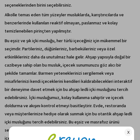
seçeneklerinden birini seçebilirsiniz.
Alkolle temas eden tüm yüzeyler musluklarda, karıştırıcılarda ve
benzerlerinde kullanılan reaktif olmayan, paslanmaz ve kolay
temizlenebilen pirinçten yapılmıştır.
Bu eşsiz ve şık içki musluğu, her türlü içeceğiniz için mükemmel bir
seçimdir. Partileriniz, düğünleriniz, barbeküleriniz veya özel
etkinlikleriniz daha da unutulmaz hale gelir. Ahşap yapısıyla doğal bir
cazibeye sahip olan bu musluk, içecek sunumunuzu göz alıcı bir
şekilde tamamlar. Barmen yeteneklerinizi sergilemek veya
misafirlerinizi kendi içeceklerini kendileri kaldırabilecekleri interaktif
bir deneyime davet etmek için bu ahşap ledli içki musluğunu tercih
edebilirsiniz. İçki musluğumuz, kolay kullanıma sahiptir ve içecek
doldurma ve akışını kontrol etmeyi basitleştirir. Evde, restoranda
veya müşterilerinize hediye olarak sunmak için bu otantik ahşap ledli
içki musluğunu tercih edebilirsiniz. Bu eşsiz ve masrafsız ürünü
sevdiklerinize armağan ederek onları mutlu edebilirsiniz. Artık
içeceklerinizi sıradan bir şekilde sunmak yerine, bu göz alıcı içki