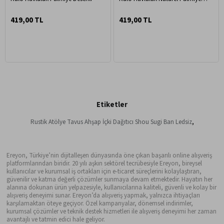
Desenli
419,00 TL
419,00 TL
Etiketler
Rustik Atölye Tavus Ahşap İçki Dağıtıcı Shou Sugi Ban Ledsiz
,
Ereyon, Türkiye’nin dijitalleşen dünyasında öne çıkan başarılı online alışveriş
platformlarından biridir. 20 yılı aşkın sektörel tecrübesiyle Ereyon, bireysel
kullanıcılar ve kurumsal iş ortakları için e-ticaret süreçlerini kolaylaştıran,
güvenilir ve katma değerli çözümler sunmaya devam etmektedir. Hayatın her
alanına dokunan ürün yelpazesiyle, kullanıcılarına kaliteli, güvenli ve kolay bir
alışveriş deneyimi sunar. Ereyon’da alışveriş yapmak, yalnızca ihtiyaçları
karşılamaktan öteye geçiyor. Özel kampanyalar, dönemsel indirimler,
kurumsal çözümler ve teknik destek hizmetleri ile alışveriş deneyimi her zaman
avantajlı ve tatmin edici hale geliyor.