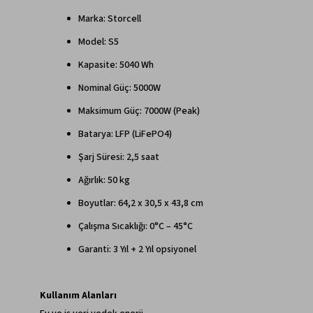
Marka: Storcell
Model: S5
Kapasite: 5040 Wh
Nominal Güç: 5000W
Maksimum Güç: 7000W (Peak)
Batarya: LFP (LiFePO4)
Şarj Süresi: 2,5 saat
Ağırlık: 50 kg
Boyutlar: 64,2 x 30,5 x 43,8 cm
Çalışma Sıcaklığı: 0°C – 45°C
Garanti: 3 Yıl + 2 Yıl opsiyonel
Kullanım Alanları