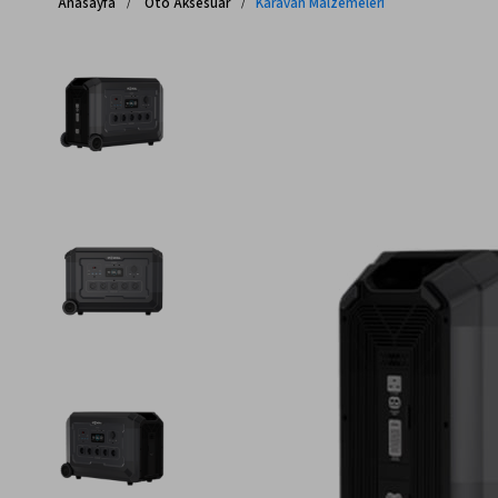
Anasayfa
Oto Aksesuar
Karavan Malzemeleri