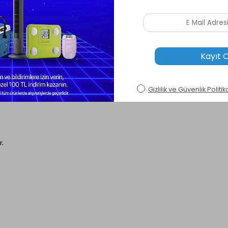
. Çevre dostu ve sürdürülebilir kullanım sunar.
süreli enerji ihtiyaçları için idealdir.
nar. %80 kapasite ile 3500 döngüye kadar dayanıklıdır.
r.