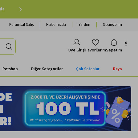
Petshop Alışverişinde 500 TL ve Üzeri Kargo Ücretsiz 
Kurumsal Satış
Hakkımızda
Yardım
Siparişlerim
0
Favorilerim
Sepetim
Üye Girişi
Petshop
Diğer Kategoriler
Çok Satanlar
Reyo