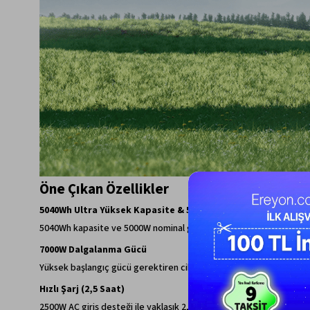
Öne Çıkan Özellikler
5040Wh Ultra Yüksek Kapasite & 5000W Güç
5040Wh kapasite ve 5000W nominal güç ile yüksek enerji tüketen ciha
7000W Dalgalanma Gücü
Yüksek başlangıç gücü gerektiren cihazlar için 7000W peak destek
Hızlı Şarj (2,5 Saat)
2500W AC giriş desteği ile yaklaşık 2,5 saat içinde tam şarj olur. Kesi