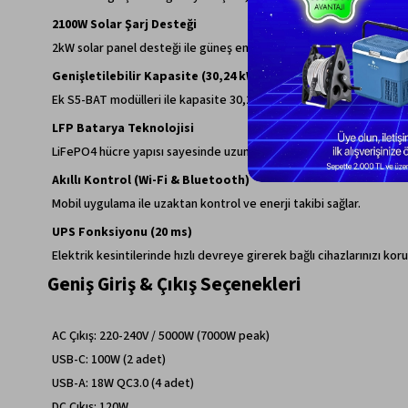
2100W Solar Şarj Desteği
2kW solar panel desteği ile güneş enerjisinden maksimum verim alır
Genişletilebilir Kapasite (30,24 kWh)
Ek S5-BAT modülleri ile kapasite 30,24 kWh’e kadar artırılabilir. Uzun 
LFP Batarya Teknolojisi
LiFePO4 hücre yapısı sayesinde uzun ömürlü ve güvenli kullanım su
Akıllı Kontrol (Wi-Fi & Bluetooth)
Mobil uygulama ile uzaktan kontrol ve enerji takibi sağlar.
UPS Fonksiyonu (20 ms)
Elektrik kesintilerinde hızlı devreye girerek bağlı cihazlarınızı koru
Geniş Giriş & Çıkış Seçenekleri
AC Çıkış: 220-240V / 5000W (7000W peak)
USB-C: 100W (2 adet)
USB-A: 18W QC3.0 (4 adet)
DC Çıkış: 120W