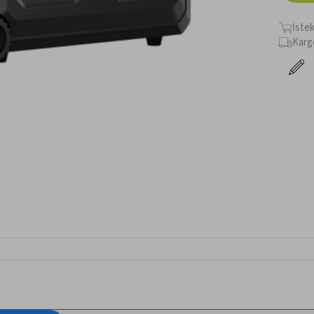
İste
Karg