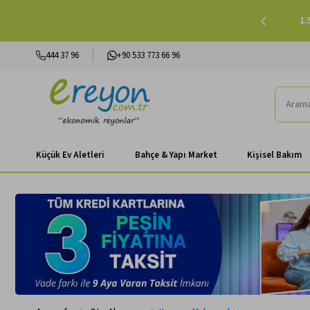
lışverişlerinizde Peşin Fiyatına 3 Taksit |
Alışverişe Başla
444 37 96
+90 533 773 66 96
Küçük Ev Aletleri
Bahçe & Yapı Market
Kişisel Bakım