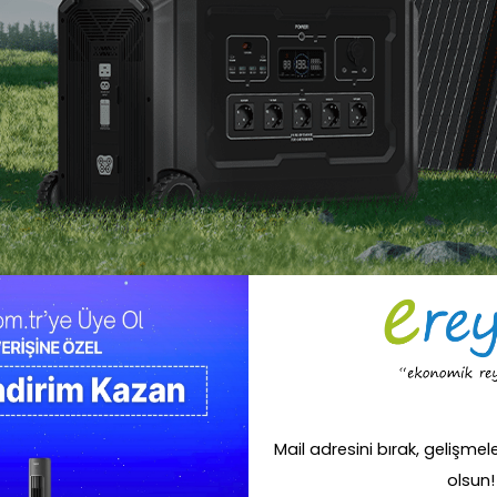
zları sorunsuz şekilde çalıştırır. Büyük ölçekli enerji ihtiyaçları için ideal
 sunar.
ntisiz kullanım için hızlı enerji geri kazanımı sağlar.