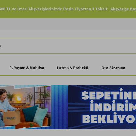
Havale Ödemenizde Sepette Ekstra %3 İndirim |
Alışverişe Başla
Ev Yaşam & Mobilya
Isıtma & Barbekü
Oto Aksesuar