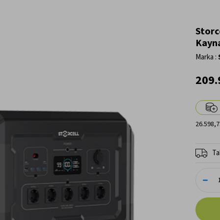
Storc
Kayn
Marka
:
209.
26.598,7
Ta