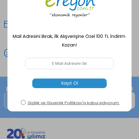
Seçili ürünlerde aynı gün kargo
fırsatı!
Kredi Kartına Taksit
Peşin fiyatına avantajlı alışveriş
deneyimi!
Mutlu Müşteri
Peşin fiyatına avantajlı alışveriş
deneyimi!
E-Bültene kayıt ol, size özel fırsatları kaçırma!
Kaydol