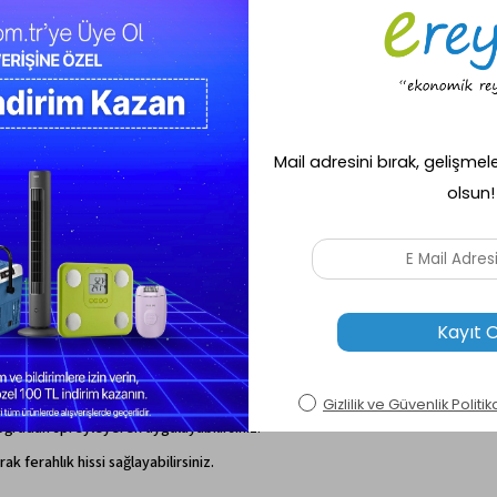
Ürün Özellikleri
Geri Bildirim Gönder
amascena gül çiçeklerinden, distilasyon yöntemiyle elde edilmiştir. Cildiniz
kılaşmasını destekler.
kazandırır ve canlı bir görünüm sağlar.
nmasının önüne geçmeye yardımcı olur.
e uykuya geçişi destekler.
oğrudan spreyleyerek uygulayabilirsiniz.
 ferahlık hissi sağlayabilirsiniz.