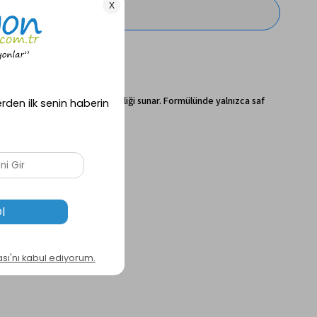
e doğallığı, tazeliği ve sadeliği sunar. Formülünde yalnızca saf