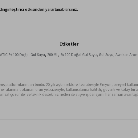
inginleştirici etkisinden yararlanabilirsiniz.
Etiketler
IC % 100 Doğal Gül Suyu
,
200 ML
,
% 100 Doğal Gül Suyu
,
Gül Suyu
,
Awaken Arom
ş platformlarından biridir. 20 yılı aşkın sektörel tecrübesiyle Ereyon, bireysel kullanıc
alanına dokunan ürün yelpazesiyle, kullanıcılarına kaliteli, güvenli ve kolay bir al
sal çözümler ve teknik destek hizmetleri ile alışveriş deneyimi her zaman avantajlı 