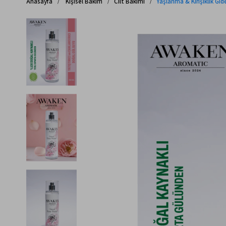
Anasayfa
Kişisel Bakım
Cilt Bakımı
Yaşlanma & Kırışıklık Gide