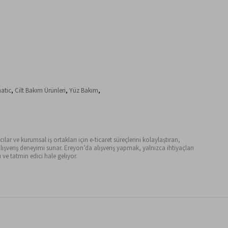
atic
,
Cilt Bakım Ürünleri
,
Yüz Bakım
,
ılar ve kurumsal iş ortakları için e-ticaret süreçlerini kolaylaştıran,
ışveriş deneyimi sunar. Ereyon’da alışveriş yapmak, yalnızca ihtiyaçları
ve tatmin edici hale geliyor.