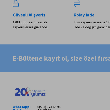
Güvenli Alışveriş
Kolay İade
128Bit SSL sertifikası ile
Tüm alışverişlerinizde 14
alışverişleriniz güvende.
iade ve değişim garantisi
E-Bültene kayıt ol, size özel fır
WhatsApp:
0(533) 773 66 96