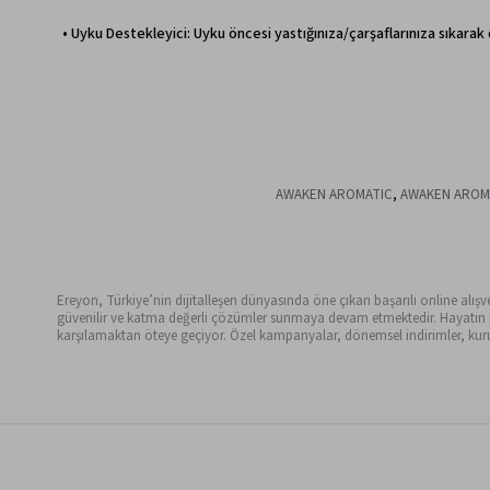
• Uyku Destekleyici: Uyku öncesi yastığınıza/çarşaflarınıza sıkarak d
AWAKEN AROMATIC
,
AWAKEN AROMAT
Ereyon, Türkiye’nin dijitalleşen dünyasında öne çıkan başarılı online alışveri
güvenilir ve katma değerli çözümler sunmaya devam etmektedir. Hayatın her 
karşılamaktan öteye geçiyor. Özel kampanyalar, dönemsel indirimler, kurum