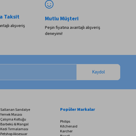
a Taksit
Mutlu Müşteri
ntajlı alışveriş
Peşin fiyatına avantajlı alışveriş
deneyimi!
Kaydol
Popüler Markalar
Sallanan Sandalye
Yemek Masası
Çalışma Koltuğu
Philips
Barbekü & Mangal
Kitchenaid
Kedi Tırmalaması
Karcher
Petshop Aksesuar