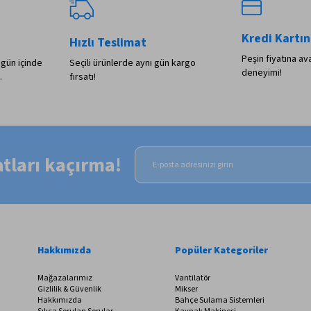
Kredi Kartın
Hızlı Teslimat
Peşin fiyatına ava
 gün içinde
Seçili ürünlerde aynı gün kargo
deneyimi!
.
fırsatı!
satları kaçırma!
Hakkımızda
Popüler Kategoriler
Mağazalarımız
Vantilatör
Gizlilik & Güvenlik
Mikser
Hakkımızda
Bahçe Sulama Sistemleri