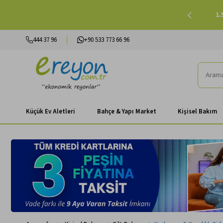
lışverişlerinizde Peşin Fiyatına 3 Taksit |
Alışverişe Başla
444 37 96
+90 533 773 66 96
Küçük Ev Aletleri
Bahçe & Yapı Market
Kişisel Bakım