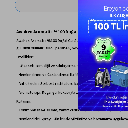
Awaken Aromatic %100 Doğal Gül Suyu, 200 Ml
Awaken Aromatic %100 Doğal Gül Suyu, Isparta’nın mis kokulu Rosa D
gül suyu bulunur; alkol, paraben, boya içermez.
Özellikleri:
• Gözenek Temizliği ve Sıkılaştırma: Cildi arındırır, gözeneklerin sı
• Nemlendirme ve Canlandırma: Hafif yapısıyla cildi ferahlatır, nem 
• Antioksidan: Serbest radikallere karşı koruma sağlar, cilt yaşla
• Aromaterapi: Doğal gül kokusuyla zihinsel rahatlama, gevşeme v
Kullanım:
• Tonik: Sabah ve akşam, temiz cildinize pamuk yardımıyla veya d
• Nemlendirici Sprey: Gün içinde yüzünüze ve boynunuza uygulayarak