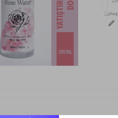
İ
Karg