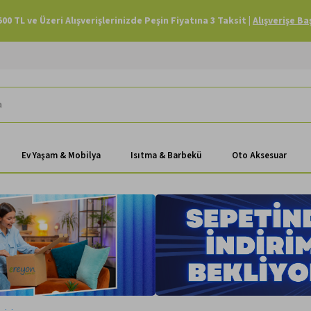
Havale Ödemenizde Sepette Ekstra %3 İndirim |
Alışverişe Başla
Ev Yaşam & Mobilya
Isıtma & Barbekü
Oto Aksesuar