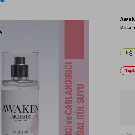
rici
Awake
Marka
:
Topta