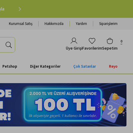
Petshop Alışverişinde 500 TL ve Üzeri Kargo Ücretsiz 
Kurumsal Satış
Hakkımızda
Yardım
Siparişlerim
0
Favorilerim
Sepetim
Üye Girişi
Petshop
Diğer Kategoriler
Çok Satanlar
Reyo