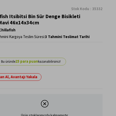
Stok Kodu
35332
fish Itsibitsi Bin Sür Denge Bisikleti
Mavi 46x14x34cm
Chillafish
hmini Kargoya Teslim Süresi
:
3 Tahmini Teslimat Tarihi
25
n Al, Avantajı Yakala
Ürün stoklarımızda kalmamıştır.