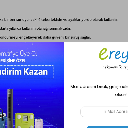
ka bir bin-sür oyuncak! 4 tekerleklidir ve ayaklar yerde olarak kullanılır.
larla yıllarca kullanım olanağı sunmaktadır.
la döndürmeyi engelleyerek daha güvenli bir sürüş sağlar.
eyimi
Chillafish Itsibitsi Denge Bisikleti, onların dünyasını keşfetmeleri ve dengel
dengeli bir şekilde sürmeyi öğrenmelerine yardımcı olan bir denge bisikletidi
rini geliştirirken eğlenebilirler.
debileceği hafif bir tasarıma sahiptir. Bu, çocukların özgürlüğünü artırırken g