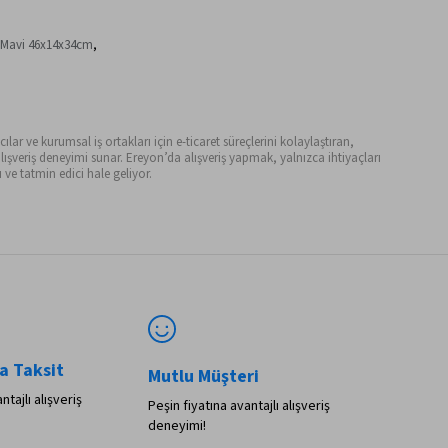
arı/Mavi 46x14x34cm
,
ılar ve kurumsal iş ortakları için e-ticaret süreçlerini kolaylaştıran,
ışveriş deneyimi sunar. Ereyon’da alışveriş yapmak, yalnızca ihtiyaçları
ve tatmin edici hale geliyor.
a Taksit
Mutlu Müşteri
ntajlı alışveriş
Peşin fiyatına avantajlı alışveriş
deneyimi!