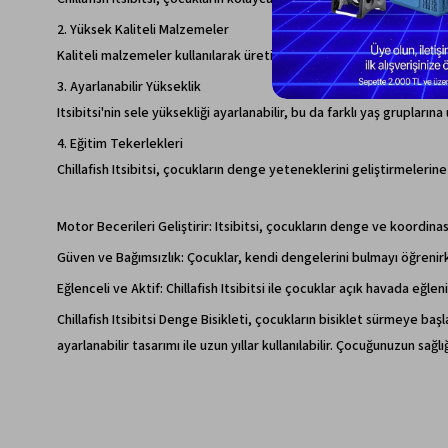
2. Yüksek Kaliteli Malzemeler
Kaliteli malzemeler kullanılarak üretilen Chillafish Itsibitsi, dayan
3. Ayarlanabilir Yükseklik
Itsibitsi'nin sele yüksekliği ayarlanabilir, bu da farklı yaş gruplar
4. Eğitim Tekerlekleri
Chillafish Itsibitsi, çocukların denge yeteneklerini geliştirmelerin
Motor Becerileri Geliştirir: Itsibitsi, çocukların denge ve koordina
Güven ve Bağımsızlık: Çocuklar, kendi dengelerini bulmayı öğrenirk
Eğlenceli ve Aktif: Chillafish Itsibitsi ile çocuklar açık havada eğlen
Chillafish Itsibitsi Denge Bisikleti, çocukların bisiklet sürmeye 
ayarlanabilir tasarımı ile uzun yıllar kullanılabilir. Çocuğunuzun sa