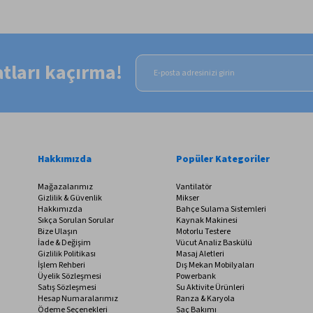
satları kaçırma!
Hakkımızda
Popüler Kategoriler
Mağazalarımız
Vantilatör
Gizlilik & Güvenlik
Mikser
Hakkımızda
Bahçe Sulama Sistemleri
Sıkça Sorulan Sorular
Kaynak Makinesi
Bize Ulaşın
Motorlu Testere
İade & Değişim
Vücut Analiz Baskülü
Gizlilik Politikası
Masaj Aletleri
İşlem Rehberi
Dış Mekan Mobilyaları
Üyelik Sözleşmesi
Powerbank
Satış Sözleşmesi
Su Aktivite Ürünleri
Hesap Numaralarımız
Ranza & Karyola
Ödeme Seçenekleri
Saç Bakımı