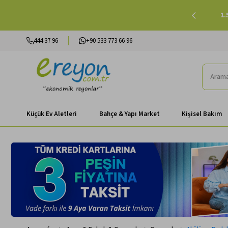
lışverişlerinizde Peşin Fiyatına 3 Taksit |
Alışverişe Başla
444 37 96
+90 533 773 66 96
Küçük Ev Aletleri
Bahçe & Yapı Market
Kişisel Bakım