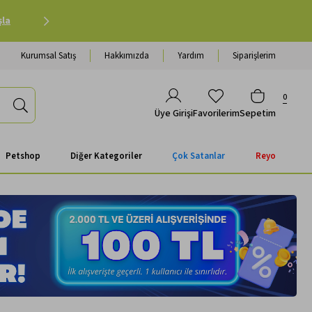
Petshop Alışverişinde 500 TL ve Üzeri Kargo Ücretsiz 
Kurumsal Satış
Hakkımızda
Yardım
Siparişlerim
0
Favorilerim
Sepetim
Üye Girişi
Petshop
Diğer Kategoriler
Çok Satanlar
Reyo