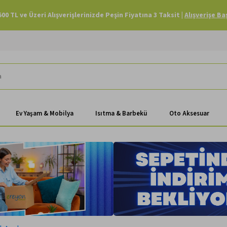
Havale Ödemenizde Sepette Ekstra %3 İndirim |
Alışverişe Başla
Ev Yaşam & Mobilya
Isıtma & Barbekü
Oto Aksesuar