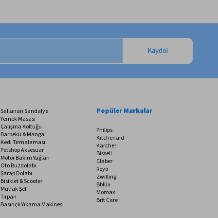
Kaydol
Popüler Markalar
Sallanan Sandalye
Yemek Masası
Çalışma Koltuğu
Philips
Barbekü & Mangal
Kitchenaid
Kedi Tırmalaması
Karcher
Petshop Aksesuar
Bissell
Motor Bakım Yağları
Claber
Oto Buzdolabı
Reyo
Şarap Dolabı
Zwilling
Bisiklet & Scooter
Bblüv
Mutfak Şefi
Momax
Tırpan
Brit Care
Basınçlı Yıkama Makinesi