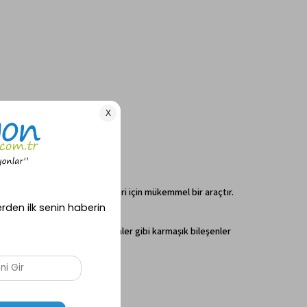
i bir şekilde sürmeyi öğrenmeleri için mükemmel bir araçtır.
r. Bu tasarım, pedallar ve frenler gibi karmaşık bileşenler
üvende hissetmelerini sağlar.