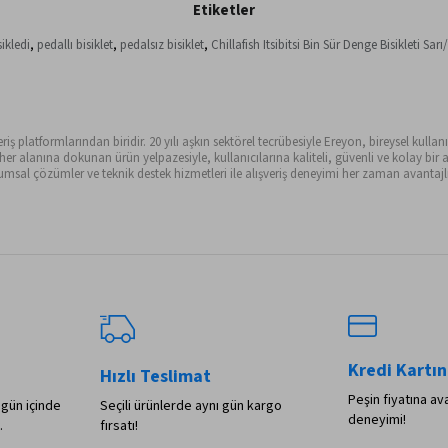
Etiketler
ikledi
,
pedallı bisiklet
,
pedalsız bisiklet
,
Chillafish Itsibitsi Bin Sür Denge Bisikleti S
ş platformlarından biridir. 20 yılı aşkın sektörel tecrübesiyle Ereyon, bireysel kullanıc
alanına dokunan ürün yelpazesiyle, kullanıcılarına kaliteli, güvenli ve kolay bir al
sal çözümler ve teknik destek hizmetleri ile alışveriş deneyimi her zaman avantajlı 
Kredi Kartın
Hızlı Teslimat
Peşin fiyatına ava
 gün içinde
Seçili ürünlerde aynı gün kargo
deneyimi!
.
fırsatı!