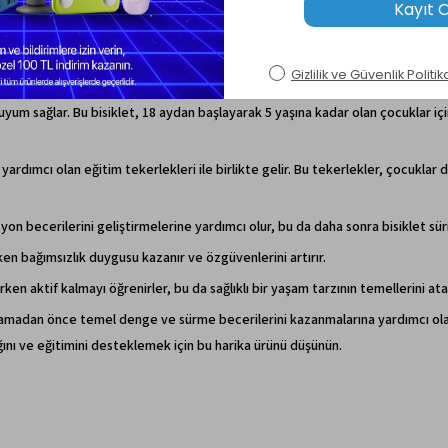
ıklılık ve uzun ömür sunar. Bu sayede bir kardeşten diğerine kolayca geçebilir.
ına uyum sağlar. Bu bisiklet, 18 aydan başlayarak 5 yaşına kadar olan çocuklar i
e yardımcı olan eğitim tekerlekleri ile birlikte gelir. Bu tekerlekler, çocuklar
syon becerilerini geliştirmelerine yardımcı olur, bu da daha sonra bisiklet sü
en bağımsızlık duygusu kazanır ve özgüvenlerini artırır.
irken aktif kalmayı öğrenirler, bu da sağlıklı bir yaşam tarzının temellerini ata
başlamadan önce temel denge ve sürme becerilerini kazanmalarına yardımcı olan
ğlığını ve eğitimini desteklemek için bu harika ürünü düşünün.