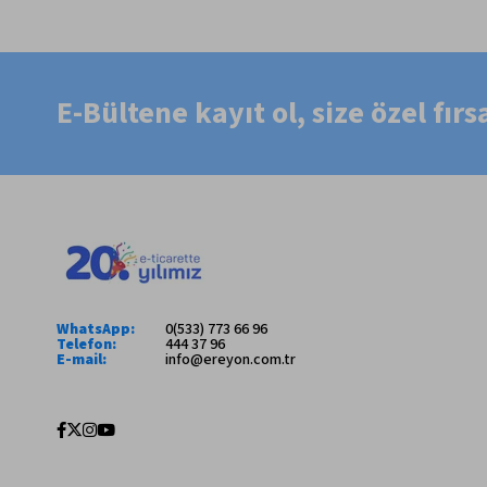
E-Bültene kayıt ol, size özel fır
WhatsApp:
0(533) 773 66 96
Telefon:
444 37 96
E-mail:
info@ereyon.com.tr