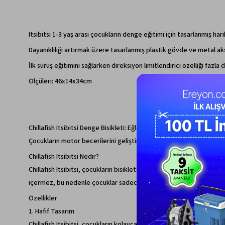
Itsibitsi 1-3 yaş arası çocukların denge eğitimi için tasarlanmış hari
Dayanıklılığı artırmak üzere tasarlanmış plastik gövde ve metal aks
İlk sürüş eğitimini sağlarken direksiyon limitlendirici özelliği faz
Ölçüleri: 46x14x34cm
Chillafish Itsibitsi Denge Bisikleti: Eğlenceli ve Öğretici Sürüş Den
Çocukların motor becerilerini geliştirirken eğlenmelerini sağlayan 
Chillafish Itsibitsi Nedir?
Chillafish Itsibitsi, çocukların bisiklete binmeye başlamadan önce 
içermez, bu nedenle çocuklar sadece denge ve yönlendirme becerile
Özellikler
1. Hafif Tasarım
Chillafish Itsibitsi, çocukların kolayca taşıyabileceği ve kontrol e