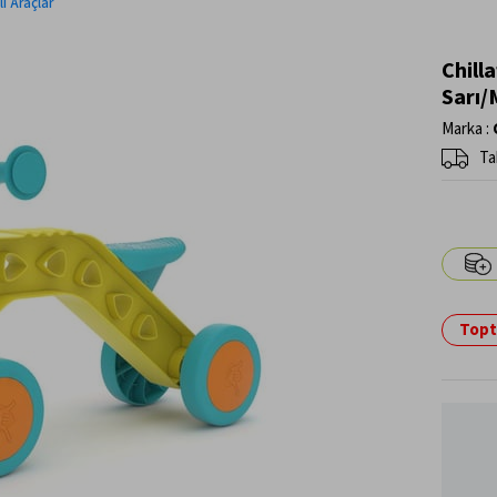
ı Araçlar
Chilla
Sarı/
Marka
:
Ta
Topta