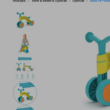
Anasayfa
Anne & Bebek & Oyuncak
Oyuncak
Akülü ve Pedall