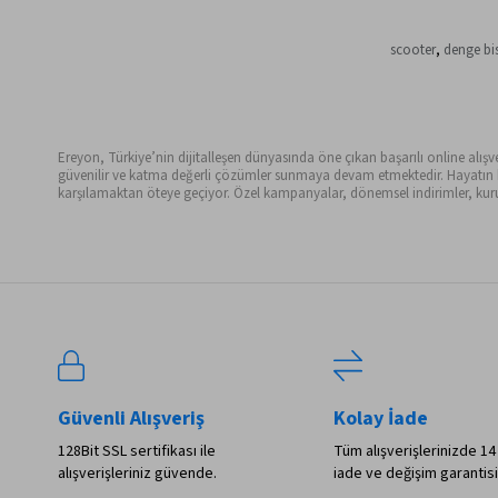
scooter
,
denge bis
Ereyon, Türkiye’nin dijitalleşen dünyasında öne çıkan başarılı online alışveri
güvenilir ve katma değerli çözümler sunmaya devam etmektedir. Hayatın her 
karşılamaktan öteye geçiyor. Özel kampanyalar, dönemsel indirimler, kurum
Güvenli Alışveriş
Kolay İade
128Bit SSL sertifikası ile
Tüm alışverişlerinizde 14
alışverişleriniz güvende.
iade ve değişim garantisi