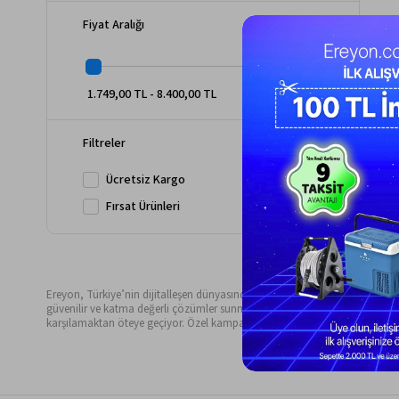
Çit Kesme Makineleri
Fiyat Aralığı
Yaprak Toplama / Üfleme Makineleri
Çim Havalandırma Makineleri
Bahçe Sulama Sistemleri
1.749,00 TL - 8.400,00 TL
Filtreler
Ücretsiz Kargo
Fırsat Ürünleri
Ereyon, Türkiye’nin dijitalleşen dünyasında öne çıkan başarılı online alışveri
güvenilir ve katma değerli çözümler sunmaya devam etmektedir. Hayatın her 
karşılamaktan öteye geçiyor. Özel kampanyalar, dönemsel indirimler, kurum