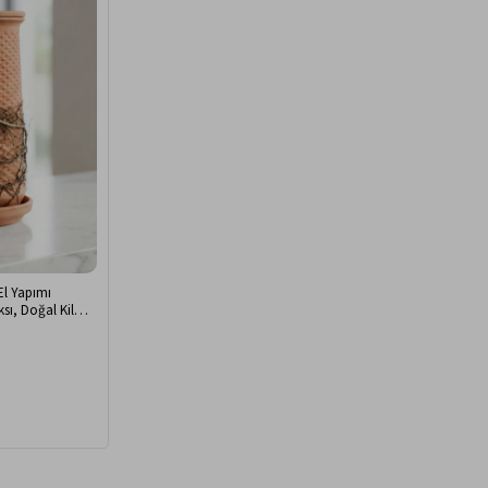
El Yapımı
sı, Doğal Kil