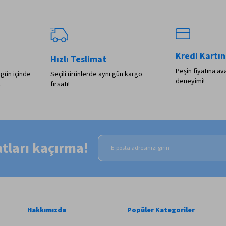
Kredi Kartın
Hızlı Teslimat
Peşin fiyatına ava
 gün içinde
Seçili ürünlerde aynı gün kargo
deneyimi!
.
fırsatı!
satları kaçırma!
Hakkımızda
Popüler Kategoriler