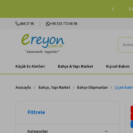
işinde 500 TL ve Üzeri Kargo Ücretsiz |
Alışverişe Başla
1.
444 37 96
+90 533 773 66 96
Küçük Ev Aletleri
Bahçe & Yapı Market
Kişisel Bakım
Anasayfa
Bahçe, Yapı Market
Bahçe Ekipmanları
Çiçek Bakım
Kategoriler