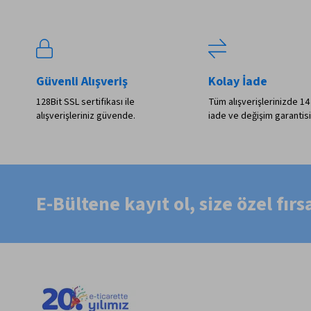
Güvenli Alışveriş
Kolay İade
128Bit SSL sertifikası ile
Tüm alışverişlerinizde 14
alışverişleriniz güvende.
iade ve değişim garantisi
E-Bültene kayıt ol, size özel fır