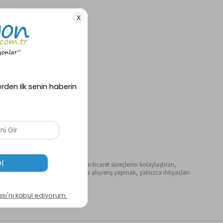
ılar ve kurumsal iş ortakları için e-ticaret süreçlerini kolaylaştıran,
ışveriş deneyimi sunar. Ereyon’da alışveriş yapmak, yalnızca ihtiyaçları
ve tatmin edici hale geliyor.