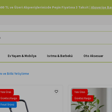
500 TL ve Üzeri Alışverişlerinizde Peşin Fiyatına 3 Taksit |
Alışverişe Ba
Ev Yaşam & Mobilya
Isıtma & Barbekü
Oto Aksesuar
ı ve Bitki Yetiştirme
Yeni Ürün
Yeni Ürün
Ücretsiz Kargo
Ücretsiz Kargo
Fırsat Ürünü