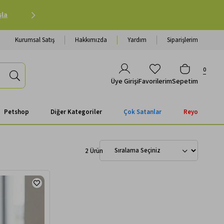
şla
Havale Ödemenizde Sepette Ekstra %3 İndirim |
Al
Kurumsal Satış
Hakkımızda
Yardım
Siparişlerim
0
Favorilerim
Sepetim
Üye Girişi
Petshop
Diğer Kategoriler
Çok Satanlar
Reyo
2 Ürün