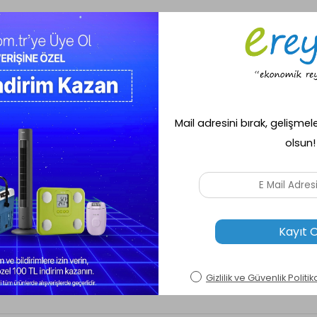
ş platformlarından biridir. 20 yılı aşkın sektörel tecrübesiyle Ereyon, bireysel kullanıc
alanına dokunan ürün yelpazesiyle, kullanıcılarına kaliteli, güvenli ve kolay bir al
sal çözümler ve teknik destek hizmetleri ile alışveriş deneyimi her zaman avantajlı 