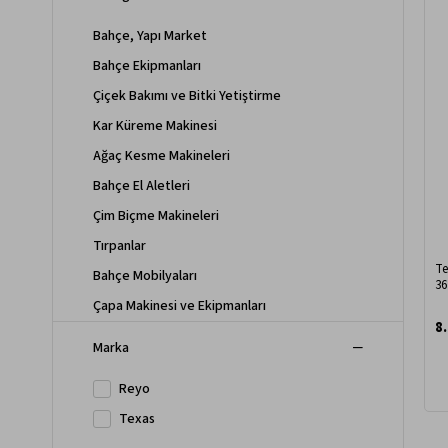
Bahçe, Yapı Market
Bahçe Ekipmanları
Çiçek Bakımı ve Bitki Yetiştirme
Kar Küreme Makinesi
Ağaç Kesme Makineleri
Bahçe El Aletleri
Çim Biçme Makineleri
Tırpanlar
Te
Bahçe Mobilyaları
36
Çapa Makinesi ve Ekipmanları
8
Hayvancılık Makineleri
Marka
Haşere Kovucu
Reyo
Hırdavat Ve Bahçe Ürünleri
Texas
Bahçe Aksesuarları