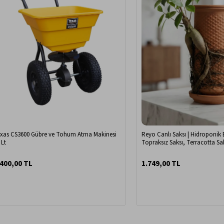
xas CS3600 Gübre ve Tohum Atma Makinesi
Reyo Canlı Saksı | Hidroponik 
 Lt
Topraksız Saksı, Terracotta Sak
Saksı
.400,00 TL
1.749,00 TL