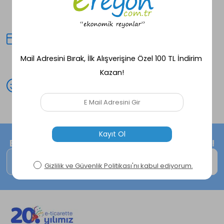
Seçili ürünlerde aynı gün kargo
fırsatı!
Kredi Kartına Taksit
Peşin fiyatına avantajlı alışveriş
deneyimi!
Mutlu Müşteri
Peşin fiyatına avantajlı alışveriş
deneyimi!
E-Bültene kayıt ol, size özel fırsatları kaçırma!
Kaydol