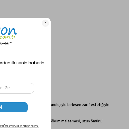
arım şömine soba, modern teknolojiyle birleşen zarif estetiğiyle
ıklığından ödün vermez. Dayanıklı döküm malzemesi, uzun ömürlü