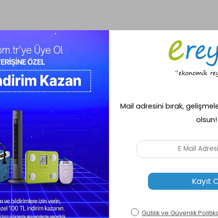
 Şömine Soba
 sıcak ve şık bir atmosfer yaratmak için mükemmel bir tercihtir. Bu özel tas
bir atmosfer sunar. Çift kapaklı fırını sayesinde odanızı sıcacık tutarken, ş
a her mekâna uyum sağlar.