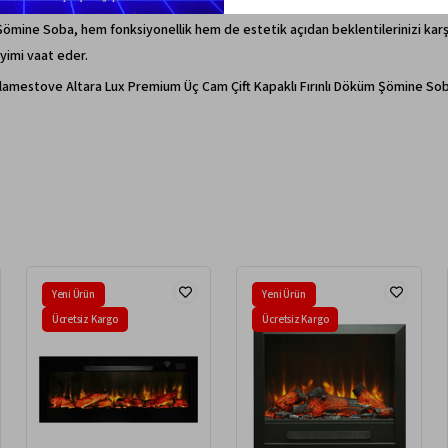
ömine Soba, hem fonksiyonellik hem de estetik açıdan beklentilerinizi karşıl
eyimi vaat eder.
 Flamestove Altara Lux Premium Üç Cam Çift Kapaklı Fırınlı Döküm Şömine Soba
Yeni Ürün
Yeni Ürün
Ücretsiz Kargo
Ücretsiz Kargo