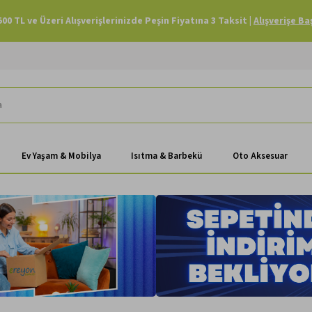
Havale Ödemenizde Sepette Ekstra %3 İndirim |
Alışverişe Başla
Ev Yaşam & Mobilya
Isıtma & Barbekü
Oto Aksesuar