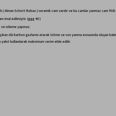
ı ( Alman Schott Robax ) seramik cam vardır ve bu camlar yanmaz cam fitili k
imal edilmiştir. (ggg 40 )
 ve isileme yapmaz.
ıkan ölü karbon gazlarını atarak tütme ve son yanma esnasında oluşan kalınt
 yakıt kullanılarak maksimum verim elde edilir.