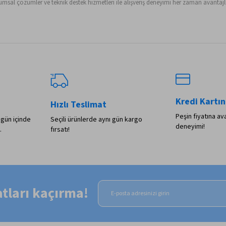
sal çözümler ve teknik destek hizmetleri ile alışveriş deneyimi her zaman avantajlı 
Kredi Kartın
Hızlı Teslimat
Peşin fiyatına ava
 gün içinde
Seçili ürünlerde aynı gün kargo
deneyimi!
.
fırsatı!
satları kaçırma!