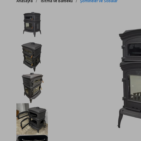
Anasayfa
Isıtma ve Barbekü
Şömineler ve Sobalar