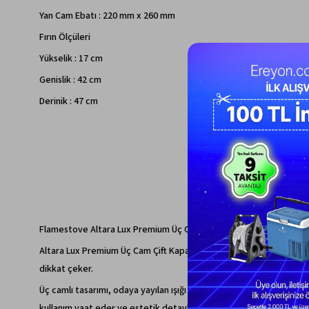
Yan Cam Ebatı : 220 mm x 260 mm
Fırın Ölçüleri
Yükselik : 17 cm
Genislik : 42 cm
Derinik : 47 cm
Flamestove Altara Lux Premium Üç Cam Çift Kapaklı Fırınlı Döküm
Altara Lux Premium Üç Cam Çift Kapaklı Fırınlı Döküm Şömine Soba,
dikkat çeker.
Üç camlı tasarımı, odaya yayılan ışığı artırarak sıcak ve davetkâr 
kullanım vaat eder ve estetik detaylarla süslenmiş şık tasarımıyl