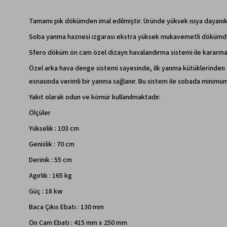
Tamamı pik dökümden imal edilmiştir. Üründe yüksek ısıya dayanıkl
Soba yanma haznesi ızgarası ekstra yüksek mukavemetli dökümden 
Sfero döküm ön cam özel dizayn havalandırma sistemi ile kararma
Özel arka hava denge sistemi sayesinde, ilk yanma kütüklerinden ç
esnasında verimli bir yanma sağlanır. Bu sistem ile sobada minimum
Yakıt olarak odun ve kömür kullanılmaktadır.
Ölçüler
Yükselik : 103 cm
Genislik : 70 cm
Derinik : 55 cm
Agırlık : 165 kg
Güç : 18 kw
Baca Çıkıs Ebatı : 130 mm
Ön Cam Ebatı : 415 mm x 250 mm