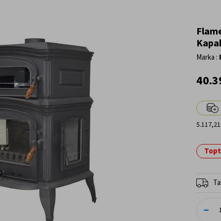
Flame
Kapak
Marka
:
40.3
5.117,21
Topta
Ta