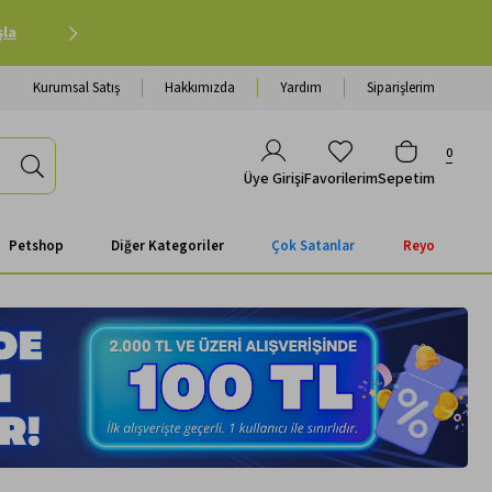
Petshop Alışverişinde 500 TL ve Üzeri Kargo Ücretsiz 
Kurumsal Satış
Hakkımızda
Yardım
Siparişlerim
0
Favorilerim
Sepetim
Üye Girişi
Petshop
Diğer Kategoriler
Çok Satanlar
Reyo