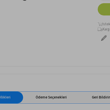
İste
Karg
likleri
Ödeme Seçenekleri
Geri Bildir