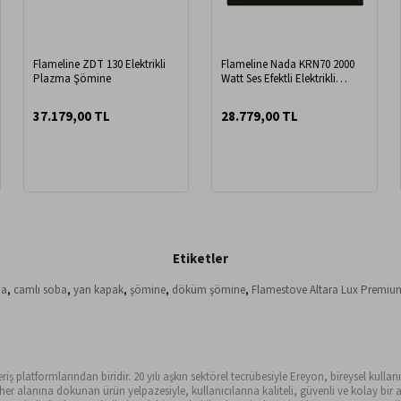
Flameline ZDT 130 Elektrikli
Flameline Nada KRN70 2000
Plazma Şömine
Watt Ses Efektli Elektrikli
Şömine
37.179,00 TL
28.779,00 TL
Etiketler
ba
,
camlı soba
,
yan kapak
,
şömine
,
döküm şömine
,
Flamestove Altara Lux Premiu
ş platformlarından biridir. 20 yılı aşkın sektörel tecrübesiyle Ereyon, bireysel kullanıc
alanına dokunan ürün yelpazesiyle, kullanıcılarına kaliteli, güvenli ve kolay bir al