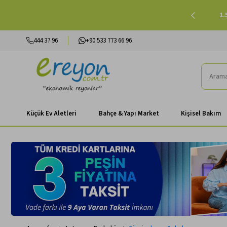
lışverişlerinizde Peşin Fiyatına 3 Taksit |
Alışverişe Başla
444 37 96
+90 533 773 66 96
Küçük Ev Aletleri
Bahçe & Yapı Market
Kişisel Bakım