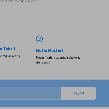
ve tatmin edici hale geliyor.
a Taksit
Mutlu Müşteri
ntajlı alışveriş
Peşin fiyatına avantajlı alışveriş
deneyimi!
Kaydol