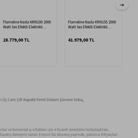
Flameline Nada KRN100 2000
Flameline Nada KRN155 2000
Fl
Watt Ses Efektli Elektrikli
Watt Ses Efektli Elektrikli
Wat
Şömine
Şömine
Şö
28.779,00 TL
41.979,00 TL
45
m Üç Cam Çift Kapaklı Fırınlı Döküm Şömine Soba
,
ılar ve kurumsal iş ortakları için e-ticaret süreçlerini kolaylaştıran,
ışveriş deneyimi sunar. Ereyon’da alışveriş yapmak, yalnızca ihtiyaçları