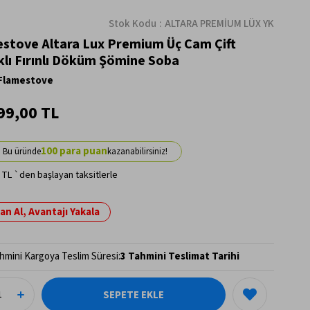
Stok Kodu
ALTARA PREMİUM LÜX YK
stove Altara Lux Premium Üç Cam Çift
lı Fırınlı Döküm Şömine Soba
Flamestove
99,00 TL
100
 TL
`den başlayan taksitlerle
n Al, Avantajı Yakala
hmini Kargoya Teslim Süresi
:
3 Tahmini Teslimat Tarihi