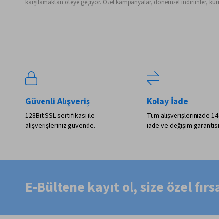
karşılamaktan öteye geçiyor. Özel kampanyalar, dönemsel indirimler, kurum
Güvenli Alışveriş
Kolay İade
128Bit SSL sertifikası ile
Tüm alışverişlerinizde 14
alışverişleriniz güvende.
iade ve değişim garantisi
E-Bültene kayıt ol, size özel fır