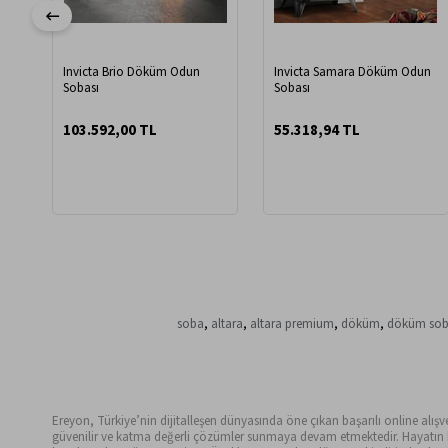
Invicta Brio Döküm Odun
Invicta Samara Döküm Odun
Sobası
Sobası
103.592,00 TL
55.318,94 TL
soba
,
altara
,
altara premium
,
döküm
,
döküm so
Ereyon, Türkiye’nin dijitalleşen dünyasında öne çıkan başarılı online alışveri
güvenilir ve katma değerli çözümler sunmaya devam etmektedir. Hayatın her 