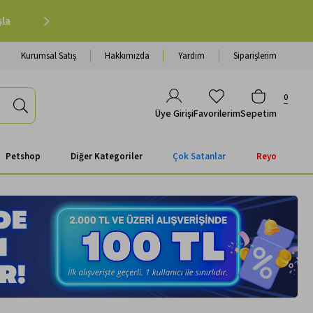
Petshop Alışverişinde 500 TL ve Üzeri Kargo Ücretsiz 
Kurumsal Satış
Hakkımızda
Yardım
Siparişlerim
0
Favorilerim
Sepetim
Üye Girişi
Petshop
Diğer Kategoriler
Çok Satanlar
Reyo