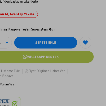
TL
`den başlayan taksitlerle
n Al, Avantajı Yakala
hmini Kargoya Teslim Süresi
:
Aynı Gün
WHATSAPP DESTEK
k Listeme Ekle
Fiyat Düşünce Haber Ver
o Bedava
Yorum Yaz