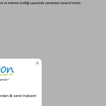
irme ve indirme özelliği sayesinde zamandan tasarruf ettirir.