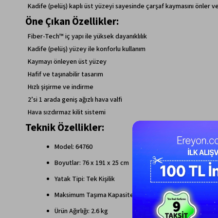
Kadife (pelüş) kaplı üst yüzeyi sayesinde çarşaf kaymasını önler ve e
Öne Çıkan Özellikler:
Fiber-Tech™ iç yapı ile yüksek dayanıklılık
Kadife (pelüş) yüzey ile konforlu kullanım
Kaymayı önleyen üst yüzey
Hafif ve taşınabilir tasarım
Hızlı şişirme ve indirme
2’si 1 arada geniş ağızlı hava valfi
Hava sızdırmaz kilit sistemi
Teknik Özellikler:
Model: 64760
Boyutlar: 76 x 191 x 25 cm
Yatak Tipi: Tek Kişilik
Maksimum Taşıma Kapasitesi: 136 kg
Ürün Ağırlığı: 2.6 kg