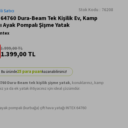
Stok Kodu
76208
li Satıcı
 64760 Dura-Beam Tek Kişilik Ev, Kamp
ı Ayak Pompalı Şişme Yatak
Intex
1.999,00 TL
1.399,00 TL
25
4760 Dura-Beam tek kişilik şişme yatak
, konuklarınız, kamp
niz ya da ek yatak ihtiyacınız için ideal çözümdür.
 ayak pompalı (kurbağa) çift hava yatağı INTEX 64760