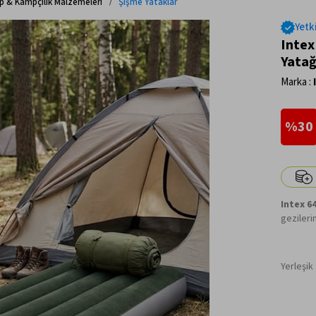
 & Kampçılık Malzemeleri
Şişme Yataklar
Yetki
Intex
Yatağ
Marka
:
30
Intex 6
gezileri
Yerleşik