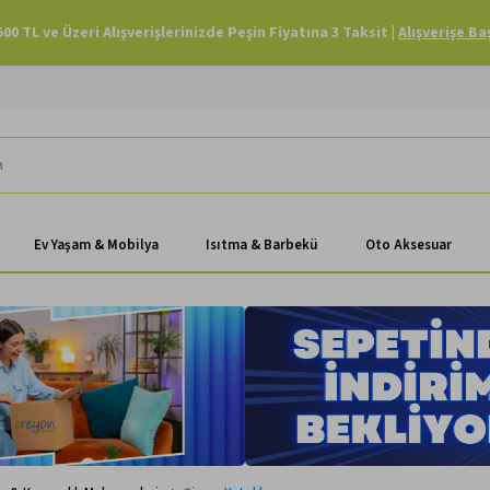
Havale Ödemenizde Sepette Ekstra %3 İndirim |
Alışverişe Başla
Ev Yaşam & Mobilya
Isıtma & Barbekü
Oto Aksesuar