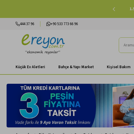
lışverişlerinizde Peşin Fiyatına 3 Taksit |
Alışverişe Başla
444 37 96
+90 533 773 66 96
Küçük Ev Aletleri
Bahçe & Yapı Market
Kişisel Bakım