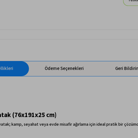
likleri
Ödeme Seçenekleri
Geri Bildir
Yatak (76x191x25 cm)
atak; kamp, seyahat veya evde misafir ağırlama için ideal pratik bir çözümdür