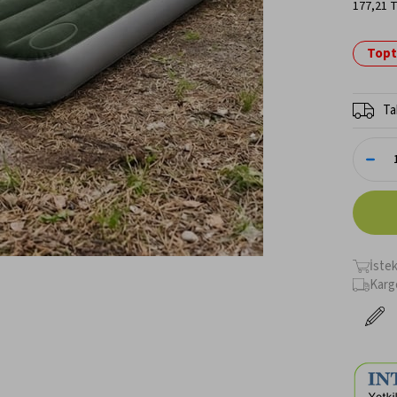
177,21 
Topta
Ta
İste
Karg