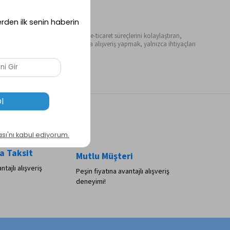
ılar ve kurumsal iş ortakları için e-ticaret süreçlerini kolaylaştıran,
ışveriş deneyimi sunar. Ereyon’da alışveriş yapmak, yalnızca ihtiyaçları
ve tatmin edici hale geliyor.
a Taksit
Mutlu Müşteri
ntajlı alışveriş
Peşin fiyatına avantajlı alışveriş
deneyimi!