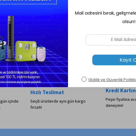
ş platformlarından biridir. 20 yılı aşkın sektörel tecrübesiyle Ereyon, bireysel kullanıc
alanına dokunan ürün yelpazesiyle, kullanıcılarına kaliteli, güvenli ve kolay bir al
sal çözümler ve teknik destek hizmetleri ile alışveriş deneyimi her zaman avantajlı 
Kredi Kartın
Hızlı Teslimat
Peşin fiyatına ava
 gün içinde
Seçili ürünlerde aynı gün kargo
deneyimi!
.
fırsatı!