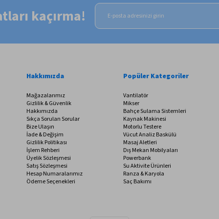
satları kaçırma!
Hakkımızda
Popüler Kategoriler
Mağazalarımız
Vantilatör
Gizlilik & Güvenlik
Mikser
Hakkımızda
Bahçe Sulama Sistemleri
Sıkça Sorulan Sorular
Kaynak Makinesi
Bize Ulaşın
Motorlu Testere
İade & Değişim
Vücut Analiz Baskülü
Gizlilik Politikası
Masaj Aletleri
İşlem Rehberi
Dış Mekan Mobilyaları
Üyelik Sözleşmesi
Powerbank
Satış Sözleşmesi
Su Aktivite Ürünleri
Hesap Numaralarımız
Ranza & Karyola
Ödeme Seçenekleri
Saç Bakımı