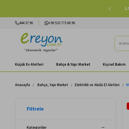
işinde 500 TL ve Üzeri Kargo Ücretsiz |
Alışverişe Başla
1.
444 37 96
+90 533 773 66 96
Küçük Ev Aletleri
Bahçe & Yapı Market
Kişisel Bakım
Anasayfa
Bahçe, Yapı Market
Elektrikli ve Akülü El Aletleri
M
Kategoriler