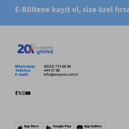
E-Bültene kayıt ol, size özel fır
WhatsApp:
0(533) 773 66 96
Telefon:
444 37 96
E-mail:
info@ereyon.com.tr